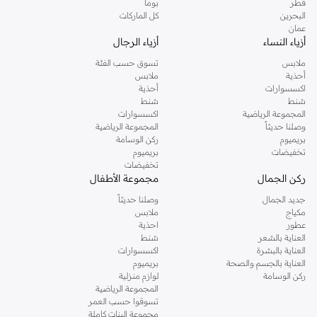
قطر
بوما
البحرين
كل الماركات
عمان
أزياء النساء
أزياء الرجال
ملابس
تسوق حسب الفئة
أحذية
ملابس
اكسسوارات
أحذية
شنط
شنط
المجموعة الرياضية
اكسسوارات
وصلنا حديثاً
المجموعة الرياضية
بريميوم
ركن الوسامة
تخفيضات
بريميوم
تخفيضات
ركن الجمال
مجموعة الأطفال
جديد الجمال
وصلنا حديثاً
مكياج
ملابس
عطور
احذية
العناية بالشعر
شنط
العناية بالبشرة
اكسسوارات
العناية بالجسم والصحة
بريميوم
ركن الوسامة
لوازم منزلية
المجموعة الرياضية
تسوقوا حسب العمر
مجموعة البنات كاملة