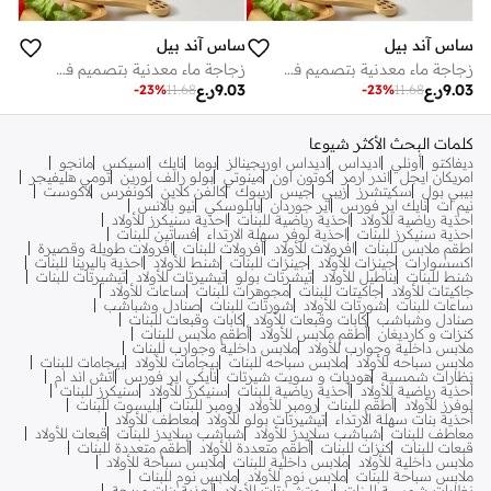
ساس آند بيل
ساس آند بيل
زجاجة ماء معدنية بتصميم فطر
زجاجة ماء معدنية بتصميم فطر
9.03
ر.ع
9.03
ر.ع
-
23
%
11.68
-
23
%
11.68
كلمات البحث الأكثر شيوعا
ديفاكتو
أونلي
اديداس
اديداس اوريجينالز
بوما
نايك
اسيكس
مانجو
امريكان ايجل
اندر ارمر
كوتون اون
مينوتي
بولو رالف لورين
تومي هليفيجر
بيبي بول
سكيتشرز
زيبي
جيس
ريبوك
كالفن كلاين
كونفرس
لاكوست
نيم ات
نايك اير فورس
اير جوردان
بابلوسكي
نيو بالانس
احذية رياضية للأولاد
احذية رياضية للبنات
احذية سنيكرز للأولاد
احذية سنيكرز للبنات
احذية لوفر سهلة الارتداء
فساتين للبنات
اطقم ملابس للبنات
افرولات للأولاد
افرولات للبنات
افرولات طويلة وقصيرة
اكسسوارات
جينزات للأولاد
جينزات للبنات
شنط للأولاد
احذية باليرينا للبنات
شنط للبنات
بناطيل للأولاد
تيشرتات بولو
تيشيرتات للأولاد
تيشيرتات للبنات
جاكيتات للأولاد
جاكيتات للبنات
مجوهرات للبنات
ساعات للأولاد
ساعات للبنات
شورتات للأولاد
شورتات للبنات
صنادل وشباشب
صنادل وشباشب
كابات وقبعات للأولاد
كابات وقبعات للبنات
كنزات و كارديغان
أطقم ملابس للأولاد
أطقم ملابس للبنات
ملابس داخلية وجوارب للأولاد
ملابس داخلية وجوارب للبنات
ملابس سباحه للأولاد
ملابس سباحه للبنات
بيجامات للأولاد
بيجامات للبنات
نظارات شمسية
هوديات و سويت شيرتات
نايكي اير فورس
اتش اند ام
أحذية رياضية للأولاد
أحذية رياضية للبنات
سنيكرز للأولاد
سنيكرز للبنات
لوفرز للأولاد
أطقم للبنات
رومبر للأولاد
رومبر للبنات
بليسوت للبنات
أحذية بنات سهلة الارتداء
تيشيرتات بولو للأولاد
معاطف للأولاد
معاطف للبنات
شباشب سلايدز للأولاد
شباشب سلايدز للبنات
قبعات للأولاد
قبعات للبنات
كنزات للبنات
أطقم متعددة للأولاد
أطقم متعددة للبنات
ملابس داخلية للأولاد
ملابس داخلية للبنات
ملابس سباحة للأولاد
ملابس سباحة للبنات
ملابس نوم للأولاد
ملابس نوم للبنات
نظارات شمسية للبنات
سويتشيرتات للأولاد
أحذية بنات مريحة