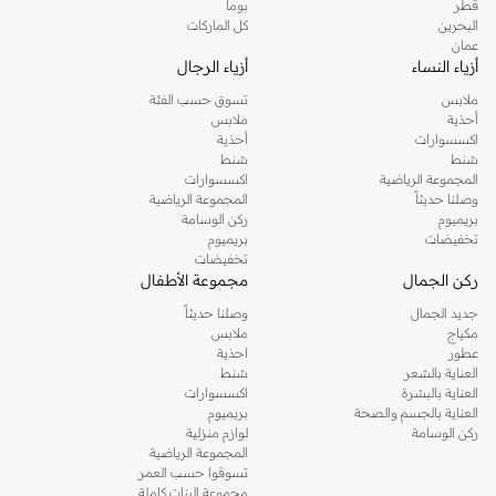
قطر
بوما
البحرين
كل الماركات
عمان
أزياء النساء
أزياء الرجال
ملابس
تسوق حسب الفئة
أحذية
ملابس
اكسسوارات
أحذية
شنط
شنط
المجموعة الرياضية
اكسسوارات
وصلنا حديثاً
المجموعة الرياضية
بريميوم
ركن الوسامة
تخفيضات
بريميوم
تخفيضات
ركن الجمال
مجموعة الأطفال
جديد الجمال
وصلنا حديثاً
مكياج
ملابس
عطور
احذية
العناية بالشعر
شنط
العناية بالبشرة
اكسسوارات
العناية بالجسم والصحة
بريميوم
ركن الوسامة
لوازم منزلية
المجموعة الرياضية
تسوقوا حسب العمر
مجموعة البنات كاملة