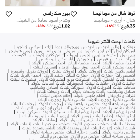
توفا شال من مودانيسا
بيور سكارفس
شال - أزرق - مودانيسا
وشاح أسود سادة من الشيفون
6.35
ر.ع
11.02
ر.ع
-
18
%
13.36
-
16
%
7.52
كلمات البحث الأكثر شيوعا
ديفاكتو
أونلي
اديداس
اديداس اوريجينالز
بوما
نايك
اسيكس
مانجو
امريكان ايجل
اندر ارمر
كوتون اون
مينوتي
بولو رالف لورين
تومي هليفيجر
بيبي بول
سكيتشرز
زيبي
جيس
ريبوك
كالفن كلاين
كونفرس
لاكوست
نيم ات
نايك اير فورس
اير جوردان
بابلوسكي
نيو بالانس
احذية رياضية للأولاد
احذية رياضية للبنات
احذية سنيكرز للأولاد
احذية سنيكرز للبنات
احذية لوفر سهلة الارتداء
فساتين للبنات
اطقم ملابس للبنات
افرولات للأولاد
افرولات للبنات
افرولات طويلة وقصيرة
اكسسوارات
جينزات للأولاد
جينزات للبنات
شنط للأولاد
احذية باليرينا للبنات
شنط للبنات
بناطيل للأولاد
تيشرتات بولو
تيشيرتات للأولاد
تيشيرتات للبنات
جاكيتات للأولاد
جاكيتات للبنات
مجوهرات للبنات
ساعات للأولاد
ساعات للبنات
شورتات للأولاد
شورتات للبنات
صنادل وشباشب
صنادل وشباشب
كابات وقبعات للأولاد
كابات وقبعات للبنات
كنزات و كارديغان
أطقم ملابس للأولاد
أطقم ملابس للبنات
ملابس داخلية وجوارب للأولاد
ملابس داخلية وجوارب للبنات
ملابس سباحه للأولاد
ملابس سباحه للبنات
بيجامات للأولاد
بيجامات للبنات
نظارات شمسية
هوديات و سويت شيرتات
نايكي اير فورس
اتش اند ام
أحذية رياضية للأولاد
أحذية رياضية للبنات
سنيكرز للأولاد
سنيكرز للبنات
لوفرز للأولاد
أطقم للبنات
رومبر للأولاد
رومبر للبنات
بليسوت للبنات
أحذية بنات سهلة الارتداء
تيشيرتات بولو للأولاد
معاطف للأولاد
معاطف للبنات
شباشب سلايدز للأولاد
شباشب سلايدز للبنات
قبعات للأولاد
قبعات للبنات
كنزات للبنات
أطقم متعددة للأولاد
أطقم متعددة للبنات
ملابس داخلية للأولاد
ملابس داخلية للبنات
ملابس سباحة للأولاد
ملابس سباحة للبنات
ملابس نوم للأولاد
ملابس نوم للبنات