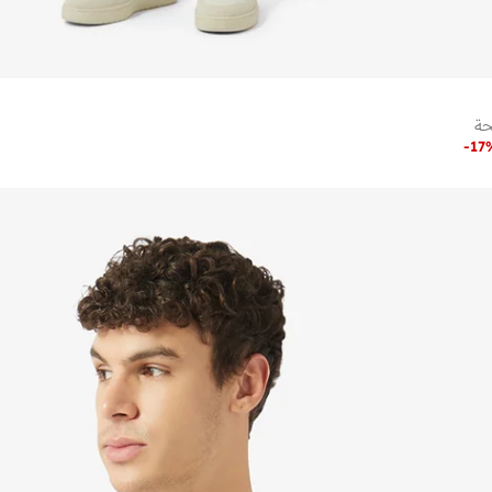
حة
-
17