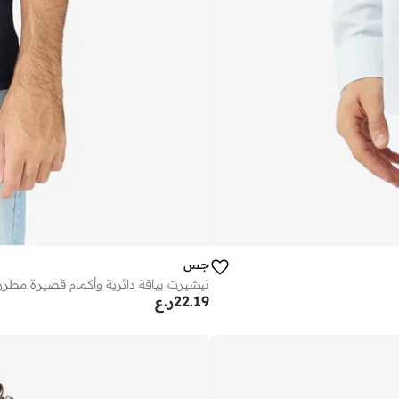
جس
تيشيرت بياقة دائرية وأكمام قصيرة مطرز
22.19
ر.ع