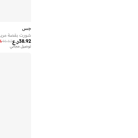
جس
شورت بقصة مري
38.92
ر.ع
%
46.62
توصيل مجاني