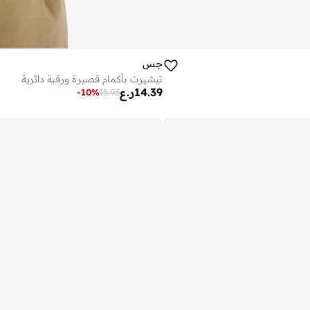
جس
تيشيرت بأكمام قصيرة ورقبة دائرية
14.39
ر.ع
-
10
%
15.93