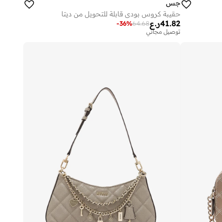
جس
حقيبة كروس بودي قابلة للتحويل من ديتا
41.82
ر.ع
-
36
%
64.68
توصيل مجاني