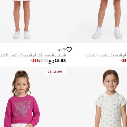
جس
ام قصيرة وشعار الشباب
فستان قصير بأكمام قصيرة وشعار الشبا
15.83
ر.ع
-
28
%
21.98
-
28
:
:
01
15
00