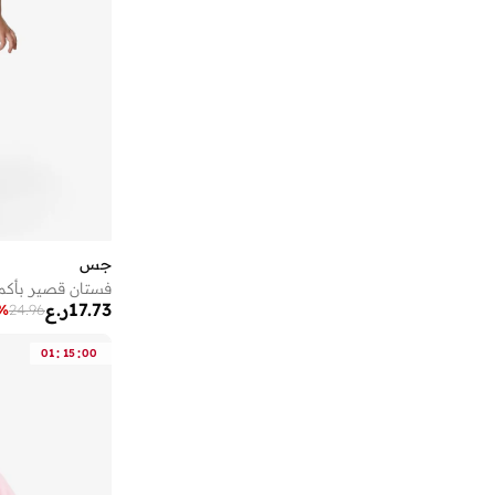
جس
فستان قصير بأكم
17.73
ر.ع
%
24.96
:
:
01
15
00