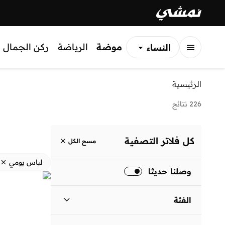
موضة
الرياضة
ركن الجمال
النساء
الرجال
الرئيسية
الأطفال
226 نتائج
كل فلاتر التصفية
مسح الكل
لباس يومي
وصلنا حديثا
الفئة
نساء
)
149
(