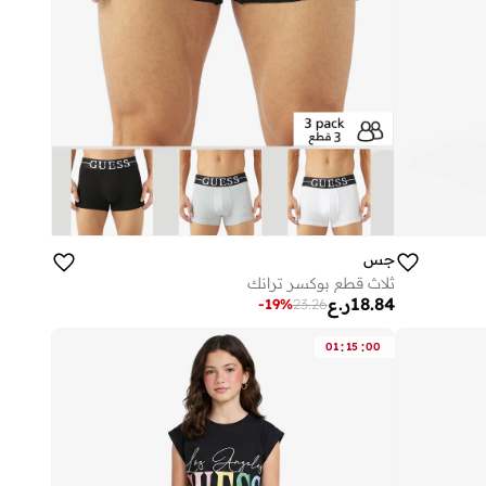
جس
ثلاث قطع بوكسر ترانك
18.84
ر.ع
-
19
%
23.26
:
:
01
15
00