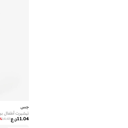
جس
تيشيرت أطفال برق
11.04
ر.ع
%
14.45