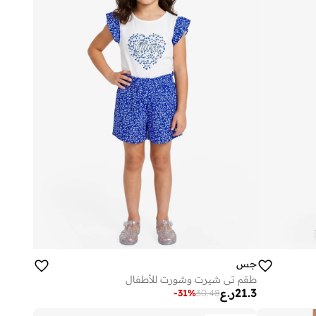
جس
طقم تي شيرت وشورت للأطفال
21.3
ر.ع
-
31
%
30.48