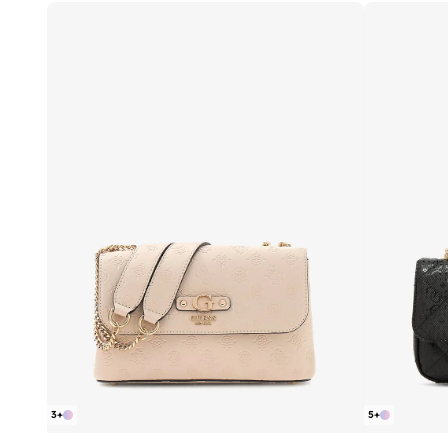
3
+
5
+