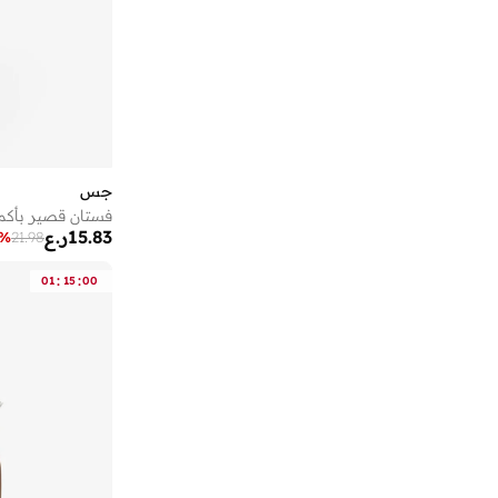
جس
فستان قصير بأكم
15.83
ر.ع
%
21.98
:
:
01
15
00