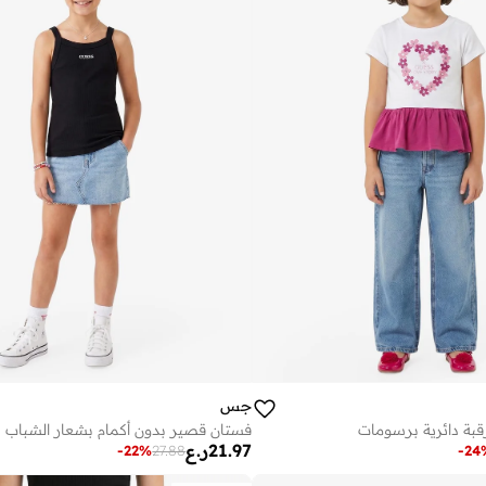
جس
بة دائرية برسومات
فستان قصير بدون أكمام بشعار الشباب
21.97
ر.ع
-
22
%
27.88
-
24