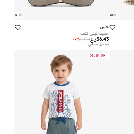
5
+
2
+
جس
حقيبة ليبي كتف
56.43
ر.ع
-
7
%
60.54
توصيل مجاني
:
:
01
15
00