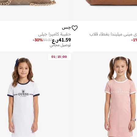
جس
مينى ميليندا بغطاء قلاب
حقيبة كاميرا جيلي
41.59
ر.ع
-
30
%
59.37
-
1
توصيل مجاني
:
:
01
15
00