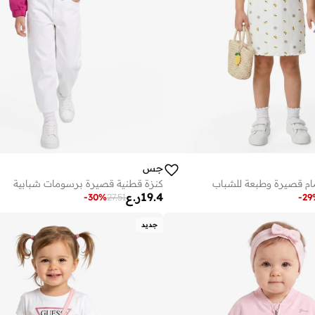
جس
ام قصيرة وطبعة للشباب
كنزة قطنية قصيرة برسومات شبابية
19.4
ر.ع
-
30
%
27.51
-
29
جديد