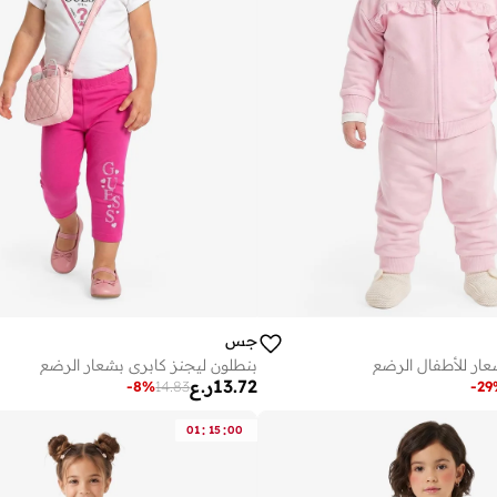
جس
ر للأطفال الرضع
بنطلون ليجنز كابري بشعار الرضع
13.72
ر.ع
-
8
%
14.83
-
29
:
:
01
15
00