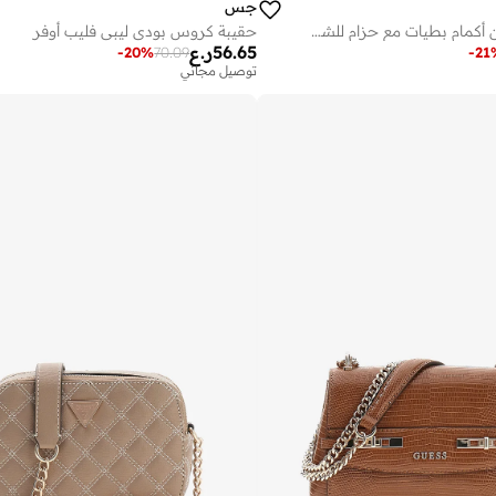
جس
فستان ميدي بدون أكمام بطيات مع حزام للشباب
حقيبة كروس بودي ليبى فليب أوفر
56.65
ر.ع
-
20
%
70.09
-
21
توصيل مجاني