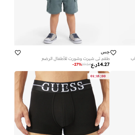
جس
ب
طقم تي شيرت وشورت للأطفال الرضع
14.27
ر.ع
-
27
%
19.54
:
:
01
15
00