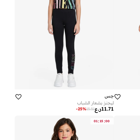
جس
ليجنز بشعار الشباب
11.71
ر.ع
-
25
%
15.51
:
:
01
15
00