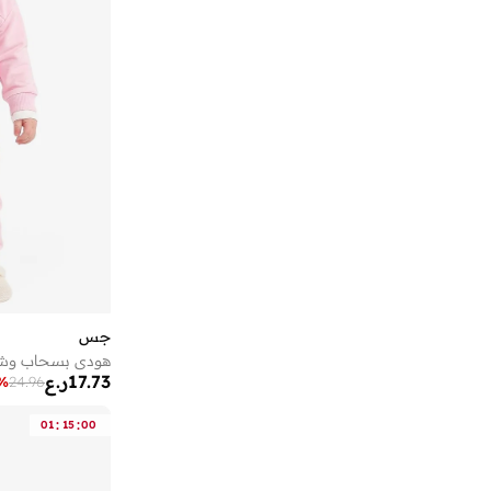
جس
هودي بسحاب وشعا
17.73
ر.ع
%
24.96
:
:
01
15
00