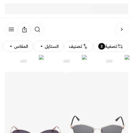
تصفية
تصنيف
الستايل
المقاس
2