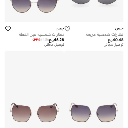
جس
جس
نظارات شمسية مربعة
نظارات شمسية عين القطة
40.48
ر.ع
46.28
ر.ع
-
29
%
64.36
توصيل مجاني
توصيل مجاني