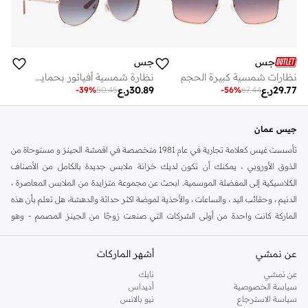
جس
جس
نظارات شمسية كبيرة الحجم
نظارة شمسية أفياتور بحماية من الأشعة فوق البنفسجية
29.77
ر.ع
30.89
ر.ع
-
39
%
50.45
-
56
%
67.44
جيس عمان
تأسست غيس كعلامة تجارية في عام 1981 متخصصة في اقمشة الحينز و مستوحاة من
الذوق الأوروبي ، يمكنك أن تكون لديك خزانة ملابس جديدة بالكامل من الأصناف
الكلاسيكية إلى المفضلة الموسمية. ابحث عن مجموعة متزايدة من الملابس المعاصرة ،
الدنيم ، وحقائب اليد ، والساعات ، والأحذية لموضة اكثر حداثة والدهشة، هل تعلم بأن هذه
الماركة كانت واحدة من أولى الشركات التي صنعت زوجًا من الجينز المصمم - وهو
العنصر الذي ظهر لأول مرة في بلومينجداليز وتم بيعه في غضون ساعات بعد عرضه ؟
فالجينز يبقي ضروريًا لأي متابع لصيحات الموضة.
عن نمشي
أشهر الماركات
يوجد لدينا في متجر نمشي ، لدينا مجموعة كاملة من الكلاسيكيات للارتقاء بمظهرك إلى
عن نمشي
نايك
مستوى جديد تمامًا من التطور.فبالنسبة للسيدات ، لدينا تشيريتات ذات علامة تجارية ،
سياسة الخصوصية
أديداس
سياسة الاسترجاع
نيو بالانس
بلوزات طويلة الأكمام ذات نقوش ، واحذية عالية ، أحذية اسنكير الرياضية ، وكعب عالي