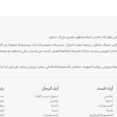
ية، والتي توفر لك ملابس انيقة ومظهر عصري مع كل ستايل.
ين جميلة، بناطيل رسمية، ليقنز كاجوال، تيشيرتات وتيشيرتات كت، ومجموعة متنوعة من الاحذي
اء كنت تقومين بتجديد خزانة ملابسك الملائمة للعمل، البحث عن فستان مثالي للحفلات او تفضل
دوروثي بيركنز الشهيرة. تصفحي المجموعة كاملة في متجر دوروثي بيركنز اون لاين او استخد
أزياء النساء
أزياء الرجال
ركن
ملابس
تسوق حسب الفئة
جدي
أحذية
ملابس
مكي
اكسسوارات
أحذية
عطو
شنط
شنط
العن
المجموعة الرياضية
اكسسوارات
العن