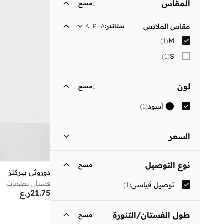
المقاس
1
مسح
مقاس الملابس
ستاندر
:
ALPHA
)
1
(
M
)
1
(
S
لون
1
مسح
أسود
(
1
)
السعر
السعر الأقل
السعر الأعلى
نوع التوصيل
1
مسح
ر.ع
ر.ع
دوروثي بيركنز
فستان بطبعات
توصيل قياسي
(
1
)
انطلق
21.75
ر.ع
طول الفستان/التنورة
1
مسح