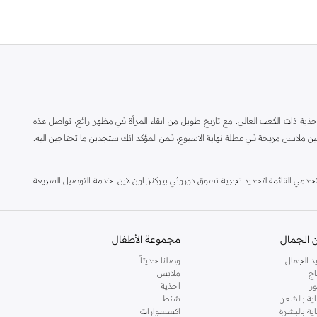
ة ذات الكعب العالي. مع تاريخ طويل من ابقاء المرأة في مظهر رائع، تواصل هذه
ين ملابس مريحة في عطلة نهاية الاسبوع، فمن المؤكد انك ستجدين ما تحتاجين اليه.
مي القائمة لتحديد تجربة تسوق دوروثي بيركنز اون لاين. خدمة التوصيل السريعة
 الجمال
مجموعة الأطفال
د الجمال
وصلنا حديثاً
اج
ملابس
ر
احذية
اية بالشعر
شنط
اية بالبشرة
اكسسوارات