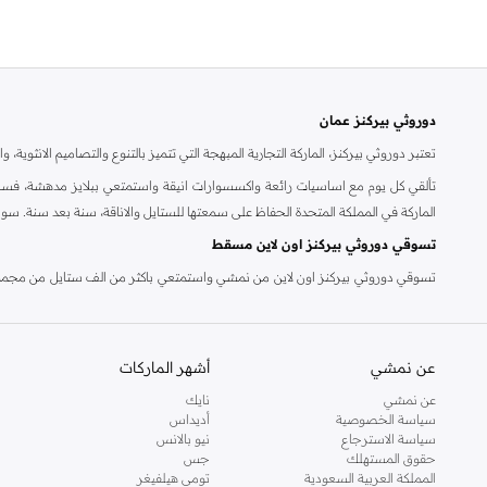
دوروثي بيركنز عمان
تعتبر دوروثي بيركنز، الماركة التجارية المبهجة التي تتميز بالتنوع والتصاميم الانثو
تألقي كل يوم مع اساسيات رائعة واكسسوارات انيقة واستمتعي ببلايز مدهشة، فسات
الماركة في المملكة المتحدة الحفاظ على سمعتها للستايل والاناقة، سنة بعد سنة. سو
تسوقي دوروثي بيركنز اون لاين مسقط
تسوقي دوروثي بيركنز اون لاين من نمشي واستمتعي باكثر من الف ستايل من مجموعة 
والدعم الاستثنائي يضمن لك تجربة تسوق ممتعة دائما مع نمشي.
عن نمشي
أشهر الماركات
عن نمشي
نايك
سياسة الخصوصية
أديداس
سياسة الاسترجاع
نيو بالانس
حقوق المستهلك
جس
المملكة العربية السعودية
تومي هيلفيغر