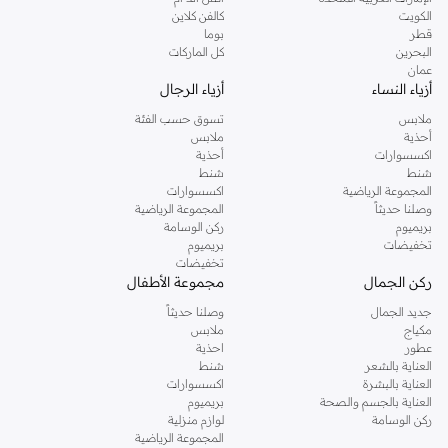
دوروثي بيركنز الشهيرة. تصفحي المجموعة كاملة في متجر دوروثي بيركنز اون لاين او
الكويت
كالفن كلاين
استخدمي القائمة لتحديد تجربة تسوق دوروثي بيركنز اون لاين. خدمة التوصيل السريعة
قطر
بوما
والدعم الاستثنائي يضمن لك تجربة تسوق ممتعة دائما مع نمشي.
البحرين
كل الماركات
عمان
أزياء النساء
أزياء الرجال
ملابس
تسوق حسب الفئة
أحذية
ملابس
اكسسوارات
أحذية
شنط
شنط
المجموعة الرياضية
اكسسوارات
وصلنا حديثاً
المجموعة الرياضية
بريميوم
ركن الوسامة
تخفيضات
بريميوم
تخفيضات
ركن الجمال
مجموعة الأطفال
جديد الجمال
وصلنا حديثاً
مكياج
ملابس
عطور
احذية
العناية بالشعر
شنط
العناية بالبشرة
اكسسوارات
العناية بالجسم والصحة
بريميوم
ركن الوسامة
لوازم منزلية
المجموعة الرياضية