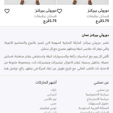
دوروثي بيركنز
دوروثي بيركنز
فستان بطبعات
فستان بطبعات
21.75
ر.ع
21.75
ر.ع
دوروثي بيركنز عمان
تعتبر دوروثي بيركنز، الماركة التجارية المبهجة التي تتميز بالتنوع والتصاميم الانثوية،
والتي توفر لك ملابس انيقة ومظهر عصري مع كل ستايل.
تألقي كل يوم مع اساسيات رائعة واكسسوارات انيقة واستمتعي ببلايز مدهشة، فساتين
جميلة، بناطيل رسمية، ليقنز كاجوال، تيشيرتات وتيشيرتات كت، ومجموعة متنوعة من
الاحذية ذات الكعب العالي. مع تاريخ طويل من ابقاء المرأة في مظهر رائع، تواصل هذه
الماركة في المملكة المتحدة الحفاظ على سمعتها للستايل والاناقة، سنة بعد سنة. سواء
كنت تقومين بتجديد خزانة ملابسك الملائمة للعمل، البحث عن فستان مثالي للحفلات او
عن نمشي
أشهر الماركات
تفضلين ملابس مريحة في عطلة نهاية الاسبوع، فمن المؤكد انك ستجدين ما تحتاجين
عن نمشي
نايك
اليه.
سياسة الخصوصية
أديداس
سياسة الاسترجاع
نيو بالانس
تسوقي دوروثي بيركنز اون لاين مسقط
حقوق المستهلك
جس
تسوقي دوروثي بيركنز اون لاين من نمشي واستمتعي باكثر من الف ستايل من مجموعة
المملكة العربية السعودية
تومي هيلفيغر
الإمارات العربية المتحدة
اتش اند ام