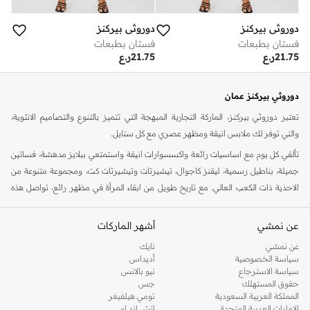
دوروثي بيركنز
دوروثي بيركنز
فستان بطبعات
فستان بطبعات
21.75
ر.ع
21.75
ر.ع
دوروثي بيركنز عمان
تعتبر دوروثي بيركنز، الماركة التجارية المبهجة التي تتميز بالتنوع والتصاميم الانثوية،
والتي توفر لك ملابس انيقة ومظهر عصري مع كل ستايل.
تألقي كل يوم مع اساسيات رائعة واكسسوارات انيقة واستمتعي ببلايز مدهشة، فساتين
جميلة، بناطيل رسمية، ليقنز كاجوال، تيشيرتات وتيشيرتات كت، ومجموعة متنوعة من
الاحذية ذات الكعب العالي. مع تاريخ طويل من ابقاء المرأة في مظهر رائع، تواصل هذه
الماركة في المملكة المتحدة الحفاظ على سمعتها للستايل والاناقة، سنة بعد سنة. سواء
كنت تقومين بتجديد خزانة ملابسك الملائمة للعمل، البحث عن فستان مثالي للحفلات او
عن نمشي
أشهر الماركات
تفضلين ملابس مريحة في عطلة نهاية الاسبوع، فمن المؤكد انك ستجدين ما تحتاجين
عن نمشي
نايك
اليه.
سياسة الخصوصية
أديداس
سياسة الاسترجاع
نيو بالانس
تسوقي دوروثي بيركنز اون لاين مسقط
حقوق المستهلك
جس
تسوقي دوروثي بيركنز اون لاين من نمشي واستمتعي باكثر من الف ستايل من مجموعة
المملكة العربية السعودية
تومي هيلفيغر
الإمارات العربية المتحدة
اتش اند ام