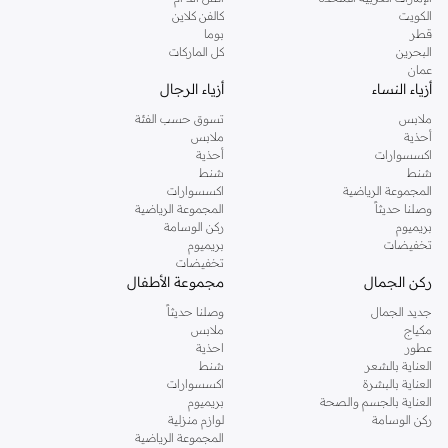
دوروثي بيركنز الشهيرة. تصفحي المجموعة كاملة في متجر دوروثي بيركنز اون لاين او
الكويت
كالفن كلاين
استخدمي القائمة لتحديد تجربة تسوق دوروثي بيركنز اون لاين. خدمة التوصيل السريعة
قطر
بوما
والدعم الاستثنائي يضمن لك تجربة تسوق ممتعة دائما مع نمشي.
البحرين
كل الماركات
عمان
أزياء النساء
أزياء الرجال
ملابس
تسوق حسب الفئة
أحذية
ملابس
اكسسوارات
أحذية
شنط
شنط
المجموعة الرياضية
اكسسوارات
وصلنا حديثاً
المجموعة الرياضية
بريميوم
ركن الوسامة
تخفيضات
بريميوم
تخفيضات
ركن الجمال
مجموعة الأطفال
جديد الجمال
وصلنا حديثاً
مكياج
ملابس
عطور
احذية
العناية بالشعر
شنط
العناية بالبشرة
اكسسوارات
العناية بالجسم والصحة
بريميوم
ركن الوسامة
لوازم منزلية
المجموعة الرياضية