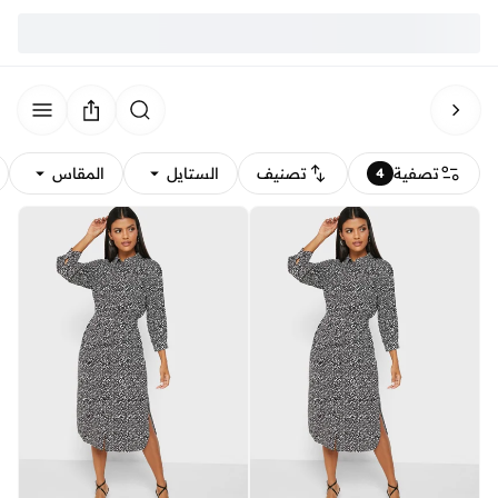
تصفية
تصنيف
الستايل
المقاس
4