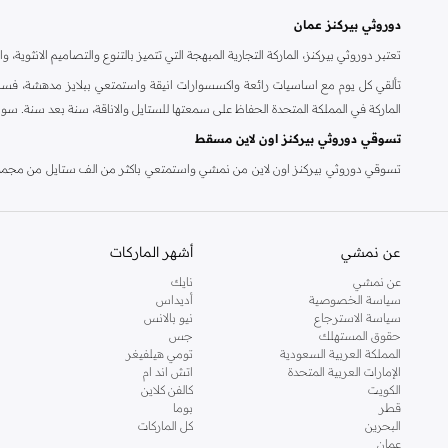
دوروثي بيركنز عمان
تعتبر دوروثي بيركنز، الماركة التجارية المبهجة التي تتميز بالتنوع والتصاميم الانثو
تألقي كل يوم مع اساسيات رائعة واكسسوارات انيقة واستمتعي ببلايز مدهشة، فسات
الماركة في المملكة المتحدة الحفاظ على سمعتها للستايل والاناقة، سنة بعد سنة. سو
تسوقي دوروثي بيركنز اون لاين مسقط
تسوقي دوروثي بيركنز اون لاين من نمشي واستمتعي باكثر من الف ستايل من مجموعة 
والدعم الاستثنائي يضمن لك تجربة تسوق ممتعة دائما مع نمشي.
عن نمشي
أشهر الماركات
عن نمشي
نايك
سياسة الخصوصية
أديداس
سياسة الاسترجاع
نيو بالانس
حقوق المستهلك
جس
المملكة العربية السعودية
تومي هيلفيغر
الإمارات العربية المتحدة
اتش اند ام
الكويت
كالفن كلاين
قطر
بوما
البحرين
كل الماركات
عمان