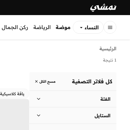
موضة
الرياضة
ركن الجمال
النساء
الرجال
الرئيسية
الأطفال
1 نتيجة
كل فلاتر التصفية
مسح الكل
ياقة كلاسيكية
الفئة
نساء
)
1
(
الستايل
لباس يومي
(
1
)