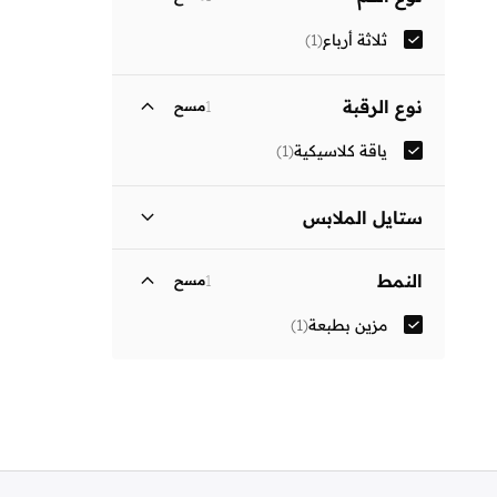
ثلاثة أرباع
(
1
)
نوع الرقبة
1
مسح
ياقة كلاسيكية
(
1
)
ستايل الملابس
فستان بتصميم قميص
(
1
)
النمط
1
مسح
مزين بطبعة
(
1
)