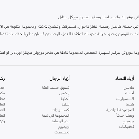
ية، والتي توفر لك ملابس انيقة ومظهر عصري مع كل ستايل.
ين جميلة، بناطيل رسمية، ليقنز كاجوال، تيشيرتات وتيشيرتات كت، ومجموعة متنوعة من الاحذي
اء كنت تقومين بتجديد خزانة ملابسك الملائمة للعمل، البحث عن فستان مثالي للحفلات او تفضل
دوروثي بيركنز الشهيرة. تصفحي المجموعة كاملة في متجر دوروثي بيركنز اون لاين او استخد
أزياء النساء
أزياء الرجال
ركن
ملابس
تسوق حسب الفئة
جدي
أحذية
ملابس
مكي
اكسسوارات
أحذية
عطو
شنط
شنط
العن
المجموعة الرياضية
اكسسوارات
العن
وصلنا حديثاً
المجموعة الرياضية
الع
بريميوم
ركن الوسامة
ركن
تخفيضات
بريميوم
تخفيضات