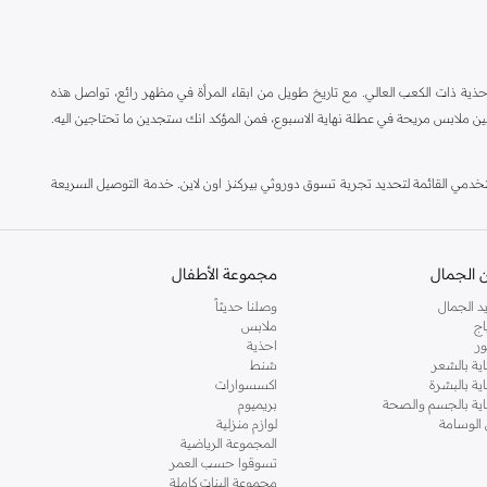
ة ذات الكعب العالي. مع تاريخ طويل من ابقاء المرأة في مظهر رائع، تواصل هذه
ين ملابس مريحة في عطلة نهاية الاسبوع، فمن المؤكد انك ستجدين ما تحتاجين اليه.
مي القائمة لتحديد تجربة تسوق دوروثي بيركنز اون لاين. خدمة التوصيل السريعة
 الجمال
مجموعة الأطفال
د الجمال
وصلنا حديثاً
اج
ملابس
ر
احذية
اية بالشعر
شنط
اية بالبشرة
اكسسوارات
ناية بالجسم والصحة
بريميوم
 الوسامة
لوازم منزلية
المجموعة الرياضية
تسوقوا حسب العمر
مجموعة البنات كاملة