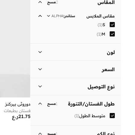
المقاس
2
مسح
مقاس الملابس
ستاندر
:
ALPHA
)
1
(
S
)
1
(
M
لون
أسود
(
1
)
السعر
السعر الأقل
السعر الأعلى
نوع التوصيل
ر.ع
ر.ع
توصيل قياسي
(
1
)
انطلق
طول الفستان/التنورة
1
مسح
دوروثي بيركنز
فستان بطبعات
متوسط الطول
(
1
)
21.75
ر.ع
نوع الكم
1
مسح