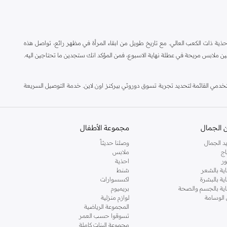
ة ذات الكعب العالي. مع تاريخ طويل من ابقاء المرأة في مظهر رائع، تواصل هذه
ين ملابس مريحة في عطلة نهاية الاسبوع، فمن المؤكد انك ستجدين ما تحتاجين اليه.
مي القائمة لتحديد تجربة تسوق دوروثي بيركنز اون لاين. خدمة التوصيل السريعة
 الجمال
مجموعة الأطفال
د الجمال
وصلنا حديثاً
اج
ملابس
ر
احذية
اية بالشعر
شنط
اية بالبشرة
اكسسوارات
ناية بالجسم والصحة
بريميوم
 الوسامة
لوازم منزلية
المجموعة الرياضية
تسوقوا حسب العمر
مجموعة البنات كاملة