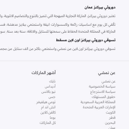
دوروثي بيركنز عمان
تعتبر دوروثي بيركنز، الماركة التجارية المبهجة التي تتميز بالتنوع والتصاميم الانثو
تألقي كل يوم مع اساسيات رائعة واكسسوارات انيقة واستمتعي ببلايز مدهشة، فسات
الماركة في المملكة المتحدة الحفاظ على سمعتها للستايل والاناقة، سنة بعد سنة. سو
تسوقي دوروثي بيركنز اون لاين مسقط
تسوقي دوروثي بيركنز اون لاين من نمشي واستمتعي باكثر من الف ستايل من مجموعة 
والدعم الاستثنائي يضمن لك تجربة تسوق ممتعة دائما مع نمشي.
عن نمشي
أشهر الماركات
عن نمشي
نايك
سياسة الخصوصية
أديداس
سياسة الاسترجاع
نيو بالانس
حقوق المستهلك
جس
المملكة العربية السعودية
تومي هيلفيغر
الإمارات العربية المتحدة
اتش اند ام
الكويت
كالفن كلاين
قطر
بوما
البحرين
كل الماركات
عمان