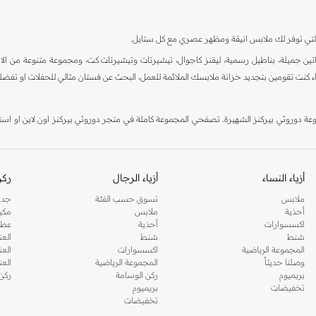
ية، والتي توفر لك ملابس انيقة ومظهر عصري مع كل ستايل.
ين جميلة، بناطيل رسمية، ليقنز كاجوال، تيشيرتات وتيشيرتات كت، ومجموعة متنوعة من الاحذي
اء كنت تقومين بتجديد خزانة ملابسك الملائمة للعمل، البحث عن فستان مثالي للحفلات او تفضل
دوروثي بيركنز الشهيرة. تصفحي المجموعة كاملة في متجر دوروثي بيركنز اون لاين او استخد
أزياء النساء
أزياء الرجال
ركن
ملابس
تسوق حسب الفئة
جدي
أحذية
ملابس
مكي
اكسسوارات
أحذية
عطو
شنط
شنط
العن
المجموعة الرياضية
اكسسوارات
العن
وصلنا حديثاً
المجموعة الرياضية
الع
بريميوم
ركن الوسامة
ركن
تخفيضات
بريميوم
تخفيضات