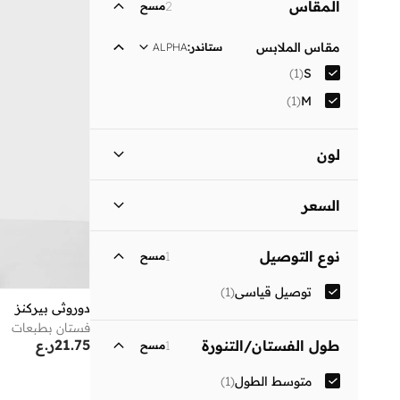
المقاس
2
مسح
مقاس الملابس
ستاندر
:
ALPHA
)
1
(
S
)
1
(
M
لون
أسود
(
1
)
السعر
السعر الأقل
السعر الأعلى
نوع التوصيل
1
مسح
ر.ع
ر.ع
توصيل قياسي
(
1
)
انطلق
دوروثي بيركنز
فستان بطبعات
21.75
ر.ع
طول الفستان/التنورة
1
مسح
متوسط الطول
(
1
)