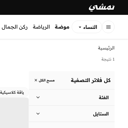
موضة
الرياضة
ركن الجمال
النساء
الرجال
الرئيسية
الأطفال
1 نتيجة
كل فلاتر التصفية
مسح الكل
ياقة كلاسيكية
الفئة
نساء
)
1
(
الستايل
لباس يومي
(
1
)