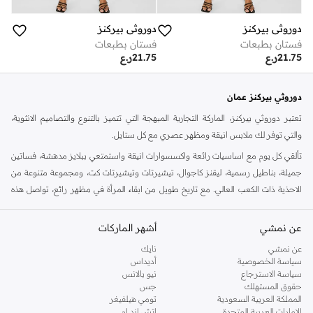
دوروثي بيركنز
دوروثي بيركنز
فستان بطبعات
فستان بطبعات
21.75
ر.ع
21.75
ر.ع
دوروثي بيركنز عمان
تعتبر دوروثي بيركنز، الماركة التجارية المبهجة التي تتميز بالتنوع والتصاميم الانثوية،
والتي توفر لك ملابس انيقة ومظهر عصري مع كل ستايل.
تألقي كل يوم مع اساسيات رائعة واكسسوارات انيقة واستمتعي ببلايز مدهشة، فساتين
جميلة، بناطيل رسمية، ليقنز كاجوال، تيشيرتات وتيشيرتات كت، ومجموعة متنوعة من
الاحذية ذات الكعب العالي. مع تاريخ طويل من ابقاء المرأة في مظهر رائع، تواصل هذه
الماركة في المملكة المتحدة الحفاظ على سمعتها للستايل والاناقة، سنة بعد سنة. سواء
كنت تقومين بتجديد خزانة ملابسك الملائمة للعمل، البحث عن فستان مثالي للحفلات او
عن نمشي
أشهر الماركات
تفضلين ملابس مريحة في عطلة نهاية الاسبوع، فمن المؤكد انك ستجدين ما تحتاجين
عن نمشي
نايك
اليه.
سياسة الخصوصية
أديداس
سياسة الاسترجاع
نيو بالانس
تسوقي دوروثي بيركنز اون لاين مسقط
حقوق المستهلك
جس
تسوقي دوروثي بيركنز اون لاين من نمشي واستمتعي باكثر من الف ستايل من مجموعة
المملكة العربية السعودية
تومي هيلفيغر
الإمارات العربية المتحدة
اتش اند ام