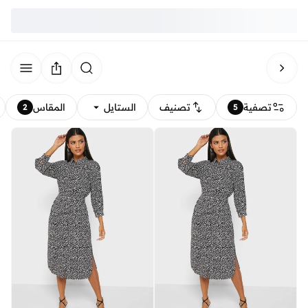
تصفية
تصنيف
الستايل
المقاس
2
5