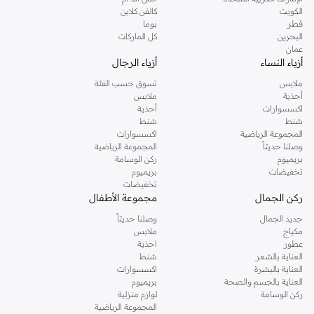
دوروثي بيركنز الشهيرة. تصفحي المجموعة كاملة في متجر دوروثي بيركنز اون لاين او
الكويت
كالفن كلاين
استخدمي القائمة لتحديد تجربة تسوق دوروثي بيركنز اون لاين. خدمة التوصيل السريعة
قطر
بوما
والدعم الاستثنائي يضمن لك تجربة تسوق ممتعة دائما مع نمشي.
البحرين
كل الماركات
عمان
أزياء النساء
أزياء الرجال
ملابس
تسوق حسب الفئة
أحذية
ملابس
اكسسوارات
أحذية
شنط
شنط
المجموعة الرياضية
اكسسوارات
وصلنا حديثاً
المجموعة الرياضية
بريميوم
ركن الوسامة
تخفيضات
بريميوم
تخفيضات
ركن الجمال
مجموعة الأطفال
جديد الجمال
وصلنا حديثاً
مكياج
ملابس
عطور
احذية
العناية بالشعر
شنط
العناية بالبشرة
اكسسوارات
العناية بالجسم والصحة
بريميوم
ركن الوسامة
لوازم منزلية
المجموعة الرياضية