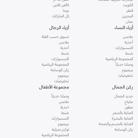
دوروثي بيركنز الشهيرة. تصفحي المجموعة كاملة في متجر دوروثي بيركنز اون لاين او
الكويت
كالفن كلاين
استخدمي القائمة لتحديد تجربة تسوق دوروثي بيركنز اون لاين. خدمة التوصيل السريعة
قطر
بوما
والدعم الاستثنائي يضمن لك تجربة تسوق ممتعة دائما مع نمشي.
البحرين
كل الماركات
عمان
أزياء النساء
أزياء الرجال
ملابس
تسوق حسب الفئة
أحذية
ملابس
اكسسوارات
أحذية
شنط
شنط
المجموعة الرياضية
اكسسوارات
وصلنا حديثاً
المجموعة الرياضية
بريميوم
ركن الوسامة
تخفيضات
بريميوم
تخفيضات
ركن الجمال
مجموعة الأطفال
جديد الجمال
وصلنا حديثاً
مكياج
ملابس
عطور
احذية
العناية بالشعر
شنط
العناية بالبشرة
اكسسوارات
العناية بالجسم والصحة
بريميوم
ركن الوسامة
لوازم منزلية
المجموعة الرياضية