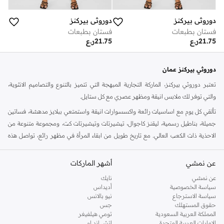
دوروثي بيركنز
دوروثي بيركنز
فستان بطبعات
فستان بطبعات
21.75
ر.ع
21.75
ر.ع
دوروثي بيركنز عمان
تعتبر دوروثي بيركنز، الماركة التجارية المبهجة التي تتميز بالتنوع والتصاميم الانثوية،
والتي توفر لك ملابس انيقة ومظهر عصري مع كل ستايل.
تألقي كل يوم مع اساسيات رائعة واكسسوارات انيقة واستمتعي ببلايز مدهشة، فساتين
جميلة، بناطيل رسمية، ليقنز كاجوال، تيشيرتات وتيشيرتات كت، ومجموعة متنوعة من
الاحذية ذات الكعب العالي. مع تاريخ طويل من ابقاء المرأة في مظهر رائع، تواصل هذه
الماركة في المملكة المتحدة الحفاظ على سمعتها للستايل والاناقة، سنة بعد سنة. سواء
كنت تقومين بتجديد خزانة ملابسك الملائمة للعمل، البحث عن فستان مثالي للحفلات او
عن نمشي
أشهر الماركات
تفضلين ملابس مريحة في عطلة نهاية الاسبوع، فمن المؤكد انك ستجدين ما تحتاجين
عن نمشي
نايك
اليه.
سياسة الخصوصية
أديداس
سياسة الاسترجاع
نيو بالانس
تسوقي دوروثي بيركنز اون لاين مسقط
حقوق المستهلك
جس
تسوقي دوروثي بيركنز اون لاين من نمشي واستمتعي باكثر من الف ستايل من مجموعة
المملكة العربية السعودية
تومي هيلفيغر
الإمارات العربية المتحدة
اتش اند ام