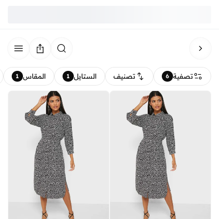
تصفية
تصنيف
الستايل
المقاس
1
1
6