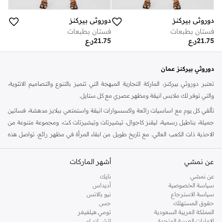
دوروثي بيركنز
دوروثي بيركنز
فستان بطبعات
فستان بطبعات
21.75
ر.ع
21.75
ر.ع
دوروثي بيركنز عمان
تعتبر دوروثي بيركنز، الماركة التجارية المبهجة التي تتميز بالتنوع والتصاميم الانثوية،
والتي توفر لك ملابس انيقة ومظهر عصري مع كل ستايل.
تألقي كل يوم مع اساسيات رائعة واكسسوارات انيقة واستمتعي ببلايز مدهشة، فساتين
جميلة، بناطيل رسمية، ليقنز كاجوال، تيشيرتات وتيشيرتات كت، ومجموعة متنوعة من
الاحذية ذات الكعب العالي. مع تاريخ طويل من ابقاء المرأة في مظهر رائع، تواصل هذه
الماركة في المملكة المتحدة الحفاظ على سمعتها للستايل والاناقة، سنة بعد سنة. سواء
كنت تقومين بتجديد خزانة ملابسك الملائمة للعمل، البحث عن فستان مثالي للحفلات او
عن نمشي
أشهر الماركات
تفضلين ملابس مريحة في عطلة نهاية الاسبوع، فمن المؤكد انك ستجدين ما تحتاجين
عن نمشي
نايك
اليه.
سياسة الخصوصية
أديداس
سياسة الاسترجاع
نيو بالانس
تسوقي دوروثي بيركنز اون لاين مسقط
حقوق المستهلك
جس
تسوقي دوروثي بيركنز اون لاين من نمشي واستمتعي باكثر من الف ستايل من مجموعة
المملكة العربية السعودية
تومي هيلفيغر
الإمارات العربية المتحدة
اتش اند ام