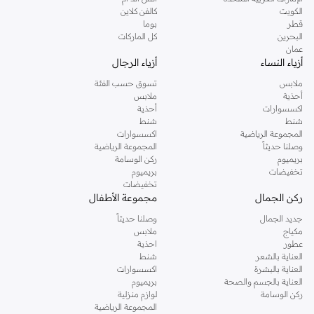
دوروثي بيركنز الشهيرة. تصفحي المجموعة كاملة في متجر دوروثي بيركنز اون لاين او
الكويت
كالفن كلاين
استخدمي القائمة لتحديد تجربة تسوق دوروثي بيركنز اون لاين. خدمة التوصيل السريعة
قطر
بوما
والدعم الاستثنائي يضمن لك تجربة تسوق ممتعة دائما مع نمشي.
البحرين
كل الماركات
عمان
أزياء النساء
أزياء الرجال
ملابس
تسوق حسب الفئة
أحذية
ملابس
اكسسوارات
أحذية
شنط
شنط
المجموعة الرياضية
اكسسوارات
وصلنا حديثاً
المجموعة الرياضية
بريميوم
ركن الوسامة
تخفيضات
بريميوم
تخفيضات
ركن الجمال
مجموعة الأطفال
جديد الجمال
وصلنا حديثاً
مكياج
ملابس
عطور
احذية
العناية بالشعر
شنط
العناية بالبشرة
اكسسوارات
العناية بالجسم والصحة
بريميوم
ركن الوسامة
لوازم منزلية
المجموعة الرياضية