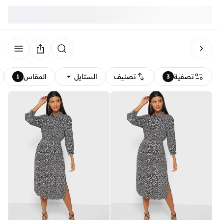
تصفية
تصنيف
الستايل
المقاس
1
3