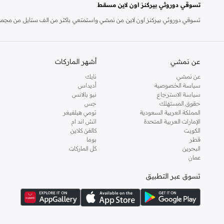
تسوقي دوروثي بيركنز اون لاين مسقط
تسوقي دوروثي بيركنز اون لاين من نمشي واستمتعي باكثر من الف ستايل من مجموعة 
والدعم الاستثنائي يضمن لك تجربة تسوق ممتعة دائما مع نمشي.
عن نمشي
أشهر الماركات
عن نمشي
نايك
سياسة الخصوصية
أديداس
سياسة الاسترجاع
نيو بالانس
حقوق المستهلك
جس
المملكة العربية السعودية
تومي هيلفيغر
الإمارات العربية المتحدة
اتش اند ام
الكويت
كالفن كلاين
قطر
بوما
البحرين
كل الماركات
عمان
تسوق عبر التطبيق