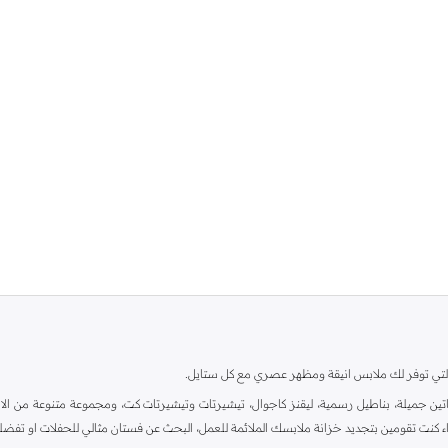
ية، والتي توفر لك ملابس انيقة ومظهر عصري مع كل ستايل.
ين جميلة، بناطيل رسمية، ليقنز كاجوال، تيشيرتات وتيشيرتات كت، ومجموعة متنوعة من الاحذي
اء كنت تقومين بتجديد خزانة ملابسك الملائمة للعمل، البحث عن فستان مثالي للحفلات او تفضل