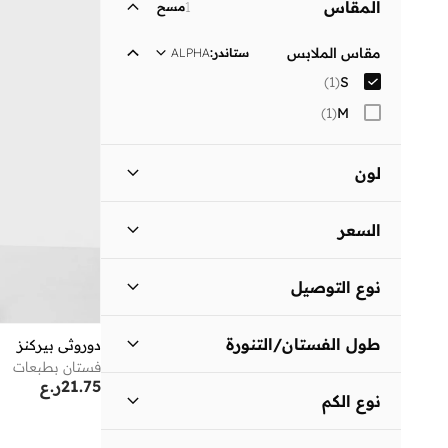
المقاس
1
مسح
مقاس الملابس
ستاندر
:
ALPHA
)
1
(
S
)
1
(
M
لون
أسود
(
1
)
السعر
السعر الأقل
السعر الأعلى
نوع التوصيل
ر.ع
ر.ع
توصيل قياسي
(
1
)
انطلق
طول الفستان/التنورة
دوروثي بيركنز
فستان بطبعات
متوسط الطول
(
1
)
21.75
ر.ع
نوع الكم
ثلاثة أرباع
(
1
)