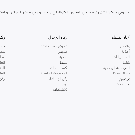
دوروثي بيركنز الشهيرة. تصفحي المجموعة كاملة في متجر دوروثي بيركنز اون لاين او استخد
أزياء النساء
أزياء الرجال
ركن
ملابس
تسوق حسب الفئة
جدي
أحذية
ملابس
مكي
اكسسوارات
أحذية
عطو
شنط
شنط
العن
المجموعة الرياضية
اكسسوارات
العن
وصلنا حديثاً
المجموعة الرياضية
الع
بريميوم
ركن الوسامة
ركن
تخفيضات
بريميوم
تخفيضات