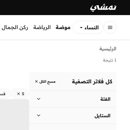
موضة
الرياضة
ركن الجمال
النساء
الرجال
الرئيسية
الأطفال
1 نتيجة
كل فلاتر التصفية
مسح الكل
S
فست
الفئة
نساء
)
1
(
الستايل
لباس يومي
(
1
)