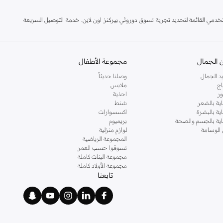
مي القائمة لتحديد تجربة تسوق دوروثي بيركنز اون لاين. خدمة التوصيل السريعة
 الجمال
مجموعة الأطفال
د الجمال
وصلنا حديثاً
اج
ملابس
ر
احذية
اية بالشعر
شنط
اية بالبشرة
اكسسوارات
ناية بالجسم والصحة
بريميوم
 الوسامة
لوازم منزلية
المجموعة الرياضية
تسوقوا حسب العمر
مجموعة البنات كاملة
مجموعة الأولاد كاملة
تابعنا