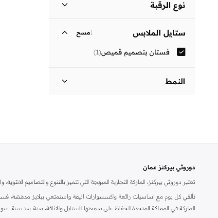
نوع الرقبة
ياقة كلاسيكية
(
1
)
ستايل الملابس
1
مسح
فستان بتصميم قميص
(
1
)
النمط
مزين بطبعة
(
1
)
دوروثي بيركنز عمان
تعتبر دوروثي بيركنز، الماركة التجارية المبهجة التي تتميز بالتنوع والتصاميم الانثو
تألقي كل يوم مع اساسيات رائعة واكسسوارات انيقة واستمتعي ببلايز مدهشة، فسات
الماركة في المملكة المتحدة الحفاظ على سمعتها للستايل والاناقة، سنة بعد سنة. سو