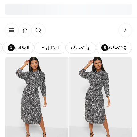
تصفية
تصنيف
الستايل
المقاس
1
3