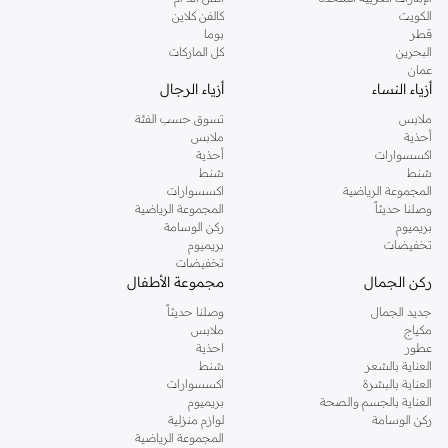
دوروثي بيركنز الشهيرة. تصفحي المجموعة كاملة في متجر دوروثي بيركنز اون لاين او
الكويت
كالفن كلاين
استخدمي القائمة لتحديد تجربة تسوق دوروثي بيركنز اون لاين. خدمة التوصيل السريعة
قطر
بوما
والدعم الاستثنائي يضمن لك تجربة تسوق ممتعة دائما مع نمشي.
البحرين
كل الماركات
عمان
أزياء النساء
أزياء الرجال
ملابس
تسوق حسب الفئة
أحذية
ملابس
اكسسوارات
أحذية
شنط
شنط
المجموعة الرياضية
اكسسوارات
وصلنا حديثاً
المجموعة الرياضية
بريميوم
ركن الوسامة
تخفيضات
بريميوم
تخفيضات
ركن الجمال
مجموعة الأطفال
جديد الجمال
وصلنا حديثاً
مكياج
ملابس
عطور
احذية
العناية بالشعر
شنط
العناية بالبشرة
اكسسوارات
العناية بالجسم والصحة
بريميوم
ركن الوسامة
لوازم منزلية
المجموعة الرياضية