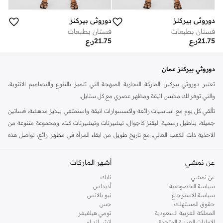
دوروثي بيركنز
دوروثي بيركنز
فستان بطبعات
فستان بطبعات
21.75
ر.ع
21.75
ر.ع
دوروثي بيركنز عمان
تعتبر دوروثي بيركنز، الماركة التجارية المبهجة التي تتميز بالتنوع والتصاميم الانثوية،
والتي توفر لك ملابس انيقة ومظهر عصري مع كل ستايل.
تألقي كل يوم مع اساسيات رائعة واكسسوارات انيقة واستمتعي ببلايز مدهشة، فساتين
جميلة، بناطيل رسمية، ليقنز كاجوال، تيشيرتات وتيشيرتات كت، ومجموعة متنوعة من
الاحذية ذات الكعب العالي. مع تاريخ طويل من ابقاء المرأة في مظهر رائع، تواصل هذه
الماركة في المملكة المتحدة الحفاظ على سمعتها للستايل والاناقة، سنة بعد سنة. سواء
كنت تقومين بتجديد خزانة ملابسك الملائمة للعمل، البحث عن فستان مثالي للحفلات او
عن نمشي
أشهر الماركات
تفضلين ملابس مريحة في عطلة نهاية الاسبوع، فمن المؤكد انك ستجدين ما تحتاجين
عن نمشي
نايك
اليه.
سياسة الخصوصية
أديداس
سياسة الاسترجاع
نيو بالانس
تسوقي دوروثي بيركنز اون لاين مسقط
حقوق المستهلك
جس
تسوقي دوروثي بيركنز اون لاين من نمشي واستمتعي باكثر من الف ستايل من مجموعة
المملكة العربية السعودية
تومي هيلفيغر
الإمارات العربية المتحدة
اتش اند ام