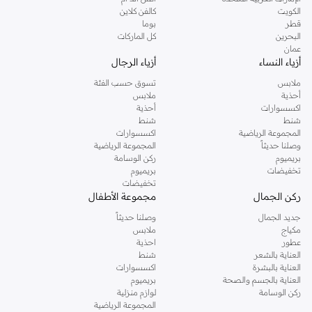
دوروثي بيركنز الشهيرة. تصفحي المجموعة كاملة في متجر دوروثي بيركنز اون لاين او
الكويت
كالفن كلاين
استخدمي القائمة لتحديد تجربة تسوق دوروثي بيركنز اون لاين. خدمة التوصيل السريعة
قطر
بوما
والدعم الاستثنائي يضمن لك تجربة تسوق ممتعة دائما مع نمشي.
البحرين
كل الماركات
عمان
أزياء النساء
أزياء الرجال
ملابس
تسوق حسب الفئة
أحذية
ملابس
اكسسوارات
أحذية
شنط
شنط
المجموعة الرياضية
اكسسوارات
وصلنا حديثاً
المجموعة الرياضية
بريميوم
ركن الوسامة
تخفيضات
بريميوم
تخفيضات
ركن الجمال
مجموعة الأطفال
جديد الجمال
وصلنا حديثاً
مكياج
ملابس
عطور
احذية
العناية بالشعر
شنط
العناية بالبشرة
اكسسوارات
العناية بالجسم والصحة
بريميوم
ركن الوسامة
لوازم منزلية
المجموعة الرياضية