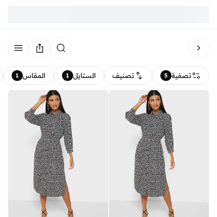
تصفية
تصنيف
الستايل
المقاس
1
1
5