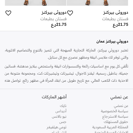
دوروثي بيركنز
دوروثي بيركنز
فستان بطبعات
فستان بطبعات
21.75
ر.ع
21.75
ر.ع
دوروثي بيركنز عمان
تعتبر دوروثي بيركنز، الماركة التجارية المبهجة التي تتميز بالتنوع والتصاميم الانثوية،
والتي توفر لك ملابس انيقة ومظهر عصري مع كل ستايل.
تألقي كل يوم مع اساسيات رائعة واكسسوارات انيقة واستمتعي ببلايز مدهشة، فساتين
جميلة، بناطيل رسمية، ليقنز كاجوال، تيشيرتات وتيشيرتات كت، ومجموعة متنوعة من
الاحذية ذات الكعب العالي. مع تاريخ طويل من ابقاء المرأة في مظهر رائع، تواصل هذه
الماركة في المملكة المتحدة الحفاظ على سمعتها للستايل والاناقة، سنة بعد سنة. سواء
كنت تقومين بتجديد خزانة ملابسك الملائمة للعمل، البحث عن فستان مثالي للحفلات او
عن نمشي
أشهر الماركات
تفضلين ملابس مريحة في عطلة نهاية الاسبوع، فمن المؤكد انك ستجدين ما تحتاجين
عن نمشي
نايك
اليه.
سياسة الخصوصية
أديداس
سياسة الاسترجاع
نيو بالانس
تسوقي دوروثي بيركنز اون لاين مسقط
حقوق المستهلك
جس
تسوقي دوروثي بيركنز اون لاين من نمشي واستمتعي باكثر من الف ستايل من مجموعة
المملكة العربية السعودية
تومي هيلفيغر
الإمارات العربية المتحدة
اتش اند ام