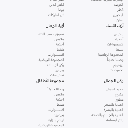
دوروثي بيركنز الشهيرة. تصفحي المجموعة كاملة في متجر دوروثي بيركنز اون لاين او
الكويت
كالفن كلاين
استخدمي القائمة لتحديد تجربة تسوق دوروثي بيركنز اون لاين. خدمة التوصيل السريعة
قطر
بوما
والدعم الاستثنائي يضمن لك تجربة تسوق ممتعة دائما مع نمشي.
البحرين
كل الماركات
عمان
أزياء النساء
أزياء الرجال
ملابس
تسوق حسب الفئة
أحذية
ملابس
اكسسوارات
أحذية
شنط
شنط
المجموعة الرياضية
اكسسوارات
وصلنا حديثاً
المجموعة الرياضية
بريميوم
ركن الوسامة
تخفيضات
بريميوم
تخفيضات
ركن الجمال
مجموعة الأطفال
جديد الجمال
وصلنا حديثاً
مكياج
ملابس
عطور
احذية
العناية بالشعر
شنط
العناية بالبشرة
اكسسوارات
العناية بالجسم والصحة
بريميوم
ركن الوسامة
لوازم منزلية
المجموعة الرياضية