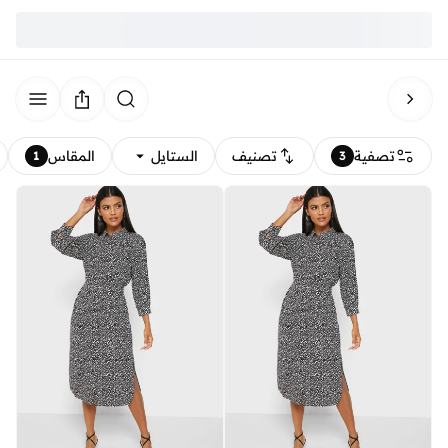
تصفية
تصنيف
الستايل
المقاس
1
3