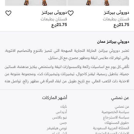
دوروثي بيركنز
دوروثي بيركنز
فستان بطبعات
فستان بطبعات
21.75
ر.ع
21.75
ر.ع
دوروثي بيركنز عمان
تعتبر دوروثي بيركنز، الماركة التجارية المبهجة التي تتميز بالتنوع والتصاميم الانثوية،
والتي توفر لك ملابس انيقة ومظهر عصري مع كل ستايل.
تألقي كل يوم مع اساسيات رائعة واكسسوارات انيقة واستمتعي ببلايز مدهشة، فساتين
جميلة، بناطيل رسمية، ليقنز كاجوال، تيشيرتات وتيشيرتات كت، ومجموعة متنوعة من
الاحذية ذات الكعب العالي. مع تاريخ طويل من ابقاء المرأة في مظهر رائع، تواصل هذه
الماركة في المملكة المتحدة الحفاظ على سمعتها للستايل والاناقة، سنة بعد سنة. سواء
كنت تقومين بتجديد خزانة ملابسك الملائمة للعمل، البحث عن فستان مثالي للحفلات او
عن نمشي
أشهر الماركات
تفضلين ملابس مريحة في عطلة نهاية الاسبوع، فمن المؤكد انك ستجدين ما تحتاجين
عن نمشي
نايك
اليه.
سياسة الخصوصية
أديداس
سياسة الاسترجاع
نيو بالانس
تسوقي دوروثي بيركنز اون لاين مسقط
حقوق المستهلك
جس
تسوقي دوروثي بيركنز اون لاين من نمشي واستمتعي باكثر من الف ستايل من مجموعة
المملكة العربية السعودية
تومي هيلفيغر
الإمارات العربية المتحدة
اتش اند ام