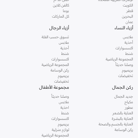
دوروثي بيركنز الشهيرة. تصفحي المجموعة كاملة في متجر دوروثي بيركنز اون لاين او
الكويت
كالفن كلاين
استخدمي القائمة لتحديد تجربة تسوق دوروثي بيركنز اون لاين. خدمة التوصيل السريعة
قطر
بوما
والدعم الاستثنائي يضمن لك تجربة تسوق ممتعة دائما مع نمشي.
البحرين
كل الماركات
عمان
أزياء النساء
أزياء الرجال
ملابس
تسوق حسب الفئة
أحذية
ملابس
اكسسوارات
أحذية
شنط
شنط
المجموعة الرياضية
اكسسوارات
وصلنا حديثاً
المجموعة الرياضية
بريميوم
ركن الوسامة
تخفيضات
بريميوم
تخفيضات
ركن الجمال
مجموعة الأطفال
جديد الجمال
وصلنا حديثاً
مكياج
ملابس
عطور
احذية
العناية بالشعر
شنط
العناية بالبشرة
اكسسوارات
العناية بالجسم والصحة
بريميوم
ركن الوسامة
لوازم منزلية
المجموعة الرياضية