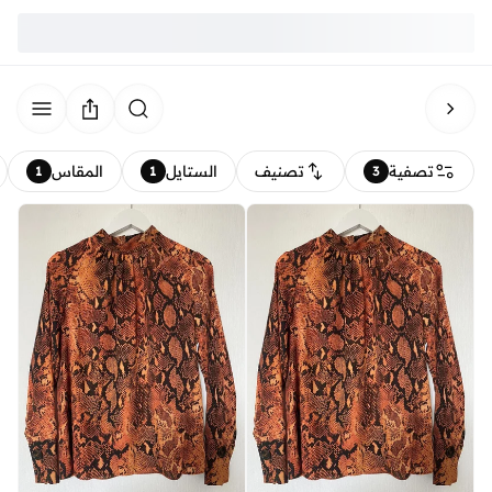
تصفية
تصنيف
الستايل
المقاس
1
1
3