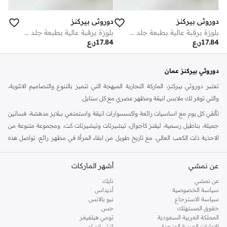
دوروثي بيركنز
دوروثي بيركنز
بلوزة برقبة عالية بطبعة جلد الثعبان
بلوزة برقبة عالية بطبعة جلد الثعبان
17.84
ر.ع
17.84
ر.ع
دوروثي بيركنز عمان
تعتبر دوروثي بيركنز، الماركة التجارية المبهجة التي تتميز بالتنوع والتصاميم الانثوية،
والتي توفر لك ملابس انيقة ومظهر عصري مع كل ستايل.
تألقي كل يوم مع اساسيات رائعة واكسسوارات انيقة واستمتعي ببلايز مدهشة، فساتين
جميلة، بناطيل رسمية، ليقنز كاجوال، تيشيرتات وتيشيرتات كت، ومجموعة متنوعة من
الاحذية ذات الكعب العالي. مع تاريخ طويل من ابقاء المرأة في مظهر رائع، تواصل هذه
الماركة في المملكة المتحدة الحفاظ على سمعتها للستايل والاناقة، سنة بعد سنة. سواء
كنت تقومين بتجديد خزانة ملابسك الملائمة للعمل، البحث عن فستان مثالي للحفلات او
عن نمشي
أشهر الماركات
تفضلين ملابس مريحة في عطلة نهاية الاسبوع، فمن المؤكد انك ستجدين ما تحتاجين
عن نمشي
نايك
اليه.
سياسة الخصوصية
أديداس
سياسة الاسترجاع
نيو بالانس
تسوقي دوروثي بيركنز اون لاين مسقط
حقوق المستهلك
جس
تسوقي دوروثي بيركنز اون لاين من نمشي واستمتعي باكثر من الف ستايل من مجموعة
المملكة العربية السعودية
تومي هيلفيغر
الإمارات العربية المتحدة
اتش اند ام