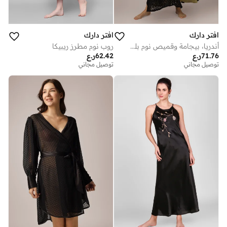
افتر دارك
افتر دارك
أندريا، بيجامة وقميص نوم بلون الزيتون الأسود
روب نوم مطرز ريبيكا
71.76
ر.ع
62.42
ر.ع
توصيل مجاني
توصيل مجاني