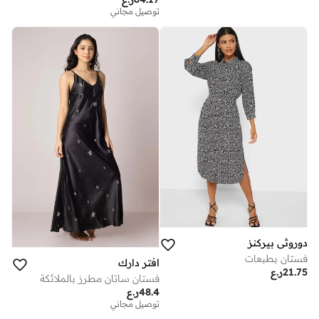
توصيل مجاني
دوروثي بيركنز
فستان بطبعات
افتر دارك
21.75
ر.ع
فستان ساتان مطرز بالملائكة
48.4
ر.ع
توصيل مجاني