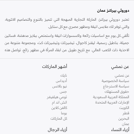
دوروثي بيركنز عمان
تعتبر دوروثي بيركنز، الماركة التجارية المبهجة التي تتميز بالتنوع والتصاميم الانثوية،
والتي توفر لك ملابس انيقة ومظهر عصري مع كل ستايل.
تألقي كل يوم مع اساسيات رائعة واكسسوارات انيقة واستمتعي ببلايز مدهشة، فساتين
جميلة، بناطيل رسمية، ليقنز كاجوال، تيشيرتات وتيشيرتات كت، ومجموعة متنوعة من
الاحذية ذات الكعب العالي. مع تاريخ طويل من ابقاء المرأة في مظهر رائع، تواصل هذه
الماركة في المملكة المتحدة الحفاظ على سمعتها للستايل والاناقة، سنة بعد سنة. سواء
كنت تقومين بتجديد خزانة ملابسك الملائمة للعمل، البحث عن فستان مثالي للحفلات او
عن نمشي
أشهر الماركات
تفضلين ملابس مريحة في عطلة نهاية الاسبوع، فمن المؤكد انك ستجدين ما تحتاجين
عن نمشي
نايك
اليه.
سياسة الخصوصية
أديداس
سياسة الاسترجاع
نيو بالانس
تسوقي دوروثي بيركنز اون لاين مسقط
حقوق المستهلك
جس
تسوقي دوروثي بيركنز اون لاين من نمشي واستمتعي باكثر من الف ستايل من مجموعة
المملكة العربية السعودية
تومي هيلفيغر
الإمارات العربية المتحدة
اتش اند ام
دوروثي بيركنز الشهيرة. تصفحي المجموعة كاملة في متجر دوروثي بيركنز اون لاين او
الكويت
كالفن كلاين
استخدمي القائمة لتحديد تجربة تسوق دوروثي بيركنز اون لاين. خدمة التوصيل السريعة
قطر
بوما
والدعم الاستثنائي يضمن لك تجربة تسوق ممتعة دائما مع نمشي.
البحرين
كل الماركات
عمان
أزياء النساء
أزياء الرجال