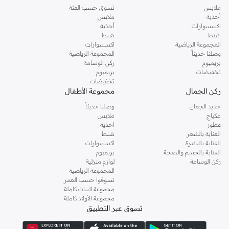
ملابس
تسوق حسب الفئة
أحذية
ملابس
اكسسوارات
أحذية
شنط
شنط
المجموعة الرياضية
اكسسوارات
وصلنا حديثاً
المجموعة الرياضية
بريميوم
ركن الوسامة
تخفيضات
بريميوم
تخفيضات
ركن الجمال
مجموعة الأطفال
جديد الجمال
وصلنا حديثاً
مكياج
ملابس
عطور
احذية
العناية بالشعر
شنط
العناية بالبشرة
اكسسوارات
العناية بالجسم والصحة
بريميوم
ركن الوسامة
لوازم منزلية
المجموعة الرياضية
تسوقوا حسب العمر
مجموعة البنات كاملة
مجموعة الأولاد كاملة
تسوق عبر التطبيق