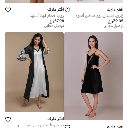
افتر دارك
افتر دارك
زازي، فستان نوم ساتان أسود
روب حمام لوكا أسود
39.05
ر.ع
57.98
ر.ع
توصيل مجاني
توصيل مجاني
افتر دارك
دنيس، قميص نوم أسود وروب
افتر دارك