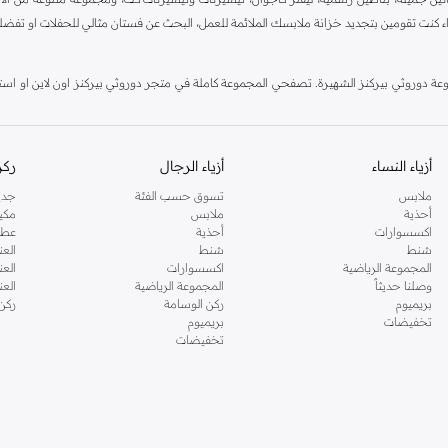
اء كنت تقومين بتجديد خزانة ملابسك الملائمة للعمل، البحث عن فستان مثالي للحفلات او تفضل
دوروثي بيركنز الشهيرة. تصفحي المجموعة كاملة في متجر دوروثي بيركنز اون لاين او استخد
أزياء النساء
أزياء الرجال
ركن
ملابس
تسوق حسب الفئة
جدي
أحذية
ملابس
مكي
اكسسوارات
أحذية
عطو
شنط
شنط
العن
المجموعة الرياضية
اكسسوارات
العن
وصلنا حديثاً
المجموعة الرياضية
الع
بريميوم
ركن الوسامة
ركن
تخفيضات
بريميوم
تخفيضات