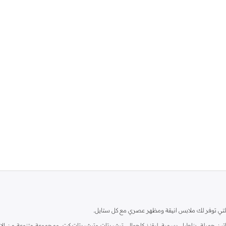
ية، والتي توفر لك ملابس انيقة ومظهر عصري مع كل ستايل.
ين جميلة، بناطيل رسمية، ليقنز كاجوال، تيشيرتات وتيشيرتات كت، ومجموعة متنوعة من الاحذي