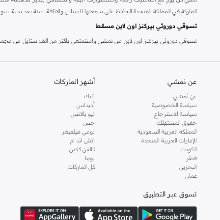
الماركة في المملكة المتحدة الحفاظ على سمعتها للستايل والاناقة، سنة بعد سنة. سو
تسوقي دوروثي بيركنز اون لاين مسقط
تسوقي دوروثي بيركنز اون لاين من نمشي واستمتعي باكثر من الف ستايل من مجموعة 
والدعم الاستثنائي يضمن لك تجربة تسوق ممتعة دائما مع نمشي.
عن نمشي
أشهر الماركات
عن نمشي
نايك
سياسة الخصوصية
أديداس
سياسة الاسترجاع
نيو بالانس
حقوق المستهلك
جس
المملكة العربية السعودية
تومي هيلفيغر
الإمارات العربية المتحدة
اتش اند ام
الكويت
كالفن كلاين
قطر
بوما
البحرين
كل الماركات
عمان
تسوق عبر التطبيق