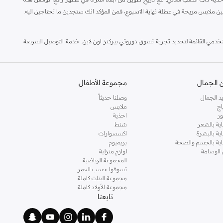
ين ملابس مريحة في عطلة نهاية الاسبوع، فمن المؤكد انك ستجدين ما تحتاجين اليه.
مي القائمة لتحديد تجربة تسوق دوروثي بيركنز اون لاين. خدمة التوصيل السريعة
 الجمال
مجموعة الأطفال
د الجمال
وصلنا حديثاً
اج
ملابس
ر
احذية
اية بالشعر
شنط
اية بالبشرة
اكسسوارات
ناية بالجسم والصحة
بريميوم
 الوسامة
لوازم منزلية
المجموعة الرياضية
تسوقوا حسب العمر
مجموعة البنات كاملة
مجموعة الأولاد كاملة
تابعنا