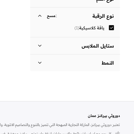
ثلاثة أرباع
(
1
)
نوع الرقبة
1
مسح
ياقة كلاسيكية
(
1
)
ستايل الملابس
فستان بتصميم قميص
(
1
)
النمط
مزين بطبعة
(
1
)
دوروثي بيركنز عمان
تعتبر دوروثي بيركنز، الماركة التجارية المبهجة التي تتميز بالتنوع والتصاميم الانثو
تألقي كل يوم مع اساسيات رائعة واكسسوارات انيقة واستمتعي ببلايز مدهشة، فسات