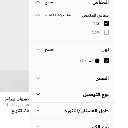
المقاس
1
مسح
مقاس الملابس
ستاندر
:
ALPHA
)
1
(
S
)
1
(
M
لون
1
مسح
أسود
(
1
)
السعر
السعر الأقل
السعر الأعلى
نوع التوصيل
ر.ع
ر.ع
دوروثي بيركنز
فستان بطبعات
توصيل قياسي
(
1
)
انطلق
21.75
ر.ع
طول الفستان/التنورة
متوسط الطول
(
1
)
نوع الكم