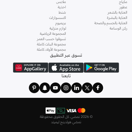
مكياج
ملابس
عطور
احذية
العناية بالشعر
شنط
العناية بالبشرة
اكسسوارات
العناية بالجسم والصحة
بريميوم
ركن الوسامة
لوازم منزلية
المجموعة الرياضية
تسوقوا حسب العمر
مجموعة البنات كاملة
مجموعة الأولاد كاملة
تسوق عبر التطبيق
تابعنا
©
2026 نمشي. كل الحقوق محفوظة
نمشي هولدينج ليميتد