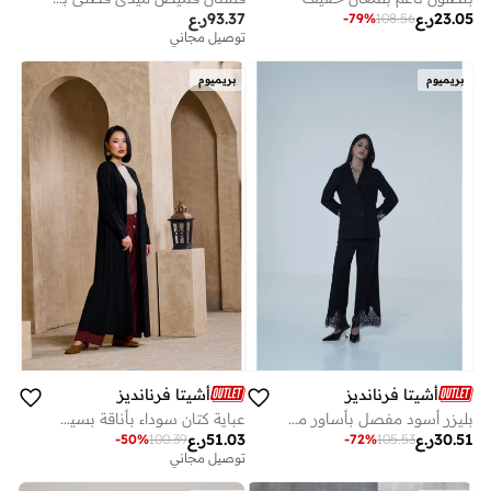
23.05
ر.ع
93.37
ر.ع
-
79
%
108.56
توصيل مجاني
بريميوم
بريميوم
أشيتا فرنانديز
أشيتا فرنانديز
بليزر أسود مفصل بأساور من الدانتيل
عباية كتان سوداء بأناقة بسيطة طويلة
30.51
ر.ع
51.03
ر.ع
-
50
%
100.39
-
72
%
105.53
توصيل مجاني