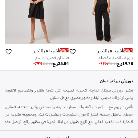
أشيتا فرنانديز
أشيتا فرنانديز
بلوزة بقصة مفصلة
فستان قصير واسع
19.78
ر.ع
23.84
ر.ع
-
79
%
112.53
-
79
%
92.21
دوروثي بيركنز عمان
تعتبر دوروثي بيركنز، الماركة التجارية المبهجة التي تتميز بالتنوع والتصاميم الانثوية،
والتي توفر لك ملابس انيقة ومظهر عصري مع كل ستايل.
تألقي كل يوم مع اساسيات رائعة واكسسوارات انيقة واستمتعي ببلايز مدهشة، فساتين
جميلة، بناطيل رسمية، ليقنز كاجوال، تيشيرتات وتيشيرتات كت، ومجموعة متنوعة من
الاحذية ذات الكعب العالي. مع تاريخ طويل من ابقاء المرأة في مظهر رائع، تواصل هذه
الماركة في المملكة المتحدة الحفاظ على سمعتها للستايل والاناقة، سنة بعد سنة. سواء
كنت تقومين بتجديد خزانة ملابسك الملائمة للعمل، البحث عن فستان مثالي للحفلات او