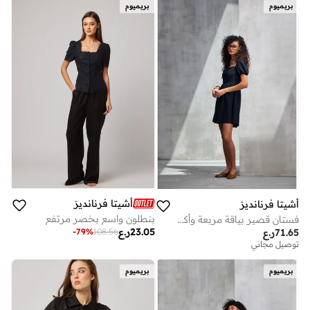
بريميوم
بريميوم
أشيتا فرنانديز
أشيتا فرنانديز
بنطلون واسع بخصر مرتفع
فستان قصير بياقة مربعة وأكمام منفوشة - أسود
23.05
ر.ع
71.65
ر.ع
-
79
%
108.56
توصيل مجاني
بريميوم
بريميوم