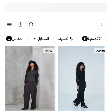
تصفية
تصنيف
الستايل
المقاس
1
5
بريميوم
بريميوم