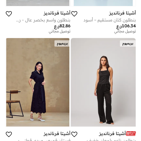
أشيتا فرنانديز
أشيتا فرنانديز
بنطلون كتان مستقيم – أسود
بنطلون واسع بخصر عالٍ - رمادي فحمي
106.34
ر.ع
82.86
ر.ع
توصيل مجاني
توصيل مجاني
بريميوم
بريميوم
أشيتا فرنانديز
أشيتا فرنانديز
بنطلون ناعم بلمعان خفيف
فستان قميص ميدي قطني بنقوش – أسود