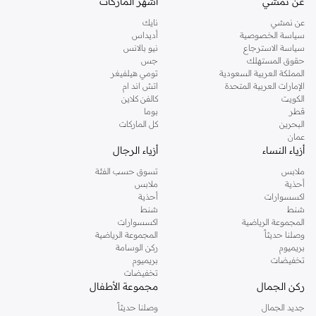
عن نمشي
أشهر الماركات
تفضلين ملابس مريحة في عطلة نهاية الاسبوع، فمن المؤكد انك ستجدين ما تحتاجين
عن نمشي
نايك
اليه.
سياسة الخصوصية
أديداس
سياسة الاسترجاع
نيو بالانس
تسوقي دوروثي بيركنز اون لاين مسقط
حقوق المستهلك
جس
تسوقي دوروثي بيركنز اون لاين من نمشي واستمتعي باكثر من الف ستايل من مجموعة
المملكة العربية السعودية
تومي هيلفيغر
الإمارات العربية المتحدة
اتش اند ام
دوروثي بيركنز الشهيرة. تصفحي المجموعة كاملة في متجر دوروثي بيركنز اون لاين او
الكويت
كالفن كلاين
استخدمي القائمة لتحديد تجربة تسوق دوروثي بيركنز اون لاين. خدمة التوصيل السريعة
قطر
بوما
والدعم الاستثنائي يضمن لك تجربة تسوق ممتعة دائما مع نمشي.
البحرين
كل الماركات
عمان
أزياء النساء
أزياء الرجال
ملابس
تسوق حسب الفئة
أحذية
ملابس
اكسسوارات
أحذية
شنط
شنط
المجموعة الرياضية
اكسسوارات
وصلنا حديثاً
المجموعة الرياضية
بريميوم
ركن الوسامة
تخفيضات
بريميوم
تخفيضات
ركن الجمال
مجموعة الأطفال
جديد الجمال
وصلنا حديثاً