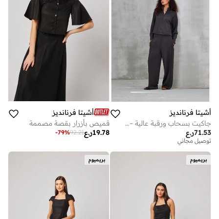
أشيتا فرنانديز
أشيتا فرنانديز
قميص بأزرار بقصة مصممة
جاكيت بسحاب ورقبة عالية – رمادي فحمي
19.78
ر.ع
71.53
ر.ع
-
79
%
92.21
توصيل مجاني
بريميوم
بريميوم