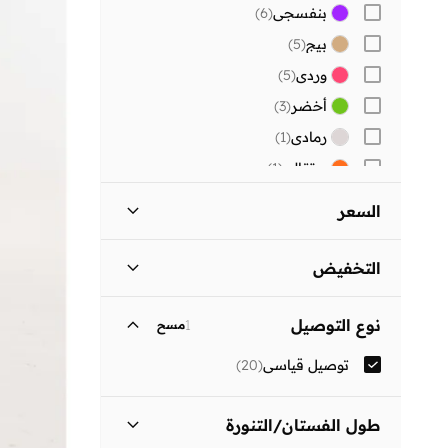
بنفسجي
(
6
)
بيج
(
5
)
وردي
(
5
)
أخضر
(
3
)
رمادي
(
1
)
برتقالي
(
1
)
السعر
السعر الأقل
السعر الأعلى
التخفيض
ر.ع
ر.ع
المنتجات المخفضة فقط
(
9
)
انطلق
نوع التوصيل
1
مسح
المنتجات غير المخفضة فقط
(
11
)
توصيل قياسي
(
20
)
طول الفستان/التنورة