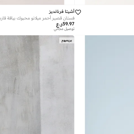
أشيتا فرنانديز
فستان قصير أحمر ميلانو محبوك بياقة ق
59.97
ر.ع
توصيل مجاني
بريميوم