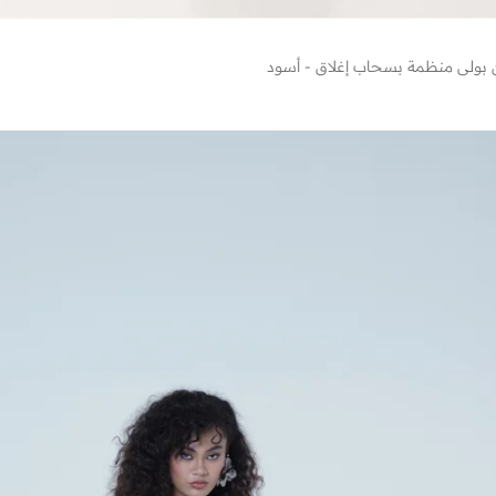
 بولي منظمة بسحاب إغلاق - أسود