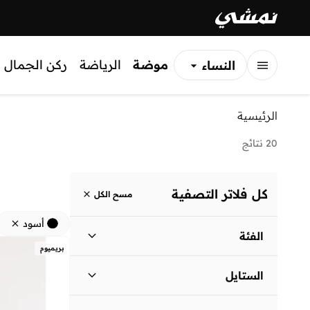
موضة
الرياضة
ركن الجمال
النساء
الرجال
الرئيسية
الأطفال
20 نتائج
كل فلاتر التصفية
مسح الكل
أسود
الفئة
بريميوم
نساء
)
20
(
الستايل
كاجوال
(
10
)