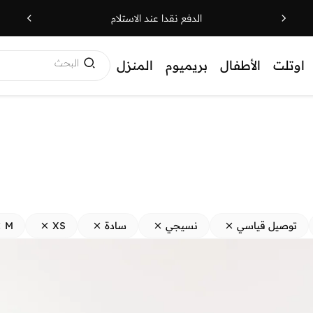
الدفع نقدا عند الاستلام
البحث
اوتلت
الأطفال
بريميوم
المنزل
توصيل قياسي
نسيجي
سادة
XS
M