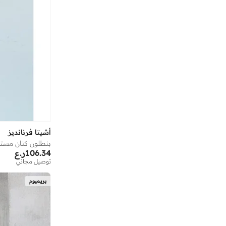
أشيتا فرنانديز
بنطلون كتان مستق
106.34
ر.ع
توصيل مجاني
بريميوم