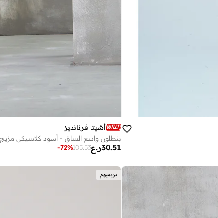
أشيتا فرنانديز
بنطلون واسع الساق - أسود كلاسيكي مزيج 
30.51
ر.ع
-
72
%
105.53
بريميوم