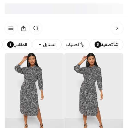
تصفية
تصنيف
الستايل
المقاس
1
3