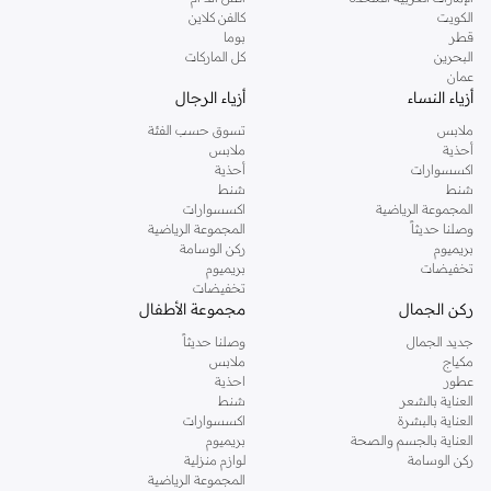
دوروثي بيركنز الشهيرة. تصفحي المجموعة كاملة في متجر دوروثي بيركنز اون لاين او
الكويت
كالفن كلاين
استخدمي القائمة لتحديد تجربة تسوق دوروثي بيركنز اون لاين. خدمة التوصيل السريعة
قطر
بوما
والدعم الاستثنائي يضمن لك تجربة تسوق ممتعة دائما مع نمشي.
البحرين
كل الماركات
عمان
أزياء النساء
أزياء الرجال
ملابس
تسوق حسب الفئة
أحذية
ملابس
اكسسوارات
أحذية
شنط
شنط
المجموعة الرياضية
اكسسوارات
وصلنا حديثاً
المجموعة الرياضية
بريميوم
ركن الوسامة
تخفيضات
بريميوم
تخفيضات
ركن الجمال
مجموعة الأطفال
جديد الجمال
وصلنا حديثاً
مكياج
ملابس
عطور
احذية
العناية بالشعر
شنط
العناية بالبشرة
اكسسوارات
العناية بالجسم والصحة
بريميوم
ركن الوسامة
لوازم منزلية
المجموعة الرياضية