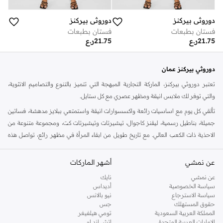
دوروثي بيركنز
دوروثي بيركنز
فستان بطبعات
فستان بطبعات
21.75
ر.ع
21.75
ر.ع
دوروثي بيركنز عمان
تعتبر دوروثي بيركنز، الماركة التجارية المبهجة التي تتميز بالتنوع والتصاميم الانثوية،
والتي توفر لك ملابس انيقة ومظهر عصري مع كل ستايل.
تألقي كل يوم مع اساسيات رائعة واكسسوارات انيقة واستمتعي ببلايز مدهشة، فساتين
جميلة، بناطيل رسمية، ليقنز كاجوال، تيشيرتات وتيشيرتات كت، ومجموعة متنوعة من
الاحذية ذات الكعب العالي. مع تاريخ طويل من ابقاء المرأة في مظهر رائع، تواصل هذه
الماركة في المملكة المتحدة الحفاظ على سمعتها للستايل والاناقة، سنة بعد سنة. سواء
كنت تقومين بتجديد خزانة ملابسك الملائمة للعمل، البحث عن فستان مثالي للحفلات او
عن نمشي
أشهر الماركات
تفضلين ملابس مريحة في عطلة نهاية الاسبوع، فمن المؤكد انك ستجدين ما تحتاجين
عن نمشي
نايك
اليه.
سياسة الخصوصية
أديداس
سياسة الاسترجاع
نيو بالانس
تسوقي دوروثي بيركنز اون لاين مسقط
حقوق المستهلك
جس
تسوقي دوروثي بيركنز اون لاين من نمشي واستمتعي باكثر من الف ستايل من مجموعة
المملكة العربية السعودية
تومي هيلفيغر
الإمارات العربية المتحدة
اتش اند ام