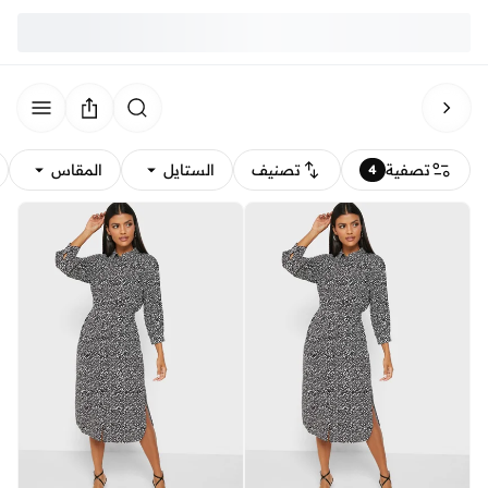
تصفية
تصنيف
الستايل
المقاس
4