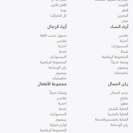
دوروثي بيركنز الشهيرة. تصفحي المجموعة كاملة في متجر دوروثي بيركنز اون لاين او
الكويت
كالفن كلاين
استخدمي القائمة لتحديد تجربة تسوق دوروثي بيركنز اون لاين. خدمة التوصيل السريعة
قطر
بوما
والدعم الاستثنائي يضمن لك تجربة تسوق ممتعة دائما مع نمشي.
البحرين
كل الماركات
عمان
أزياء النساء
أزياء الرجال
ملابس
تسوق حسب الفئة
أحذية
ملابس
اكسسوارات
أحذية
شنط
شنط
المجموعة الرياضية
اكسسوارات
وصلنا حديثاً
المجموعة الرياضية
بريميوم
ركن الوسامة
تخفيضات
بريميوم
تخفيضات
ركن الجمال
مجموعة الأطفال
جديد الجمال
وصلنا حديثاً
مكياج
ملابس
عطور
احذية
العناية بالشعر
شنط
العناية بالبشرة
اكسسوارات
العناية بالجسم والصحة
بريميوم
ركن الوسامة
لوازم منزلية
المجموعة الرياضية