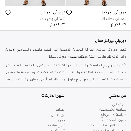
دوروثي بيركنز
دوروثي بيركنز
فستان بطبعات
فستان بطبعات
21.75
ر.ع
21.75
ر.ع
دوروثي بيركنز عمان
تعتبر دوروثي بيركنز، الماركة التجارية المبهجة التي تتميز بالتنوع والتصاميم الانثوية،
والتي توفر لك ملابس انيقة ومظهر عصري مع كل ستايل.
تألقي كل يوم مع اساسيات رائعة واكسسوارات انيقة واستمتعي ببلايز مدهشة، فساتين
جميلة، بناطيل رسمية، ليقنز كاجوال، تيشيرتات وتيشيرتات كت، ومجموعة متنوعة من
الاحذية ذات الكعب العالي. مع تاريخ طويل من ابقاء المرأة في مظهر رائع، تواصل هذه
الماركة في المملكة المتحدة الحفاظ على سمعتها للستايل والاناقة، سنة بعد سنة. سواء
كنت تقومين بتجديد خزانة ملابسك الملائمة للعمل، البحث عن فستان مثالي للحفلات او
عن نمشي
أشهر الماركات
تفضلين ملابس مريحة في عطلة نهاية الاسبوع، فمن المؤكد انك ستجدين ما تحتاجين
عن نمشي
نايك
اليه.
سياسة الخصوصية
أديداس
سياسة الاسترجاع
نيو بالانس
تسوقي دوروثي بيركنز اون لاين مسقط
حقوق المستهلك
جس
تسوقي دوروثي بيركنز اون لاين من نمشي واستمتعي باكثر من الف ستايل من مجموعة
المملكة العربية السعودية
تومي هيلفيغر
الإمارات العربية المتحدة
اتش اند ام