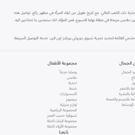
ة ذات الكعب العالي. مع تاريخ طويل من ابقاء المرأة في مظهر رائع، تواصل هذه
ين ملابس مريحة في عطلة نهاية الاسبوع، فمن المؤكد انك ستجدين ما تحتاجين اليه.
مي القائمة لتحديد تجربة تسوق دوروثي بيركنز اون لاين. خدمة التوصيل السريعة
 الجمال
مجموعة الأطفال
د الجمال
وصلنا حديثاً
اج
ملابس
ر
احذية
اية بالشعر
شنط
اية بالبشرة
اكسسوارات
ناية بالجسم والصحة
بريميوم
 الوسامة
لوازم منزلية
المجموعة الرياضية
تسوقوا حسب العمر
مجموعة البنات كاملة
مجموعة الأولاد كاملة
تابعنا