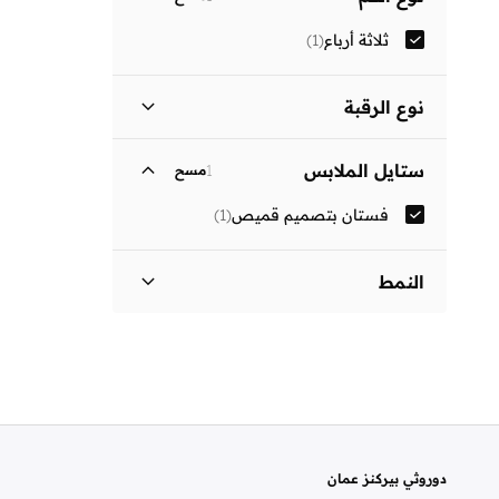
ثلاثة أرباع
(
1
)
نوع الرقبة
ياقة كلاسيكية
(
1
)
ستايل الملابس
1
مسح
فستان بتصميم قميص
(
1
)
النمط
مزين بطبعة
(
1
)
دوروثي بيركنز عمان