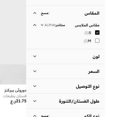
المقاس
1
مسح
مقاس الملابس
ستاندر
:
ALPHA
)
1
(
S
)
1
(
M
لون
أسود
(
1
)
السعر
السعر الأقل
السعر الأعلى
نوع التوصيل
ر.ع
ر.ع
دوروثي بيركنز
فستان بطبعات
توصيل قياسي
(
1
)
انطلق
21.75
ر.ع
طول الفستان/التنورة
متوسط الطول
(
1
)
نوع الكم
1
مسح