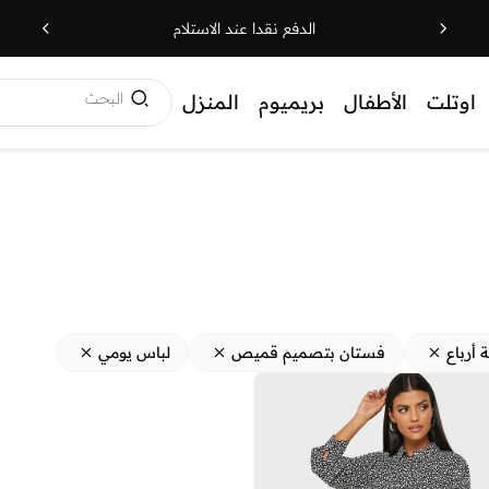
الدفع نقدا عند الاستلام
البحث
اوتلت
الأطفال
بريميوم
المنزل
ة أرباع
فستان بتصميم قميص
لباس يومي