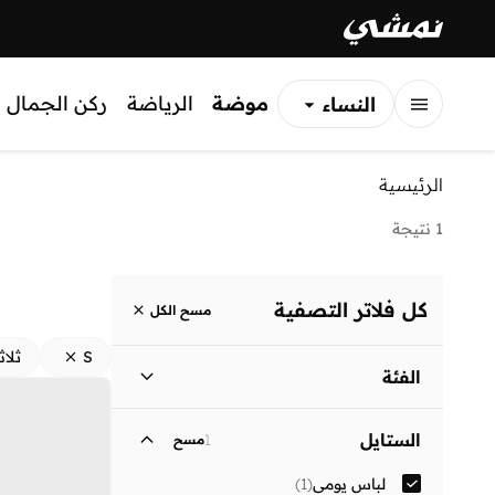
موضة
الرياضة
ركن الجمال
النساء
الرجال
الرئيسية
الأطفال
1 نتيجة
كل فلاتر التصفية
مسح الكل
S
ثلاث
الفئة
نساء
)
1
(
الستايل
1
مسح
لباس يومي
(
1
)