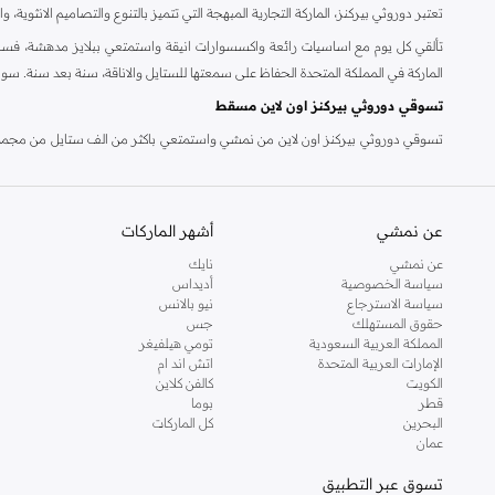
تعتبر دوروثي بيركنز، الماركة التجارية المبهجة التي تتميز بالتنوع والتصاميم الانثو
تألقي كل يوم مع اساسيات رائعة واكسسوارات انيقة واستمتعي ببلايز مدهشة، فسات
الماركة في المملكة المتحدة الحفاظ على سمعتها للستايل والاناقة، سنة بعد سنة. سو
تسوقي دوروثي بيركنز اون لاين مسقط
تسوقي دوروثي بيركنز اون لاين من نمشي واستمتعي باكثر من الف ستايل من مجموعة 
والدعم الاستثنائي يضمن لك تجربة تسوق ممتعة دائما مع نمشي.
عن نمشي
أشهر الماركات
عن نمشي
نايك
سياسة الخصوصية
أديداس
سياسة الاسترجاع
نيو بالانس
حقوق المستهلك
جس
المملكة العربية السعودية
تومي هيلفيغر
الإمارات العربية المتحدة
اتش اند ام
الكويت
كالفن كلاين
قطر
بوما
البحرين
كل الماركات
عمان
تسوق عبر التطبيق