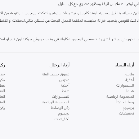
ية، والتي توفر لك ملابس انيقة ومظهر عصري مع كل ستايل.
ين جميلة، بناطيل رسمية، ليقنز كاجوال، تيشيرتات وتيشيرتات كت، ومجموعة متنوعة من الاحذي
اء كنت تقومين بتجديد خزانة ملابسك الملائمة للعمل، البحث عن فستان مثالي للحفلات او تفضل
دوروثي بيركنز الشهيرة. تصفحي المجموعة كاملة في متجر دوروثي بيركنز اون لاين او استخد
أزياء النساء
أزياء الرجال
ركن
ملابس
تسوق حسب الفئة
جدي
أحذية
ملابس
مكي
اكسسوارات
أحذية
عطو
شنط
شنط
العن
المجموعة الرياضية
اكسسوارات
العن
وصلنا حديثاً
المجموعة الرياضية
الع
بريميوم
ركن الوسامة
ركن
تخفيضات
بريميوم
تخفيضات