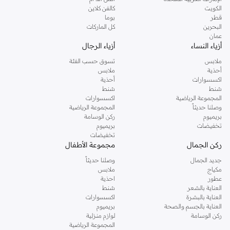
دوروثي بيركنز الشهيرة. تصفحي المجموعة كاملة في متجر دوروثي بيركنز اون لاين او
الكويت
كالفن كلاين
استخدمي القائمة لتحديد تجربة تسوق دوروثي بيركنز اون لاين. خدمة التوصيل السريعة
قطر
بوما
والدعم الاستثنائي يضمن لك تجربة تسوق ممتعة دائما مع نمشي.
البحرين
كل الماركات
عمان
أزياء النساء
أزياء الرجال
ملابس
تسوق حسب الفئة
أحذية
ملابس
اكسسوارات
أحذية
شنط
شنط
المجموعة الرياضية
اكسسوارات
وصلنا حديثاً
المجموعة الرياضية
بريميوم
ركن الوسامة
تخفيضات
بريميوم
تخفيضات
ركن الجمال
مجموعة الأطفال
جديد الجمال
وصلنا حديثاً
مكياج
ملابس
عطور
احذية
العناية بالشعر
شنط
العناية بالبشرة
اكسسوارات
العناية بالجسم والصحة
بريميوم
ركن الوسامة
لوازم منزلية
المجموعة الرياضية