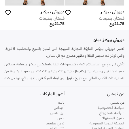
دوروثي بيركنز
دوروثي بيركنز
فستان بطبعات
فستان بطبعات
21.75
ر.ع
21.75
ر.ع
دوروثي بيركنز عمان
تعتبر دوروثي بيركنز، الماركة التجارية المبهجة التي تتميز بالتنوع والتصاميم الانثوية،
والتي توفر لك ملابس انيقة ومظهر عصري مع كل ستايل.
تألقي كل يوم مع اساسيات رائعة واكسسوارات انيقة واستمتعي ببلايز مدهشة، فساتين
جميلة، بناطيل رسمية، ليقنز كاجوال، تيشيرتات وتيشيرتات كت، ومجموعة متنوعة من
الاحذية ذات الكعب العالي. مع تاريخ طويل من ابقاء المرأة في مظهر رائع، تواصل هذه
الماركة في المملكة المتحدة الحفاظ على سمعتها للستايل والاناقة، سنة بعد سنة. سواء
كنت تقومين بتجديد خزانة ملابسك الملائمة للعمل، البحث عن فستان مثالي للحفلات او
عن نمشي
أشهر الماركات
تفضلين ملابس مريحة في عطلة نهاية الاسبوع، فمن المؤكد انك ستجدين ما تحتاجين
عن نمشي
نايك
اليه.
سياسة الخصوصية
أديداس
سياسة الاسترجاع
نيو بالانس
تسوقي دوروثي بيركنز اون لاين مسقط
حقوق المستهلك
جس
تسوقي دوروثي بيركنز اون لاين من نمشي واستمتعي باكثر من الف ستايل من مجموعة
المملكة العربية السعودية
تومي هيلفيغر
الإمارات العربية المتحدة
اتش اند ام