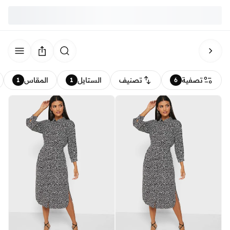
تصفية
تصنيف
الستايل
المقاس
1
1
6