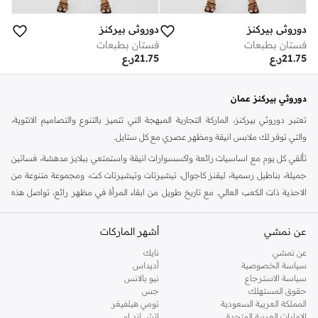
دوروثي بيركنز
دوروثي بيركنز
فستان بطبعات
فستان بطبعات
21.75
ر.ع
21.75
ر.ع
دوروثي بيركنز عمان
تعتبر دوروثي بيركنز، الماركة التجارية المبهجة التي تتميز بالتنوع والتصاميم الانثوية،
والتي توفر لك ملابس انيقة ومظهر عصري مع كل ستايل.
تألقي كل يوم مع اساسيات رائعة واكسسوارات انيقة واستمتعي ببلايز مدهشة، فساتين
جميلة، بناطيل رسمية، ليقنز كاجوال، تيشيرتات وتيشيرتات كت، ومجموعة متنوعة من
الاحذية ذات الكعب العالي. مع تاريخ طويل من ابقاء المرأة في مظهر رائع، تواصل هذه
الماركة في المملكة المتحدة الحفاظ على سمعتها للستايل والاناقة، سنة بعد سنة. سواء
كنت تقومين بتجديد خزانة ملابسك الملائمة للعمل، البحث عن فستان مثالي للحفلات او
عن نمشي
أشهر الماركات
تفضلين ملابس مريحة في عطلة نهاية الاسبوع، فمن المؤكد انك ستجدين ما تحتاجين
عن نمشي
نايك
اليه.
سياسة الخصوصية
أديداس
سياسة الاسترجاع
نيو بالانس
تسوقي دوروثي بيركنز اون لاين مسقط
حقوق المستهلك
جس
تسوقي دوروثي بيركنز اون لاين من نمشي واستمتعي باكثر من الف ستايل من مجموعة
المملكة العربية السعودية
تومي هيلفيغر
الإمارات العربية المتحدة
اتش اند ام