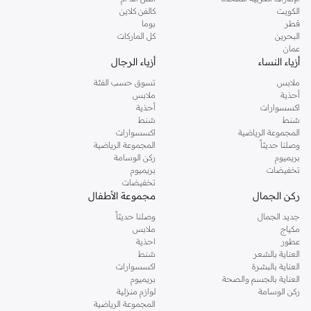
دوروثي بيركنز الشهيرة. تصفحي المجموعة كاملة في متجر دوروثي بيركنز اون لاين او
الكويت
كالفن كلاين
استخدمي القائمة لتحديد تجربة تسوق دوروثي بيركنز اون لاين. خدمة التوصيل السريعة
قطر
بوما
والدعم الاستثنائي يضمن لك تجربة تسوق ممتعة دائما مع نمشي.
البحرين
كل الماركات
عمان
أزياء النساء
أزياء الرجال
ملابس
تسوق حسب الفئة
أحذية
ملابس
اكسسوارات
أحذية
شنط
شنط
المجموعة الرياضية
اكسسوارات
وصلنا حديثاً
المجموعة الرياضية
بريميوم
ركن الوسامة
تخفيضات
بريميوم
تخفيضات
ركن الجمال
مجموعة الأطفال
جديد الجمال
وصلنا حديثاً
مكياج
ملابس
عطور
احذية
العناية بالشعر
شنط
العناية بالبشرة
اكسسوارات
العناية بالجسم والصحة
بريميوم
ركن الوسامة
لوازم منزلية
المجموعة الرياضية