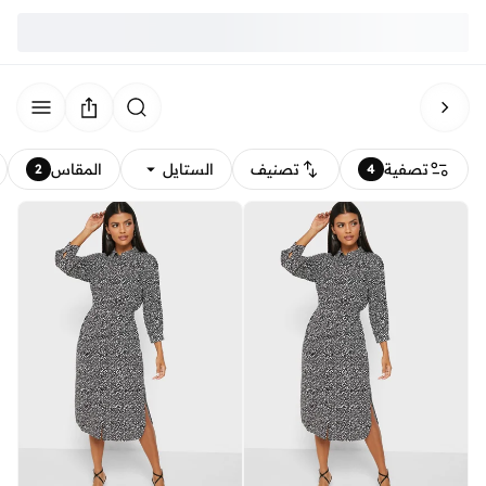
تصفية
تصنيف
الستايل
المقاس
2
4