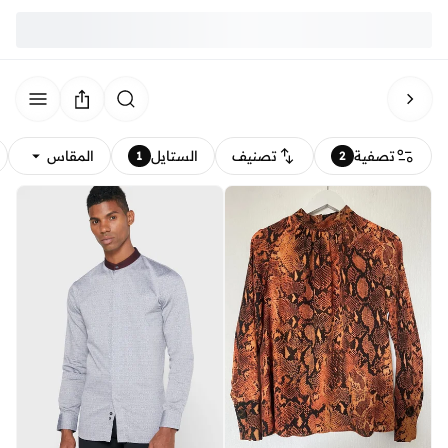
تصفية
تصنيف
الستايل
المقاس
1
2