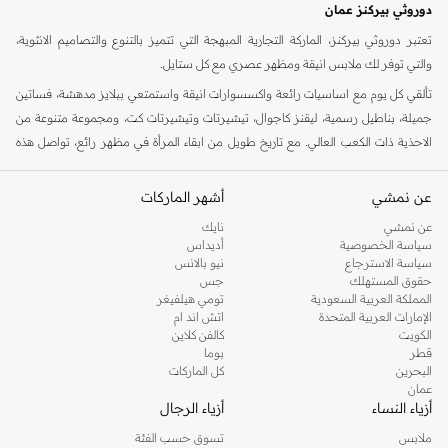
دوروثي بيركنز عمان
تعتبر دوروثي بيركنز، الماركة التجارية المبهجة التي تتميز بالتنوع والتصاميم الانثوية،
والتي توفر لك ملابس انيقة ومظهر عصري مع كل ستايل.
تألقي كل يوم مع اساسيات رائعة واكسسوارات انيقة واستمتعي ببلايز مدهشة، فساتين
جميلة، بناطيل رسمية، ليقنز كاجوال، تيشيرتات وتيشيرتات كت، ومجموعة متنوعة من
الاحذية ذات الكعب العالي. مع تاريخ طويل من ابقاء المرأة في مظهر رائع، تواصل هذه
الماركة في المملكة المتحدة الحفاظ على سمعتها للستايل والاناقة، سنة بعد سنة. سواء
كنت تقومين بتجديد خزانة ملابسك الملائمة للعمل، البحث عن فستان مثالي للحفلات او
عن نمشي
أشهر الماركات
تفضلين ملابس مريحة في عطلة نهاية الاسبوع، فمن المؤكد انك ستجدين ما تحتاجين
عن نمشي
نايك
اليه.
سياسة الخصوصية
أديداس
سياسة الاسترجاع
نيو بالانس
تسوقي دوروثي بيركنز اون لاين مسقط
حقوق المستهلك
جس
تسوقي دوروثي بيركنز اون لاين من نمشي واستمتعي باكثر من الف ستايل من مجموعة
المملكة العربية السعودية
تومي هيلفيغر
الإمارات العربية المتحدة
اتش اند ام
دوروثي بيركنز الشهيرة. تصفحي المجموعة كاملة في متجر دوروثي بيركنز اون لاين او
الكويت
كالفن كلاين
استخدمي القائمة لتحديد تجربة تسوق دوروثي بيركنز اون لاين. خدمة التوصيل السريعة
قطر
بوما
والدعم الاستثنائي يضمن لك تجربة تسوق ممتعة دائما مع نمشي.
البحرين
كل الماركات
عمان
أزياء النساء
أزياء الرجال
ملابس
تسوق حسب الفئة