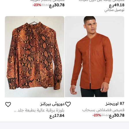
49.18
ر.ع
30.78
ر.ع
-
23
%
39.61
توصيل مجاني
87 اوريجنز
دوروثي بيركنز
قميص فضفاض بسحاب
بلوزة برقبة عالية بطبعة جلد الثعبان
30.78
ر.ع
-
23
%
39.61
17.84
ر.ع