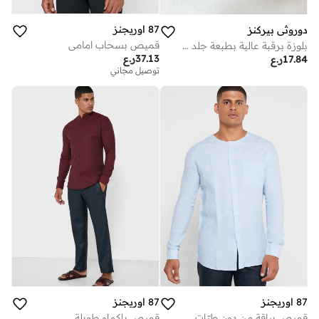
87 اوريجنز
دوروثي بيركنز
قميص بسحاب امامي
بلوزة برقبة عالية بطبعة جلد الثعبان
37.13
ر.ع
17.84
ر.ع
توصيل مجاني
87 اوريجنز
87 اوريجنز
قميص بياقة من دون طيّات
قميص باكمام طويلة