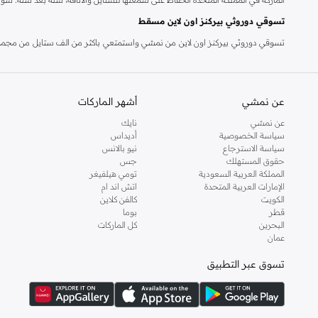
تسوقي دوروثي بيركنز اون لاين مسقط
تسوقي دوروثي بيركنز اون لاين من نمشي واستمتعي باكثر من الف ستايل من مجموعة 
والدعم الاستثنائي يضمن لك تجربة تسوق ممتعة دائما مع نمشي.
عن نمشي
أشهر الماركات
عن نمشي
نايك
سياسة الخصوصية
أديداس
سياسة الاسترجاع
نيو بالانس
حقوق المستهلك
جس
المملكة العربية السعودية
تومي هيلفيغر
الإمارات العربية المتحدة
اتش اند ام
الكويت
كالفن كلاين
قطر
بوما
البحرين
كل الماركات
عمان
تسوق عبر التطبيق