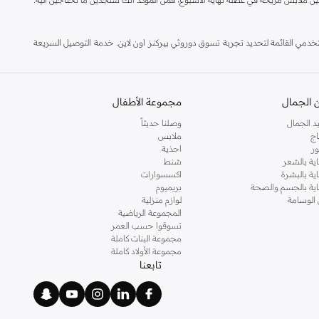
مي القائمة لتحديد تجربة تسوق دوروثي بيركنز اون لاين. خدمة التوصيل السريعة
 الجمال
مجموعة الأطفال
د الجمال
وصلنا حديثاً
اج
ملابس
ر
احذية
اية بالشعر
شنط
اية بالبشرة
اكسسوارات
ناية بالجسم والصحة
بريميوم
 الوسامة
لوازم منزلية
المجموعة الرياضية
تسوقوا حسب العمر
مجموعة البنات كاملة
مجموعة الأولاد كاملة
تابعنا