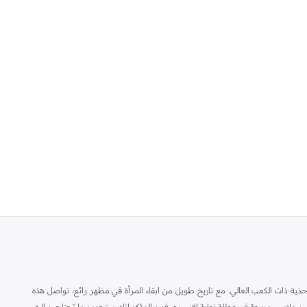
ة ذات الكعب العالي. مع تاريخ طويل من ابقاء المرأة في مظهر رائع، تواصل هذه
ين ملابس مريحة في عطلة نهاية الاسبوع، فمن المؤكد انك ستجدين ما تحتاجين اليه.