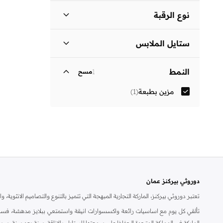
نوع الرقبة
ياقة كلاسيكية
(
1
)
ستايل الملابس
فستان بتصميم قميص
(
1
)
النمط
1
مسح
مزين بطبعة
(
1
)
دوروثي بيركنز عمان
تعتبر دوروثي بيركنز، الماركة التجارية المبهجة التي تتميز بالتنوع والتصاميم الانثو
تألقي كل يوم مع اساسيات رائعة واكسسوارات انيقة واستمتعي ببلايز مدهشة، فسات
الماركة في المملكة المتحدة الحفاظ على سمعتها للستايل والاناقة، سنة بعد سنة. سو