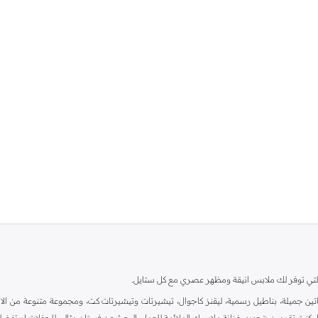
ية، والتي توفر لك ملابس انيقة ومظهر عصري مع كل ستايل.
ين جميلة، بناطيل رسمية، ليقنز كاجوال، تيشيرتات وتيشيرتات كت، ومجموعة متنوعة من الاحذي
اء كنت تقومين بتجديد خزانة ملابسك الملائمة للعمل، البحث عن فستان مثالي للحفلات او تفضل