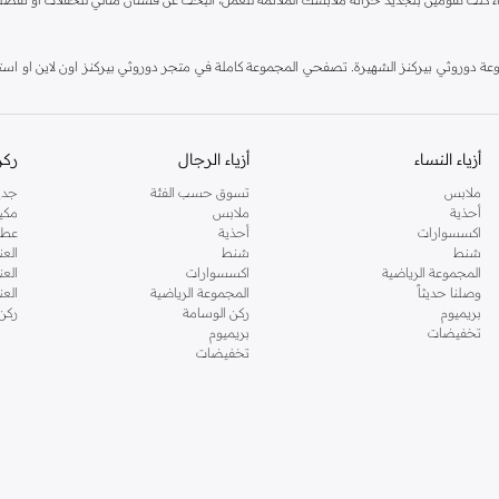
دوروثي بيركنز الشهيرة. تصفحي المجموعة كاملة في متجر دوروثي بيركنز اون لاين او استخد
أزياء النساء
أزياء الرجال
ركن
ملابس
تسوق حسب الفئة
جدي
أحذية
ملابس
مكي
اكسسوارات
أحذية
عطو
شنط
شنط
العن
المجموعة الرياضية
اكسسوارات
العن
وصلنا حديثاً
المجموعة الرياضية
الع
بريميوم
ركن الوسامة
ركن
تخفيضات
بريميوم
تخفيضات