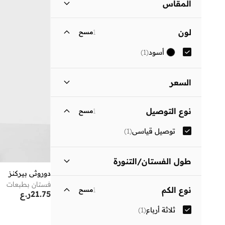
المقاس
مقاس الملابس
ستاندر
:
ALPHA
لون
1
مسح
)
1
(
S
أسود
(
1
)
)
1
(
M
السعر
السعر الأقل
السعر الأعلى
نوع التوصيل
1
مسح
ر.ع
ر.ع
توصيل قياسي
(
1
)
انطلق
طول الفستان/التنورة
دوروثي بيركنز
متوسط الطول
(
1
)
فستان بطبعات
نوع الكم
1
مسح
21.75
ر.ع
ثلاثة أرباع
(
1
)