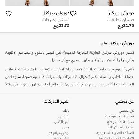
دوروثي بيركنز
دوروثي بيركنز
فستان بطبعات
فستان بطبعات
21.75
ر.ع
21.75
ر.ع
دوروثي بيركنز عمان
تعتبر دوروثي بيركنز، الماركة التجارية المبهجة التي تتميز بالتنوع والتصاميم الانثوية،
والتي توفر لك ملابس انيقة ومظهر عصري مع كل ستايل.
تألقي كل يوم مع اساسيات رائعة واكسسوارات انيقة واستمتعي ببلايز مدهشة، فساتين
جميلة، بناطيل رسمية، ليقنز كاجوال، تيشيرتات وتيشيرتات كت، ومجموعة متنوعة من
الاحذية ذات الكعب العالي. مع تاريخ طويل من ابقاء المرأة في مظهر رائع، تواصل هذه
الماركة في المملكة المتحدة الحفاظ على سمعتها للستايل والاناقة، سنة بعد سنة. سواء
كنت تقومين بتجديد خزانة ملابسك الملائمة للعمل، البحث عن فستان مثالي للحفلات او
عن نمشي
أشهر الماركات
تفضلين ملابس مريحة في عطلة نهاية الاسبوع، فمن المؤكد انك ستجدين ما تحتاجين
عن نمشي
نايك
اليه.
سياسة الخصوصية
أديداس
سياسة الاسترجاع
نيو بالانس
تسوقي دوروثي بيركنز اون لاين مسقط
حقوق المستهلك
جس
تسوقي دوروثي بيركنز اون لاين من نمشي واستمتعي باكثر من الف ستايل من مجموعة
المملكة العربية السعودية
تومي هيلفيغر
الإمارات العربية المتحدة
اتش اند ام