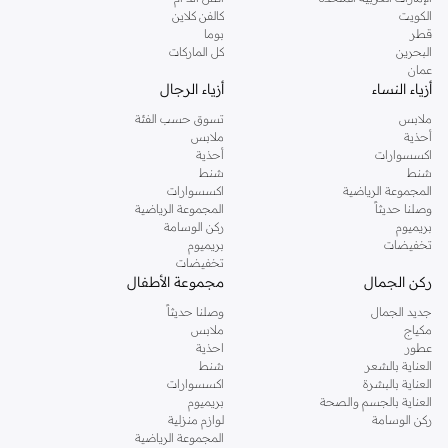
دوروثي بيركنز الشهيرة. تصفحي المجموعة كاملة في متجر دوروثي بيركنز اون لاين او
الكويت
كالفن كلاين
استخدمي القائمة لتحديد تجربة تسوق دوروثي بيركنز اون لاين. خدمة التوصيل السريعة
قطر
بوما
والدعم الاستثنائي يضمن لك تجربة تسوق ممتعة دائما مع نمشي.
البحرين
كل الماركات
عمان
أزياء النساء
أزياء الرجال
ملابس
تسوق حسب الفئة
أحذية
ملابس
اكسسوارات
أحذية
شنط
شنط
المجموعة الرياضية
اكسسوارات
وصلنا حديثاً
المجموعة الرياضية
بريميوم
ركن الوسامة
تخفيضات
بريميوم
تخفيضات
ركن الجمال
مجموعة الأطفال
جديد الجمال
وصلنا حديثاً
مكياج
ملابس
عطور
احذية
العناية بالشعر
شنط
العناية بالبشرة
اكسسوارات
العناية بالجسم والصحة
بريميوم
ركن الوسامة
لوازم منزلية
المجموعة الرياضية