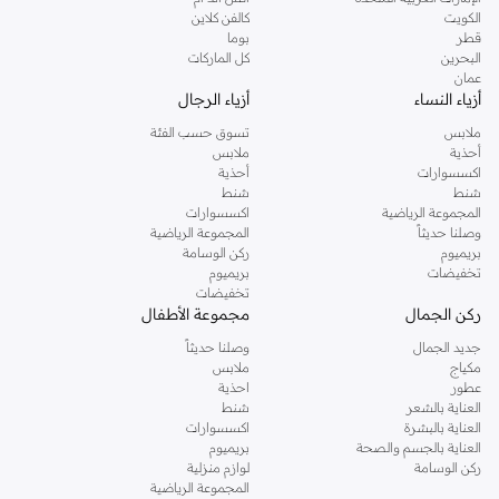
دوروثي بيركنز الشهيرة. تصفحي المجموعة كاملة في متجر دوروثي بيركنز اون لاين او
الكويت
كالفن كلاين
استخدمي القائمة لتحديد تجربة تسوق دوروثي بيركنز اون لاين. خدمة التوصيل السريعة
قطر
بوما
والدعم الاستثنائي يضمن لك تجربة تسوق ممتعة دائما مع نمشي.
البحرين
كل الماركات
عمان
أزياء النساء
أزياء الرجال
ملابس
تسوق حسب الفئة
أحذية
ملابس
اكسسوارات
أحذية
شنط
شنط
المجموعة الرياضية
اكسسوارات
وصلنا حديثاً
المجموعة الرياضية
بريميوم
ركن الوسامة
تخفيضات
بريميوم
تخفيضات
ركن الجمال
مجموعة الأطفال
جديد الجمال
وصلنا حديثاً
مكياج
ملابس
عطور
احذية
العناية بالشعر
شنط
العناية بالبشرة
اكسسوارات
العناية بالجسم والصحة
بريميوم
ركن الوسامة
لوازم منزلية
المجموعة الرياضية