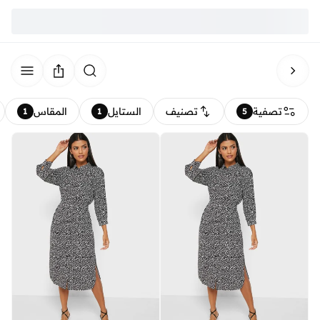
تصفية
تصنيف
الستايل
المقاس
1
1
5