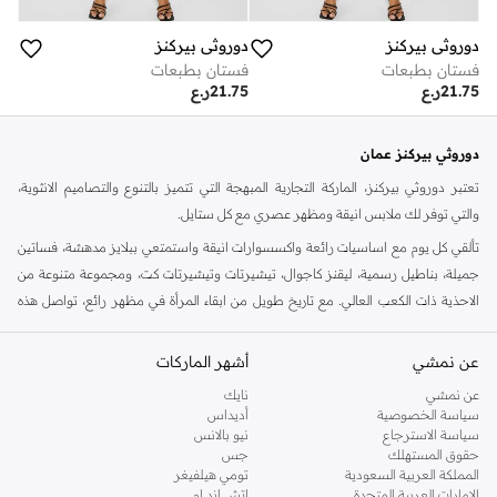
دوروثي بيركنز
دوروثي بيركنز
فستان بطبعات
فستان بطبعات
21.75
ر.ع
21.75
ر.ع
دوروثي بيركنز عمان
تعتبر دوروثي بيركنز، الماركة التجارية المبهجة التي تتميز بالتنوع والتصاميم الانثوية،
والتي توفر لك ملابس انيقة ومظهر عصري مع كل ستايل.
تألقي كل يوم مع اساسيات رائعة واكسسوارات انيقة واستمتعي ببلايز مدهشة، فساتين
جميلة، بناطيل رسمية، ليقنز كاجوال، تيشيرتات وتيشيرتات كت، ومجموعة متنوعة من
الاحذية ذات الكعب العالي. مع تاريخ طويل من ابقاء المرأة في مظهر رائع، تواصل هذه
الماركة في المملكة المتحدة الحفاظ على سمعتها للستايل والاناقة، سنة بعد سنة. سواء
كنت تقومين بتجديد خزانة ملابسك الملائمة للعمل، البحث عن فستان مثالي للحفلات او
عن نمشي
أشهر الماركات
تفضلين ملابس مريحة في عطلة نهاية الاسبوع، فمن المؤكد انك ستجدين ما تحتاجين
عن نمشي
نايك
اليه.
سياسة الخصوصية
أديداس
سياسة الاسترجاع
نيو بالانس
تسوقي دوروثي بيركنز اون لاين مسقط
حقوق المستهلك
جس
تسوقي دوروثي بيركنز اون لاين من نمشي واستمتعي باكثر من الف ستايل من مجموعة
المملكة العربية السعودية
تومي هيلفيغر
الإمارات العربية المتحدة
اتش اند ام