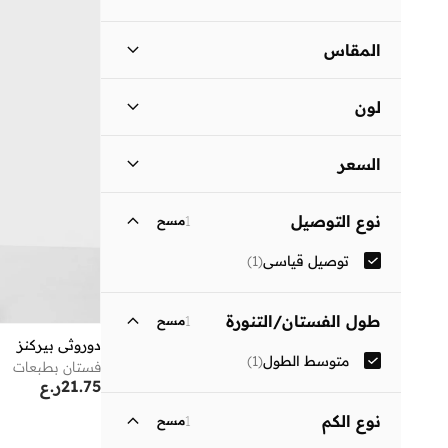
المقاس
مقاس الملابس
ستاندر
:
ALPHA
لون
)
1
(
S
أسود
(
1
)
)
1
(
M
السعر
السعر الأقل
السعر الأعلى
نوع التوصيل
1
مسح
ر.ع
ر.ع
توصيل قياسي
(
1
)
انطلق
طول الفستان/التنورة
1
مسح
دوروثي بيركنز
متوسط الطول
(
1
)
فستان بطبعات
21.75
ر.ع
نوع الكم
1
مسح