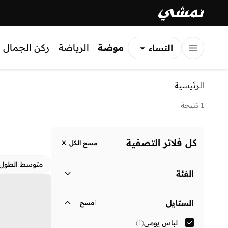
موضة
الرياضة
ركن الجمال
النساء
الرجال
الرئيسية
الأطفال
1 نتيجة
كل فلاتر التصفية
مسح الكل
متوسط الطول
الفئة
نساء
)
1
(
الستايل
1
مسح
لباس يومي
(
1
)