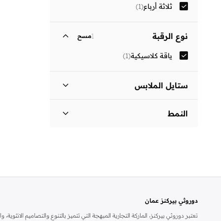
ثلاثة أرباع
(
1
)
نوع الرقبة
1
مسح
ياقة كلاسيكية
(
1
)
ستايل الملابس
فستان بتصميم قميص
(
1
)
النمط
مزين بطبعة
(
1
)
دوروثي بيركنز عمان
تعتبر دوروثي بيركنز، الماركة التجارية المبهجة التي تتميز بالتنوع والتصاميم الانثو