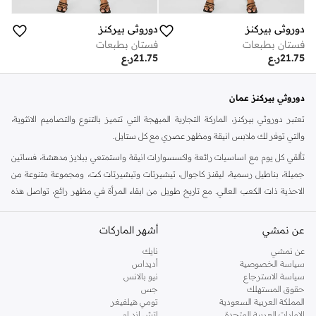
دوروثي بيركنز
دوروثي بيركنز
فستان بطبعات
فستان بطبعات
21.75
ر.ع
21.75
ر.ع
دوروثي بيركنز عمان
تعتبر دوروثي بيركنز، الماركة التجارية المبهجة التي تتميز بالتنوع والتصاميم الانثوية،
والتي توفر لك ملابس انيقة ومظهر عصري مع كل ستايل.
تألقي كل يوم مع اساسيات رائعة واكسسوارات انيقة واستمتعي ببلايز مدهشة، فساتين
جميلة، بناطيل رسمية، ليقنز كاجوال، تيشيرتات وتيشيرتات كت، ومجموعة متنوعة من
الاحذية ذات الكعب العالي. مع تاريخ طويل من ابقاء المرأة في مظهر رائع، تواصل هذه
الماركة في المملكة المتحدة الحفاظ على سمعتها للستايل والاناقة، سنة بعد سنة. سواء
كنت تقومين بتجديد خزانة ملابسك الملائمة للعمل، البحث عن فستان مثالي للحفلات او
عن نمشي
أشهر الماركات
تفضلين ملابس مريحة في عطلة نهاية الاسبوع، فمن المؤكد انك ستجدين ما تحتاجين
عن نمشي
نايك
اليه.
سياسة الخصوصية
أديداس
سياسة الاسترجاع
نيو بالانس
تسوقي دوروثي بيركنز اون لاين مسقط
حقوق المستهلك
جس
تسوقي دوروثي بيركنز اون لاين من نمشي واستمتعي باكثر من الف ستايل من مجموعة
المملكة العربية السعودية
تومي هيلفيغر
الإمارات العربية المتحدة
اتش اند ام