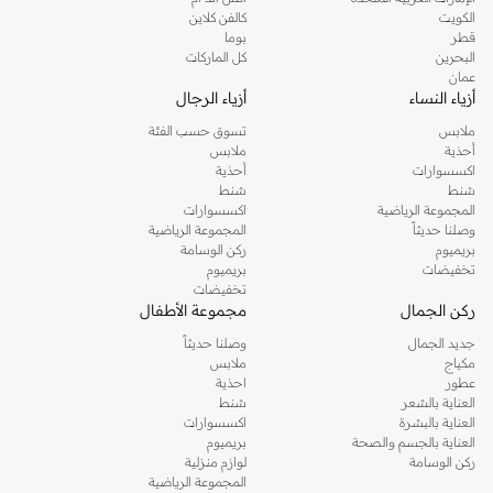
دوروثي بيركنز الشهيرة. تصفحي المجموعة كاملة في متجر دوروثي بيركنز اون لاين او
الكويت
كالفن كلاين
استخدمي القائمة لتحديد تجربة تسوق دوروثي بيركنز اون لاين. خدمة التوصيل السريعة
قطر
بوما
والدعم الاستثنائي يضمن لك تجربة تسوق ممتعة دائما مع نمشي.
البحرين
كل الماركات
عمان
أزياء النساء
أزياء الرجال
ملابس
تسوق حسب الفئة
أحذية
ملابس
اكسسوارات
أحذية
شنط
شنط
المجموعة الرياضية
اكسسوارات
وصلنا حديثاً
المجموعة الرياضية
بريميوم
ركن الوسامة
تخفيضات
بريميوم
تخفيضات
ركن الجمال
مجموعة الأطفال
جديد الجمال
وصلنا حديثاً
مكياج
ملابس
عطور
احذية
العناية بالشعر
شنط
العناية بالبشرة
اكسسوارات
العناية بالجسم والصحة
بريميوم
ركن الوسامة
لوازم منزلية
المجموعة الرياضية