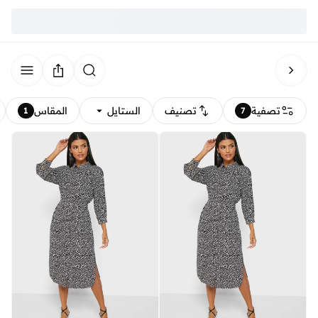
تصفية
تصنيف
الستايل
المقاس
1
7