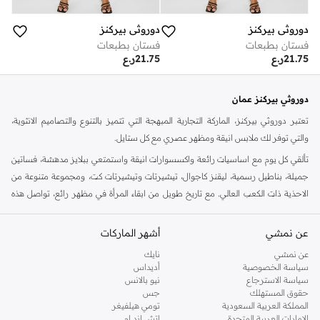
دوروثي بيركنز
دوروثي بيركنز
فستان بطبعات
فستان بطبعات
21.75
ر.ع
21.75
ر.ع
دوروثي بيركنز عمان
تعتبر دوروثي بيركنز، الماركة التجارية المبهجة التي تتميز بالتنوع والتصاميم الانثوية،
والتي توفر لك ملابس انيقة ومظهر عصري مع كل ستايل.
تألقي كل يوم مع اساسيات رائعة واكسسوارات انيقة واستمتعي ببلايز مدهشة، فساتين
جميلة، بناطيل رسمية، ليقنز كاجوال، تيشيرتات وتيشيرتات كت، ومجموعة متنوعة من
الاحذية ذات الكعب العالي. مع تاريخ طويل من ابقاء المرأة في مظهر رائع، تواصل هذه
الماركة في المملكة المتحدة الحفاظ على سمعتها للستايل والاناقة، سنة بعد سنة. سواء
كنت تقومين بتجديد خزانة ملابسك الملائمة للعمل، البحث عن فستان مثالي للحفلات او
عن نمشي
أشهر الماركات
تفضلين ملابس مريحة في عطلة نهاية الاسبوع، فمن المؤكد انك ستجدين ما تحتاجين
عن نمشي
نايك
اليه.
سياسة الخصوصية
أديداس
سياسة الاسترجاع
نيو بالانس
تسوقي دوروثي بيركنز اون لاين مسقط
حقوق المستهلك
جس
تسوقي دوروثي بيركنز اون لاين من نمشي واستمتعي باكثر من الف ستايل من مجموعة
المملكة العربية السعودية
تومي هيلفيغر
الإمارات العربية المتحدة
اتش اند ام