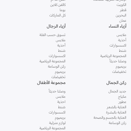
دوروثي بيركنز الشهيرة. تصفحي المجموعة كاملة في متجر دوروثي بيركنز اون لاين او
الكويت
كالفن كلاين
استخدمي القائمة لتحديد تجربة تسوق دوروثي بيركنز اون لاين. خدمة التوصيل السريعة
قطر
بوما
والدعم الاستثنائي يضمن لك تجربة تسوق ممتعة دائما مع نمشي.
البحرين
كل الماركات
عمان
أزياء النساء
أزياء الرجال
ملابس
تسوق حسب الفئة
أحذية
ملابس
اكسسوارات
أحذية
شنط
شنط
المجموعة الرياضية
اكسسوارات
وصلنا حديثاً
المجموعة الرياضية
بريميوم
ركن الوسامة
تخفيضات
بريميوم
تخفيضات
ركن الجمال
مجموعة الأطفال
جديد الجمال
وصلنا حديثاً
مكياج
ملابس
عطور
احذية
العناية بالشعر
شنط
العناية بالبشرة
اكسسوارات
العناية بالجسم والصحة
بريميوم
ركن الوسامة
لوازم منزلية
المجموعة الرياضية