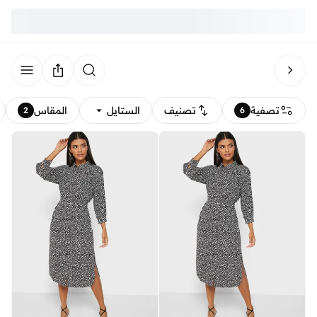
تصفية
تصنيف
الستايل
المقاس
2
6