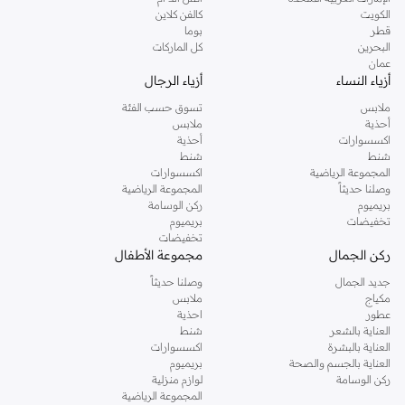
دوروثي بيركنز الشهيرة. تصفحي المجموعة كاملة في متجر دوروثي بيركنز اون لاين او
الكويت
كالفن كلاين
استخدمي القائمة لتحديد تجربة تسوق دوروثي بيركنز اون لاين. خدمة التوصيل السريعة
قطر
بوما
والدعم الاستثنائي يضمن لك تجربة تسوق ممتعة دائما مع نمشي.
البحرين
كل الماركات
عمان
أزياء النساء
أزياء الرجال
ملابس
تسوق حسب الفئة
أحذية
ملابس
اكسسوارات
أحذية
شنط
شنط
المجموعة الرياضية
اكسسوارات
وصلنا حديثاً
المجموعة الرياضية
بريميوم
ركن الوسامة
تخفيضات
بريميوم
تخفيضات
ركن الجمال
مجموعة الأطفال
جديد الجمال
وصلنا حديثاً
مكياج
ملابس
عطور
احذية
العناية بالشعر
شنط
العناية بالبشرة
اكسسوارات
العناية بالجسم والصحة
بريميوم
ركن الوسامة
لوازم منزلية
المجموعة الرياضية