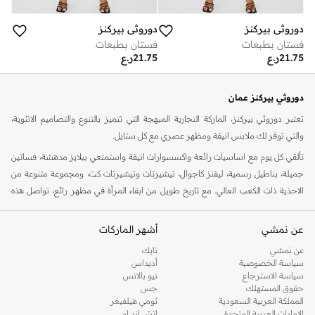
دوروثي بيركنز
دوروثي بيركنز
فستان بطبعات
فستان بطبعات
21.75
ر.ع
21.75
ر.ع
دوروثي بيركنز عمان
تعتبر دوروثي بيركنز، الماركة التجارية المبهجة التي تتميز بالتنوع والتصاميم الانثوية،
والتي توفر لك ملابس انيقة ومظهر عصري مع كل ستايل.
تألقي كل يوم مع اساسيات رائعة واكسسوارات انيقة واستمتعي ببلايز مدهشة، فساتين
جميلة، بناطيل رسمية، ليقنز كاجوال، تيشيرتات وتيشيرتات كت، ومجموعة متنوعة من
الاحذية ذات الكعب العالي. مع تاريخ طويل من ابقاء المرأة في مظهر رائع، تواصل هذه
الماركة في المملكة المتحدة الحفاظ على سمعتها للستايل والاناقة، سنة بعد سنة. سواء
كنت تقومين بتجديد خزانة ملابسك الملائمة للعمل، البحث عن فستان مثالي للحفلات او
عن نمشي
أشهر الماركات
تفضلين ملابس مريحة في عطلة نهاية الاسبوع، فمن المؤكد انك ستجدين ما تحتاجين
عن نمشي
نايك
اليه.
سياسة الخصوصية
أديداس
سياسة الاسترجاع
نيو بالانس
تسوقي دوروثي بيركنز اون لاين مسقط
حقوق المستهلك
جس
تسوقي دوروثي بيركنز اون لاين من نمشي واستمتعي باكثر من الف ستايل من مجموعة
المملكة العربية السعودية
تومي هيلفيغر
الإمارات العربية المتحدة
اتش اند ام