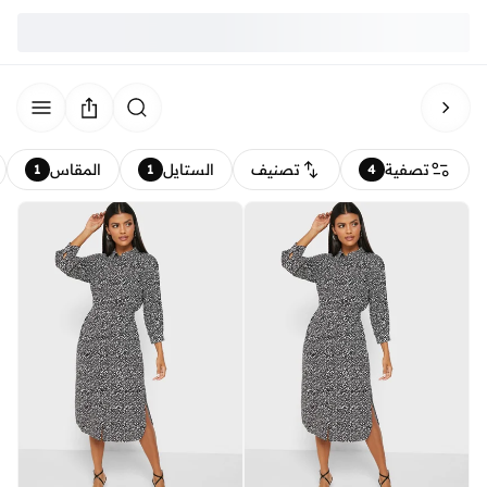
تصفية
تصنيف
الستايل
المقاس
1
1
4