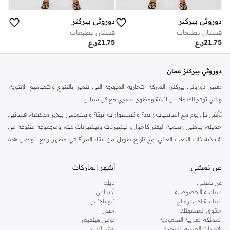
دوروثي بيركنز
دوروثي بيركنز
فستان بطبعات
فستان بطبعات
21.75
ر.ع
21.75
ر.ع
دوروثي بيركنز عمان
تعتبر دوروثي بيركنز، الماركة التجارية المبهجة التي تتميز بالتنوع والتصاميم الانثوية،
والتي توفر لك ملابس انيقة ومظهر عصري مع كل ستايل.
تألقي كل يوم مع اساسيات رائعة واكسسوارات انيقة واستمتعي ببلايز مدهشة، فساتين
جميلة، بناطيل رسمية، ليقنز كاجوال، تيشيرتات وتيشيرتات كت، ومجموعة متنوعة من
الاحذية ذات الكعب العالي. مع تاريخ طويل من ابقاء المرأة في مظهر رائع، تواصل هذه
الماركة في المملكة المتحدة الحفاظ على سمعتها للستايل والاناقة، سنة بعد سنة. سواء
كنت تقومين بتجديد خزانة ملابسك الملائمة للعمل، البحث عن فستان مثالي للحفلات او
عن نمشي
أشهر الماركات
تفضلين ملابس مريحة في عطلة نهاية الاسبوع، فمن المؤكد انك ستجدين ما تحتاجين
عن نمشي
نايك
اليه.
سياسة الخصوصية
أديداس
سياسة الاسترجاع
نيو بالانس
تسوقي دوروثي بيركنز اون لاين مسقط
حقوق المستهلك
جس
تسوقي دوروثي بيركنز اون لاين من نمشي واستمتعي باكثر من الف ستايل من مجموعة
المملكة العربية السعودية
تومي هيلفيغر
الإمارات العربية المتحدة
اتش اند ام