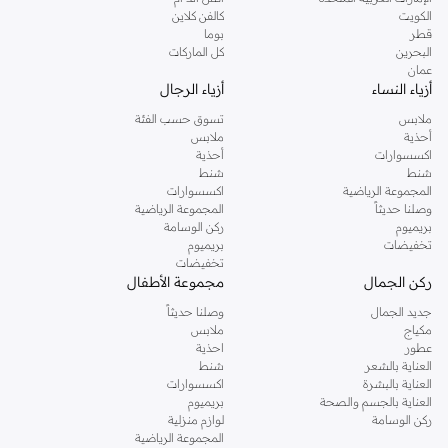
دوروثي بيركنز الشهيرة. تصفحي المجموعة كاملة في متجر دوروثي بيركنز اون لاين او
الكويت
كالفن كلاين
استخدمي القائمة لتحديد تجربة تسوق دوروثي بيركنز اون لاين. خدمة التوصيل السريعة
قطر
بوما
والدعم الاستثنائي يضمن لك تجربة تسوق ممتعة دائما مع نمشي.
البحرين
كل الماركات
عمان
أزياء النساء
أزياء الرجال
ملابس
تسوق حسب الفئة
أحذية
ملابس
اكسسوارات
أحذية
شنط
شنط
المجموعة الرياضية
اكسسوارات
وصلنا حديثاً
المجموعة الرياضية
بريميوم
ركن الوسامة
تخفيضات
بريميوم
تخفيضات
ركن الجمال
مجموعة الأطفال
جديد الجمال
وصلنا حديثاً
مكياج
ملابس
عطور
احذية
العناية بالشعر
شنط
العناية بالبشرة
اكسسوارات
العناية بالجسم والصحة
بريميوم
ركن الوسامة
لوازم منزلية
المجموعة الرياضية