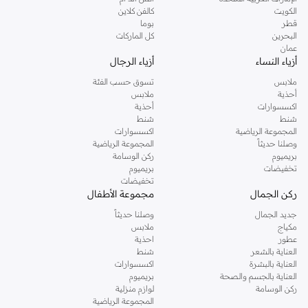
دوروثي بيركنز الشهيرة. تصفحي المجموعة كاملة في متجر دوروثي بيركنز اون لاين او
الكويت
كالفن كلاين
استخدمي القائمة لتحديد تجربة تسوق دوروثي بيركنز اون لاين. خدمة التوصيل السريعة
قطر
بوما
والدعم الاستثنائي يضمن لك تجربة تسوق ممتعة دائما مع نمشي.
البحرين
كل الماركات
عمان
أزياء النساء
أزياء الرجال
ملابس
تسوق حسب الفئة
أحذية
ملابس
اكسسوارات
أحذية
شنط
شنط
المجموعة الرياضية
اكسسوارات
وصلنا حديثاً
المجموعة الرياضية
بريميوم
ركن الوسامة
تخفيضات
بريميوم
تخفيضات
ركن الجمال
مجموعة الأطفال
جديد الجمال
وصلنا حديثاً
مكياج
ملابس
عطور
احذية
العناية بالشعر
شنط
العناية بالبشرة
اكسسوارات
العناية بالجسم والصحة
بريميوم
ركن الوسامة
لوازم منزلية
المجموعة الرياضية