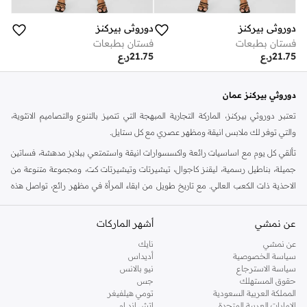
دوروثي بيركنز
دوروثي بيركنز
فستان بطبعات
فستان بطبعات
21.75
ر.ع
21.75
ر.ع
دوروثي بيركنز عمان
تعتبر دوروثي بيركنز، الماركة التجارية المبهجة التي تتميز بالتنوع والتصاميم الانثوية،
والتي توفر لك ملابس انيقة ومظهر عصري مع كل ستايل.
تألقي كل يوم مع اساسيات رائعة واكسسوارات انيقة واستمتعي ببلايز مدهشة، فساتين
جميلة، بناطيل رسمية، ليقنز كاجوال، تيشيرتات وتيشيرتات كت، ومجموعة متنوعة من
الاحذية ذات الكعب العالي. مع تاريخ طويل من ابقاء المرأة في مظهر رائع، تواصل هذه
الماركة في المملكة المتحدة الحفاظ على سمعتها للستايل والاناقة، سنة بعد سنة. سواء
كنت تقومين بتجديد خزانة ملابسك الملائمة للعمل، البحث عن فستان مثالي للحفلات او
عن نمشي
أشهر الماركات
تفضلين ملابس مريحة في عطلة نهاية الاسبوع، فمن المؤكد انك ستجدين ما تحتاجين
عن نمشي
نايك
اليه.
سياسة الخصوصية
أديداس
سياسة الاسترجاع
نيو بالانس
تسوقي دوروثي بيركنز اون لاين مسقط
حقوق المستهلك
جس
تسوقي دوروثي بيركنز اون لاين من نمشي واستمتعي باكثر من الف ستايل من مجموعة
المملكة العربية السعودية
تومي هيلفيغر
الإمارات العربية المتحدة
اتش اند ام