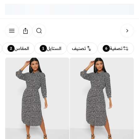
تصفية
تصنيف
الستايل
المقاس
2
1
6