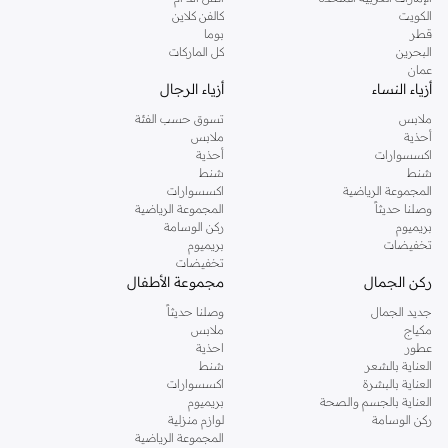
دوروثي بيركنز الشهيرة. تصفحي المجموعة كاملة في متجر دوروثي بيركنز اون لاين او
الكويت
كالفن كلاين
استخدمي القائمة لتحديد تجربة تسوق دوروثي بيركنز اون لاين. خدمة التوصيل السريعة
قطر
بوما
والدعم الاستثنائي يضمن لك تجربة تسوق ممتعة دائما مع نمشي.
البحرين
كل الماركات
عمان
أزياء النساء
أزياء الرجال
ملابس
تسوق حسب الفئة
أحذية
ملابس
اكسسوارات
أحذية
شنط
شنط
المجموعة الرياضية
اكسسوارات
وصلنا حديثاً
المجموعة الرياضية
بريميوم
ركن الوسامة
تخفيضات
بريميوم
تخفيضات
ركن الجمال
مجموعة الأطفال
جديد الجمال
وصلنا حديثاً
مكياج
ملابس
عطور
احذية
العناية بالشعر
شنط
العناية بالبشرة
اكسسوارات
العناية بالجسم والصحة
بريميوم
ركن الوسامة
لوازم منزلية
المجموعة الرياضية