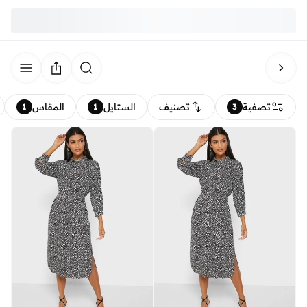
تصفية
تصنيف
الستايل
المقاس
1
1
3