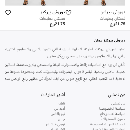
دوروثي بيركنز
دوروثي بيركنز
فستان بطبعات
فستان بطبعات
21.75
ر.ع
21.75
ر.ع
دوروثي بيركنز عمان
تعتبر دوروثي بيركنز، الماركة التجارية المبهجة التي تتميز بالتنوع والتصاميم الانثوية،
والتي توفر لك ملابس انيقة ومظهر عصري مع كل ستايل.
تألقي كل يوم مع اساسيات رائعة واكسسوارات انيقة واستمتعي ببلايز مدهشة، فساتين
جميلة، بناطيل رسمية، ليقنز كاجوال، تيشيرتات وتيشيرتات كت، ومجموعة متنوعة من
الاحذية ذات الكعب العالي. مع تاريخ طويل من ابقاء المرأة في مظهر رائع، تواصل هذه
الماركة في المملكة المتحدة الحفاظ على سمعتها للستايل والاناقة، سنة بعد سنة. سواء
كنت تقومين بتجديد خزانة ملابسك الملائمة للعمل، البحث عن فستان مثالي للحفلات او
عن نمشي
أشهر الماركات
تفضلين ملابس مريحة في عطلة نهاية الاسبوع، فمن المؤكد انك ستجدين ما تحتاجين
عن نمشي
نايك
اليه.
سياسة الخصوصية
أديداس
سياسة الاسترجاع
نيو بالانس
تسوقي دوروثي بيركنز اون لاين مسقط
حقوق المستهلك
جس
تسوقي دوروثي بيركنز اون لاين من نمشي واستمتعي باكثر من الف ستايل من مجموعة
المملكة العربية السعودية
تومي هيلفيغر
الإمارات العربية المتحدة
اتش اند ام