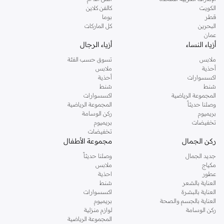
دوروثي بيركنز الشهيرة. تصفحي المجموعة كاملة في متجر دوروثي بيركنز اون لاين او
الكويت
كالفن كلاين
استخدمي القائمة لتحديد تجربة تسوق دوروثي بيركنز اون لاين. خدمة التوصيل السريعة
قطر
بوما
والدعم الاستثنائي يضمن لك تجربة تسوق ممتعة دائما مع نمشي.
البحرين
كل الماركات
عمان
أزياء النساء
أزياء الرجال
ملابس
تسوق حسب الفئة
أحذية
ملابس
اكسسوارات
أحذية
شنط
شنط
المجموعة الرياضية
اكسسوارات
وصلنا حديثاً
المجموعة الرياضية
بريميوم
ركن الوسامة
تخفيضات
بريميوم
تخفيضات
ركن الجمال
مجموعة الأطفال
جديد الجمال
وصلنا حديثاً
مكياج
ملابس
عطور
احذية
العناية بالشعر
شنط
العناية بالبشرة
اكسسوارات
العناية بالجسم والصحة
بريميوم
ركن الوسامة
لوازم منزلية
المجموعة الرياضية