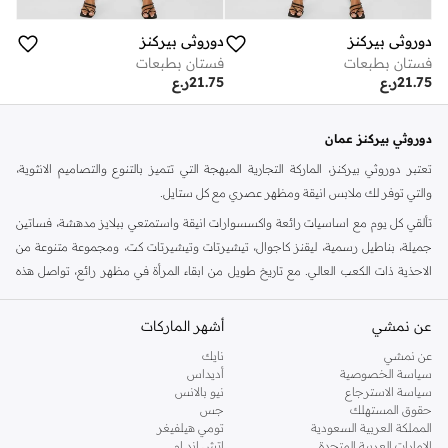
دوروثي بيركنز
دوروثي بيركنز
فستان بطبعات
فستان بطبعات
21.75
ر.ع
21.75
ر.ع
دوروثي بيركنز عمان
تعتبر دوروثي بيركنز، الماركة التجارية المبهجة التي تتميز بالتنوع والتصاميم الانثوية،
والتي توفر لك ملابس انيقة ومظهر عصري مع كل ستايل.
تألقي كل يوم مع اساسيات رائعة واكسسوارات انيقة واستمتعي ببلايز مدهشة، فساتين
جميلة، بناطيل رسمية، ليقنز كاجوال، تيشيرتات وتيشيرتات كت، ومجموعة متنوعة من
الاحذية ذات الكعب العالي. مع تاريخ طويل من ابقاء المرأة في مظهر رائع، تواصل هذه
الماركة في المملكة المتحدة الحفاظ على سمعتها للستايل والاناقة، سنة بعد سنة. سواء
كنت تقومين بتجديد خزانة ملابسك الملائمة للعمل، البحث عن فستان مثالي للحفلات او
عن نمشي
أشهر الماركات
تفضلين ملابس مريحة في عطلة نهاية الاسبوع، فمن المؤكد انك ستجدين ما تحتاجين
عن نمشي
نايك
اليه.
سياسة الخصوصية
أديداس
سياسة الاسترجاع
نيو بالانس
تسوقي دوروثي بيركنز اون لاين مسقط
حقوق المستهلك
جس
تسوقي دوروثي بيركنز اون لاين من نمشي واستمتعي باكثر من الف ستايل من مجموعة
المملكة العربية السعودية
تومي هيلفيغر
الإمارات العربية المتحدة
اتش اند ام