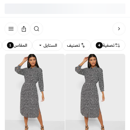
تصفية
تصنيف
الستايل
المقاس
1
4