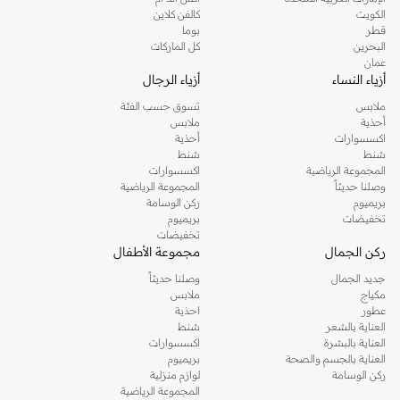
دوروثي بيركنز الشهيرة. تصفحي المجموعة كاملة في متجر دوروثي بيركنز اون لاين او
الكويت
كالفن كلاين
استخدمي القائمة لتحديد تجربة تسوق دوروثي بيركنز اون لاين. خدمة التوصيل السريعة
قطر
بوما
والدعم الاستثنائي يضمن لك تجربة تسوق ممتعة دائما مع نمشي.
البحرين
كل الماركات
عمان
أزياء النساء
أزياء الرجال
ملابس
تسوق حسب الفئة
أحذية
ملابس
اكسسوارات
أحذية
شنط
شنط
المجموعة الرياضية
اكسسوارات
وصلنا حديثاً
المجموعة الرياضية
بريميوم
ركن الوسامة
تخفيضات
بريميوم
تخفيضات
ركن الجمال
مجموعة الأطفال
جديد الجمال
وصلنا حديثاً
مكياج
ملابس
عطور
احذية
العناية بالشعر
شنط
العناية بالبشرة
اكسسوارات
العناية بالجسم والصحة
بريميوم
ركن الوسامة
لوازم منزلية
المجموعة الرياضية