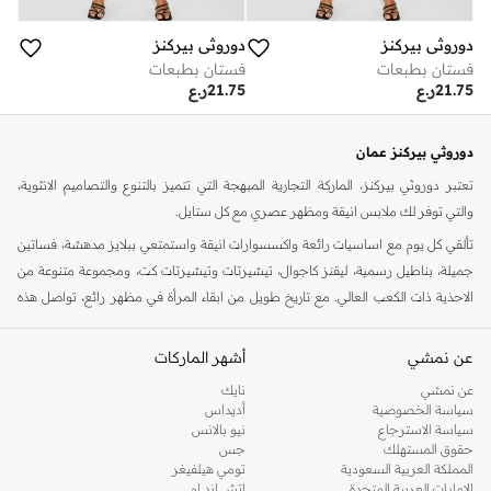
دوروثي بيركنز
دوروثي بيركنز
فستان بطبعات
فستان بطبعات
21.75
ر.ع
21.75
ر.ع
دوروثي بيركنز عمان
تعتبر دوروثي بيركنز، الماركة التجارية المبهجة التي تتميز بالتنوع والتصاميم الانثوية،
والتي توفر لك ملابس انيقة ومظهر عصري مع كل ستايل.
تألقي كل يوم مع اساسيات رائعة واكسسوارات انيقة واستمتعي ببلايز مدهشة، فساتين
جميلة، بناطيل رسمية، ليقنز كاجوال، تيشيرتات وتيشيرتات كت، ومجموعة متنوعة من
الاحذية ذات الكعب العالي. مع تاريخ طويل من ابقاء المرأة في مظهر رائع، تواصل هذه
الماركة في المملكة المتحدة الحفاظ على سمعتها للستايل والاناقة، سنة بعد سنة. سواء
كنت تقومين بتجديد خزانة ملابسك الملائمة للعمل، البحث عن فستان مثالي للحفلات او
عن نمشي
أشهر الماركات
تفضلين ملابس مريحة في عطلة نهاية الاسبوع، فمن المؤكد انك ستجدين ما تحتاجين
عن نمشي
نايك
اليه.
سياسة الخصوصية
أديداس
سياسة الاسترجاع
نيو بالانس
تسوقي دوروثي بيركنز اون لاين مسقط
حقوق المستهلك
جس
تسوقي دوروثي بيركنز اون لاين من نمشي واستمتعي باكثر من الف ستايل من مجموعة
المملكة العربية السعودية
تومي هيلفيغر
الإمارات العربية المتحدة
اتش اند ام