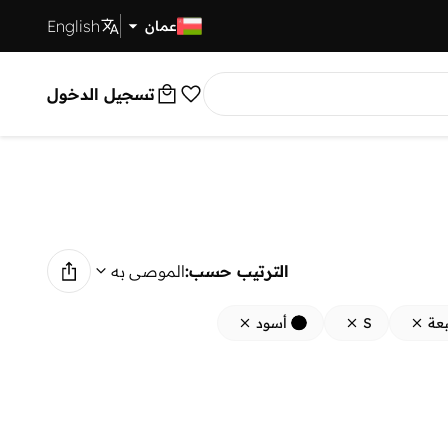
English
توصيل سريع
عمان
تسجيل الدخول
الترتيب حسب:
الموصى به
عة
S
أسود