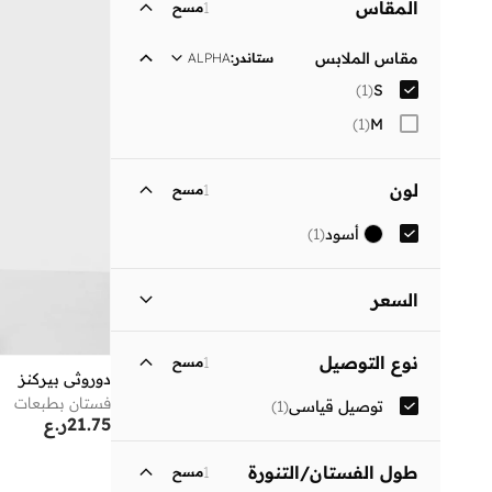
المقاس
1
مسح
مقاس الملابس
ستاندر
:
ALPHA
)
1
(
S
)
1
(
M
لون
1
مسح
أسود
(
1
)
السعر
السعر الأقل
السعر الأعلى
نوع التوصيل
1
مسح
ر.ع
ر.ع
دوروثي بيركنز
فستان بطبعات
توصيل قياسي
(
1
)
انطلق
21.75
ر.ع
طول الفستان/التنورة
1
مسح