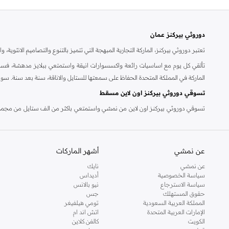
دوروثي بيركنز عمان
تعتبر دوروثي بيركنز، الماركة التجارية المبهجة التي تتميز بالتنوع والتصاميم الانثو
تألقي كل يوم مع اساسيات رائعة واكسسوارات انيقة واستمتعي ببلايز مدهشة، فسات
الماركة في المملكة المتحدة الحفاظ على سمعتها للستايل والاناقة، سنة بعد سنة. سو
تسوقي دوروثي بيركنز اون لاين مسقط
تسوقي دوروثي بيركنز اون لاين من نمشي واستمتعي باكثر من الف ستايل من مجموعة 
والدعم الاستثنائي يضمن لك تجربة تسوق ممتعة دائما مع نمشي.
عن نمشي
أشهر الماركات
عن نمشي
نايك
سياسة الخصوصية
أديداس
سياسة الاسترجاع
نيو بالانس
حقوق المستهلك
جس
المملكة العربية السعودية
تومي هيلفيغر
الإمارات العربية المتحدة
اتش اند ام
الكويت
كالفن كلاين