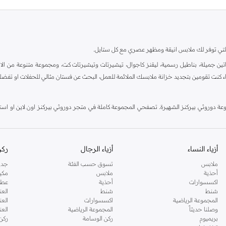
ية، والتي توفر لك ملابس انيقة ومظهر عصري مع كل ستايل.
ين جميلة، بناطيل رسمية، ليقنز كاجوال، تيشيرتات وتيشيرتات كت، ومجموعة متنوعة من الاحذي
اء كنت تقومين بتجديد خزانة ملابسك الملائمة للعمل، البحث عن فستان مثالي للحفلات او تفضل
دوروثي بيركنز الشهيرة. تصفحي المجموعة كاملة في متجر دوروثي بيركنز اون لاين او استخد
أزياء النساء
أزياء الرجال
ركن
ملابس
تسوق حسب الفئة
جدي
أحذية
ملابس
مكي
اكسسوارات
أحذية
عطو
شنط
شنط
العن
المجموعة الرياضية
اكسسوارات
العن
وصلنا حديثاً
المجموعة الرياضية
الع
بريميوم
ركن الوسامة
ركن