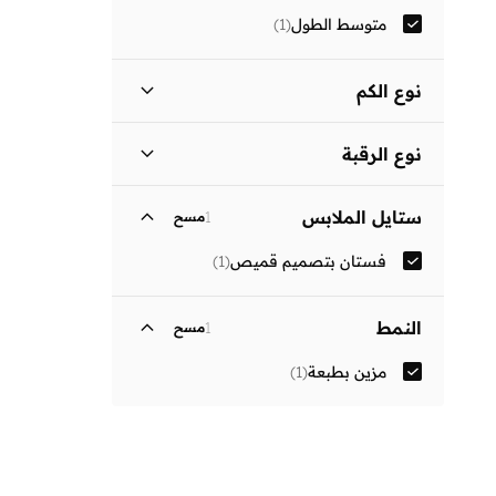
متوسط الطول
(
1
)
نوع الكم
ثلاثة أرباع
(
1
)
نوع الرقبة
ياقة كلاسيكية
(
1
)
ستايل الملابس
1
مسح
فستان بتصميم قميص
(
1
)
النمط
1
مسح
مزين بطبعة
(
1
)