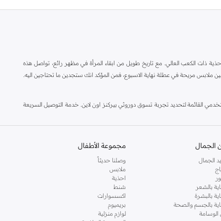
ة ذات الكعب العالي. مع تاريخ طويل من ابقاء المرأة في مظهر رائع، تواصل هذه
ين ملابس مريحة في عطلة نهاية الاسبوع، فمن المؤكد انك ستجدين ما تحتاجين اليه.
مي القائمة لتحديد تجربة تسوق دوروثي بيركنز اون لاين. خدمة التوصيل السريعة
 الجمال
مجموعة الأطفال
د الجمال
وصلنا حديثاً
اج
ملابس
ر
احذية
اية بالشعر
شنط
اية بالبشرة
اكسسوارات
ناية بالجسم والصحة
بريميوم
 الوسامة
لوازم منزلية