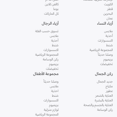
دوروثي بيركنز الشهيرة. تصفحي المجموعة كاملة في متجر دوروثي بيركنز اون لاين او
الكويت
كالفن كلاين
استخدمي القائمة لتحديد تجربة تسوق دوروثي بيركنز اون لاين. خدمة التوصيل السريعة
قطر
بوما
والدعم الاستثنائي يضمن لك تجربة تسوق ممتعة دائما مع نمشي.
البحرين
كل الماركات
عمان
أزياء النساء
أزياء الرجال
ملابس
تسوق حسب الفئة
أحذية
ملابس
اكسسوارات
أحذية
شنط
شنط
المجموعة الرياضية
اكسسوارات
وصلنا حديثاً
المجموعة الرياضية
بريميوم
ركن الوسامة
تخفيضات
بريميوم
تخفيضات
ركن الجمال
مجموعة الأطفال
جديد الجمال
وصلنا حديثاً
مكياج
ملابس
عطور
احذية
العناية بالشعر
شنط
العناية بالبشرة
اكسسوارات
العناية بالجسم والصحة
بريميوم
ركن الوسامة
لوازم منزلية
المجموعة الرياضية