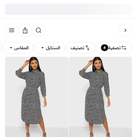
تصفية
تصنيف
الستايل
المقاس
4