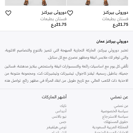
دوروثي بيركنز
دوروثي بيركنز
فستان بطبعات
فستان بطبعات
21.75
ر.ع
21.75
ر.ع
دوروثي بيركنز عمان
تعتبر دوروثي بيركنز، الماركة التجارية المبهجة التي تتميز بالتنوع والتصاميم الانثوية،
والتي توفر لك ملابس انيقة ومظهر عصري مع كل ستايل.
تألقي كل يوم مع اساسيات رائعة واكسسوارات انيقة واستمتعي ببلايز مدهشة، فساتين
جميلة، بناطيل رسمية، ليقنز كاجوال، تيشيرتات وتيشيرتات كت، ومجموعة متنوعة من
الاحذية ذات الكعب العالي. مع تاريخ طويل من ابقاء المرأة في مظهر رائع، تواصل هذه
الماركة في المملكة المتحدة الحفاظ على سمعتها للستايل والاناقة، سنة بعد سنة. سواء
كنت تقومين بتجديد خزانة ملابسك الملائمة للعمل، البحث عن فستان مثالي للحفلات او
عن نمشي
أشهر الماركات
تفضلين ملابس مريحة في عطلة نهاية الاسبوع، فمن المؤكد انك ستجدين ما تحتاجين
عن نمشي
نايك
اليه.
سياسة الخصوصية
أديداس
سياسة الاسترجاع
نيو بالانس
تسوقي دوروثي بيركنز اون لاين مسقط
حقوق المستهلك
جس
تسوقي دوروثي بيركنز اون لاين من نمشي واستمتعي باكثر من الف ستايل من مجموعة
المملكة العربية السعودية
تومي هيلفيغر
الإمارات العربية المتحدة
اتش اند ام