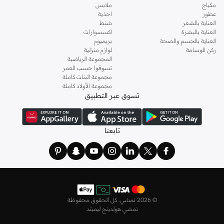
مكياج
ملابس
عطور
احذية
العناية بالشعر
شنط
العناية بالبشرة
اكسسوارات
العناية بالجسم والصحة
بريميوم
ركن الوسامة
لوازم منزلية
المجموعة الرياضية
تسوقوا حسب العمر
مجموعة البنات كاملة
مجموعة الأولاد كاملة
تسوق عبر التطبيق
تابعنا
©
2026 نمشي. كل الحقوق محفوظة
نمشي هولدينج ليميتد