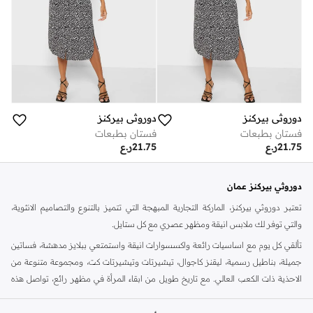
دوروثي بيركنز
دوروثي بيركنز
فستان بطبعات
فستان بطبعات
21.75
ر.ع
21.75
ر.ع
دوروثي بيركنز عمان
تعتبر دوروثي بيركنز، الماركة التجارية المبهجة التي تتميز بالتنوع والتصاميم الانثوية،
والتي توفر لك ملابس انيقة ومظهر عصري مع كل ستايل.
تألقي كل يوم مع اساسيات رائعة واكسسوارات انيقة واستمتعي ببلايز مدهشة، فساتين
جميلة، بناطيل رسمية، ليقنز كاجوال، تيشيرتات وتيشيرتات كت، ومجموعة متنوعة من
الاحذية ذات الكعب العالي. مع تاريخ طويل من ابقاء المرأة في مظهر رائع، تواصل هذه
الماركة في المملكة المتحدة الحفاظ على سمعتها للستايل والاناقة، سنة بعد سنة. سواء
كنت تقومين بتجديد خزانة ملابسك الملائمة للعمل، البحث عن فستان مثالي للحفلات او