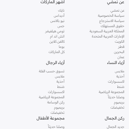
عن نمشي
أشهر الماركات
تفضلين ملابس مريحة في عطلة نهاية الاسبوع، فمن المؤكد انك ستجدين ما تحتاجين
عن نمشي
نايك
اليه.
سياسة الخصوصية
أديداس
سياسة الاسترجاع
نيو بالانس
تسوقي دوروثي بيركنز اون لاين مسقط
حقوق المستهلك
جس
تسوقي دوروثي بيركنز اون لاين من نمشي واستمتعي باكثر من الف ستايل من مجموعة
المملكة العربية السعودية
تومي هيلفيغر
الإمارات العربية المتحدة
اتش اند ام
دوروثي بيركنز الشهيرة. تصفحي المجموعة كاملة في متجر دوروثي بيركنز اون لاين او
الكويت
كالفن كلاين
استخدمي القائمة لتحديد تجربة تسوق دوروثي بيركنز اون لاين. خدمة التوصيل السريعة
قطر
بوما
والدعم الاستثنائي يضمن لك تجربة تسوق ممتعة دائما مع نمشي.
البحرين
كل الماركات
عمان
أزياء النساء
أزياء الرجال
ملابس
تسوق حسب الفئة
أحذية
ملابس
اكسسوارات
أحذية
شنط
شنط
المجموعة الرياضية
اكسسوارات
وصلنا حديثاً
المجموعة الرياضية
بريميوم
ركن الوسامة
تخفيضات
بريميوم
تخفيضات
ركن الجمال
مجموعة الأطفال
جديد الجمال
وصلنا حديثاً