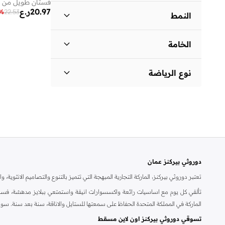
فستان طويل من ا
فيت أند فلير
(
1
)
20.97
ر.ع
%
22.53
النمط
فستان بتصميم قميص
(
1
)
سادة
(
3
)
سهل الارتداء
(
1
)
الخامة
مخطط
(
1
)
بوليستر
(
1
)
نوع الرياضة
أساسي
(
1
)
دوروثي بيركنز عمان
تعتبر دوروثي بيركنز، الماركة التجارية المبهجة التي تتميز بالتنوع والتصاميم الانثو
تألقي كل يوم مع اساسيات رائعة واكسسوارات انيقة واستمتعي ببلايز مدهشة، فسات
الماركة في المملكة المتحدة الحفاظ على سمعتها للستايل والاناقة، سنة بعد سنة. سو
تسوقي دوروثي بيركنز اون لاين مسقط