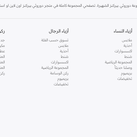
دوروثي بيركنز الشهيرة. تصفحي المجموعة كاملة في متجر دوروثي بيركنز اون لاين او استخد
أزياء النساء
أزياء الرجال
ركن
ملابس
تسوق حسب الفئة
جدي
أحذية
ملابس
مكي
اكسسوارات
أحذية
عطو
شنط
شنط
العن
المجموعة الرياضية
اكسسوارات
العن
وصلنا حديثاً
المجموعة الرياضية
الع
بريميوم
ركن الوسامة
ركن
تخفيضات
بريميوم
تخفيضات