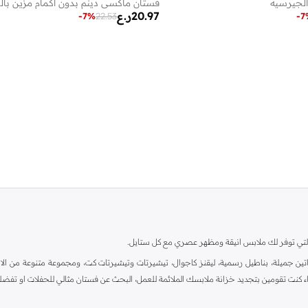
لجيرسيه
فستان ماكسي دينم بدون أكمام مزين بال
20.97
ر.ع
-
7
%
22.53
-
7
ية، والتي توفر لك ملابس انيقة ومظهر عصري مع كل ستايل.
ين جميلة، بناطيل رسمية، ليقنز كاجوال، تيشيرتات وتيشيرتات كت، ومجموعة متنوعة من الاحذي
اء كنت تقومين بتجديد خزانة ملابسك الملائمة للعمل، البحث عن فستان مثالي للحفلات او تفضل