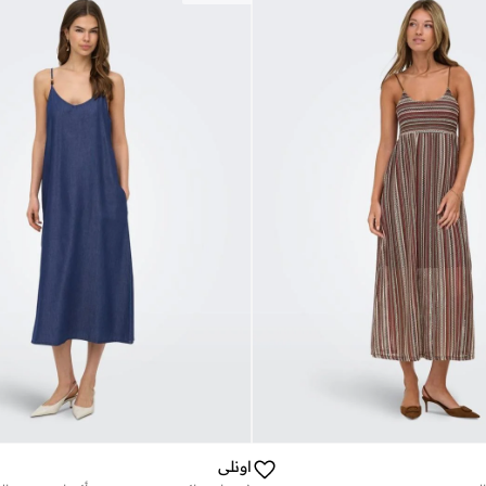
اونلي