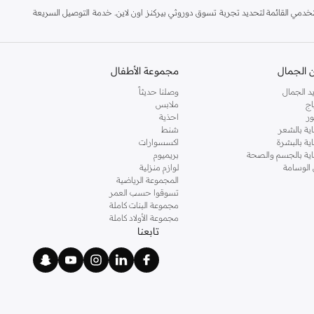
مي القائمة لتحديد تجربة تسوق دوروثي بيركنز اون لاين. خدمة التوصيل السريعة
 الجمال
مجموعة الأطفال
د الجمال
وصلنا حديثاً
اج
ملابس
ر
احذية
اية بالشعر
شنط
اية بالبشرة
اكسسوارات
ناية بالجسم والصحة
بريميوم
 الوسامة
لوازم منزلية
المجموعة الرياضية
تسوقوا حسب العمر
مجموعة البنات كاملة
مجموعة الأولاد كاملة
تابعنا