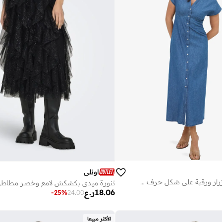
اونلي
فستان ماكسي بأزرار ورقبة على شكل حرف وأكمام قصيرة
تنورة ميدي بكشكش لامع وخصر مطاط
18.06
ر.ع
-
25
%
24.00
الأكثر مبيعا