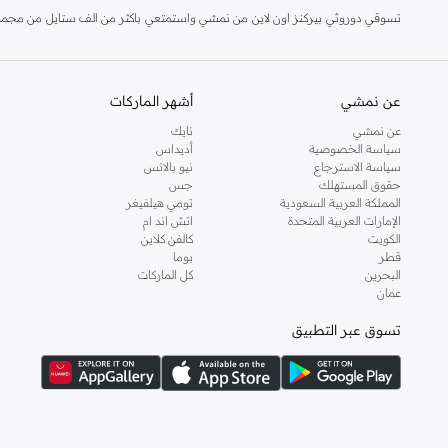
تسوقي دوروثي بيركنز اون لاين من نمشي واستمتعي باكثر من الف ستايل من مجموعة 
والدعم الاستثنائي يضمن لك تجربة تسوق ممتعة دائما مع نمشي.
عن نمشي
أشهر الماركات
عن نمشي
نايك
سياسة الخصوصية
أديداس
سياسة الاسترجاع
نيو بالانس
حقوق المستهلك
جس
المملكة العربية السعودية
تومي هيلفيغر
الإمارات العربية المتحدة
اتش اند ام
الكويت
كالفن كلاين
قطر
بوما
البحرين
كل الماركات
عمان
تسوق عبر التطبيق