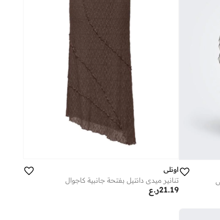
اونلي
تنانير ميدي دانتيل بفتحة جانبية كاجوال
ي
21.19
ر.ع