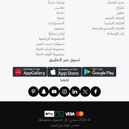
جديد الجمال
وصلنا حديثاً
مكياج
ملابس
عطور
احذية
العناية بالشعر
شنط
العناية بالبشرة
اكسسوارات
العناية بالجسم والصحة
بريميوم
ركن الوسامة
لوازم منزلية
المجموعة الرياضية
تسوقوا حسب العمر
مجموعة البنات كاملة
مجموعة الأولاد كاملة
تسوق عبر التطبيق
تابعنا
©
2026 نمشي. كل الحقوق محفوظة
نمشي هولدينج ليميتد