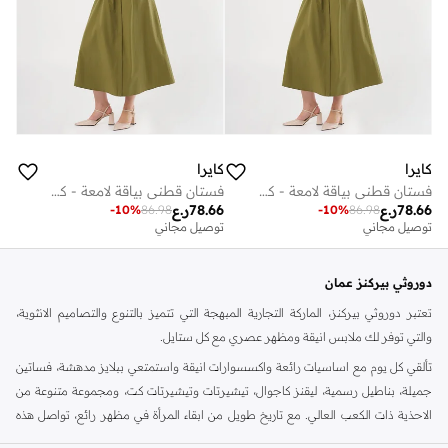
كايرا
كايرا
فستان قطني بياقة لامعة - كاكي
فستان قطني بياقة لامعة - كاكي
78.66
ر.ع
78.66
ر.ع
-
10
%
86.98
-
10
%
86.98
توصيل مجاني
توصيل مجاني
دوروثي بيركنز عمان
تعتبر دوروثي بيركنز، الماركة التجارية المبهجة التي تتميز بالتنوع والتصاميم الانثوية،
والتي توفر لك ملابس انيقة ومظهر عصري مع كل ستايل.
تألقي كل يوم مع اساسيات رائعة واكسسوارات انيقة واستمتعي ببلايز مدهشة، فساتين
جميلة، بناطيل رسمية، ليقنز كاجوال، تيشيرتات وتيشيرتات كت، ومجموعة متنوعة من
الاحذية ذات الكعب العالي. مع تاريخ طويل من ابقاء المرأة في مظهر رائع، تواصل هذه
الماركة في المملكة المتحدة الحفاظ على سمعتها للستايل والاناقة، سنة بعد سنة. سواء