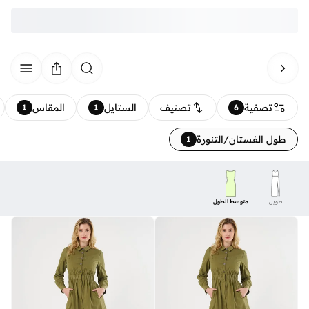
تصفية
تصنيف
الستايل
المقاس
1
1
6
طول الفستان/التنورة
1
طويل
متوسط الطول