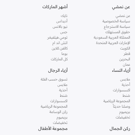
كنت تقومين بتجديد خزانة ملابسك الملائمة للعمل، البحث عن فستان مثالي للحفلات او
عن نمشي
أشهر الماركات
تفضلين ملابس مريحة في عطلة نهاية الاسبوع، فمن المؤكد انك ستجدين ما تحتاجين
عن نمشي
نايك
اليه.
سياسة الخصوصية
أديداس
سياسة الاسترجاع
نيو بالانس
تسوقي دوروثي بيركنز اون لاين مسقط
حقوق المستهلك
جس
تسوقي دوروثي بيركنز اون لاين من نمشي واستمتعي باكثر من الف ستايل من مجموعة
المملكة العربية السعودية
تومي هيلفيغر
الإمارات العربية المتحدة
اتش اند ام
دوروثي بيركنز الشهيرة. تصفحي المجموعة كاملة في متجر دوروثي بيركنز اون لاين او
الكويت
كالفن كلاين
استخدمي القائمة لتحديد تجربة تسوق دوروثي بيركنز اون لاين. خدمة التوصيل السريعة
قطر
بوما
والدعم الاستثنائي يضمن لك تجربة تسوق ممتعة دائما مع نمشي.
البحرين
كل الماركات
عمان
أزياء النساء
أزياء الرجال
ملابس
تسوق حسب الفئة
أحذية
ملابس
اكسسوارات
أحذية
شنط
شنط
المجموعة الرياضية
اكسسوارات
وصلنا حديثاً
المجموعة الرياضية
بريميوم
ركن الوسامة
تخفيضات
بريميوم
تخفيضات
ركن الجمال
مجموعة الأطفال