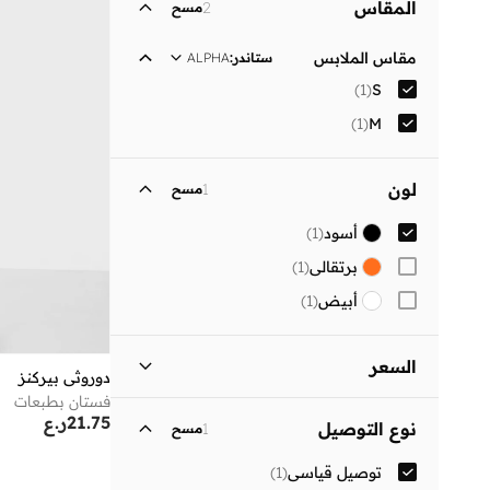
المقاس
2
مسح
مقاس الملابس
ستاندر
:
ALPHA
)
1
(
S
)
1
(
M
لون
1
مسح
أسود
(
1
)
برتقالي
(
1
)
أبيض
(
1
)
السعر
دوروثي بيركنز
فستان بطبعات
السعر الأقل
السعر الأعلى
21.75
ر.ع
نوع التوصيل
1
مسح
ر.ع
ر.ع
توصيل قياسي
(
1
)
انطلق