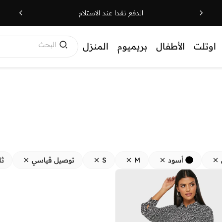
الدفع نقدا عند الاستلام
البحث
اوتلت
الأطفال
بريميوم
المنزل
أسود
M
S
توصيل قياسي
ثل