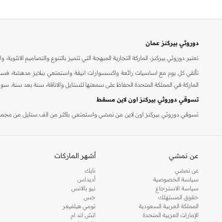
دوروثي بيركنز عمان
تعتبر دوروثي بيركنز، الماركة التجارية المبهجة التي تتميز بالتنوع والتصاميم الانثو
تألقي كل يوم مع اساسيات رائعة واكسسوارات انيقة واستمتعي ببلايز مدهشة، فسات
الماركة في المملكة المتحدة الحفاظ على سمعتها للستايل والاناقة، سنة بعد سنة. سو
تسوقي دوروثي بيركنز اون لاين مسقط
تسوقي دوروثي بيركنز اون لاين من نمشي واستمتعي باكثر من الف ستايل من مجموعة 
والدعم الاستثنائي يضمن لك تجربة تسوق ممتعة دائما مع نمشي.
عن نمشي
أشهر الماركات
عن نمشي
نايك
سياسة الخصوصية
أديداس
سياسة الاسترجاع
نيو بالانس
حقوق المستهلك
جس
المملكة العربية السعودية
تومي هيلفيغر
الإمارات العربية المتحدة
اتش اند ام