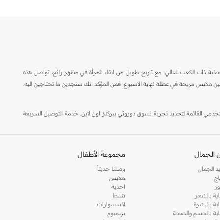
ة ذات الكعب العالي. مع تاريخ طويل من ابقاء المرأة في مظهر رائع، تواصل هذه
ين ملابس مريحة في عطلة نهاية الاسبوع، فمن المؤكد انك ستجدين ما تحتاجين اليه.
مي القائمة لتحديد تجربة تسوق دوروثي بيركنز اون لاين. خدمة التوصيل السريعة
 الجمال
مجموعة الأطفال
د الجمال
وصلنا حديثاً
اج
ملابس
ر
احذية
اية بالشعر
شنط
اية بالبشرة
اكسسوارات
ناية بالجسم والصحة
بريميوم