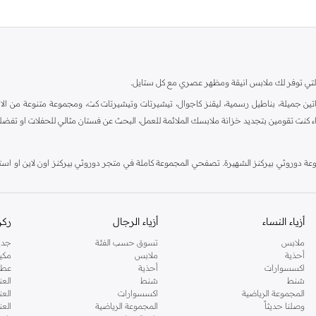
ية، والتي توفر لك ملابس انيقة ومظهر عصري مع كل ستايل.
ين جميلة، بناطيل رسمية، ليقنز كاجوال، تيشيرتات وتيشيرتات كت، ومجموعة متنوعة من الاحذي
اء كنت تقومين بتجديد خزانة ملابسك الملائمة للعمل، البحث عن فستان مثالي للحفلات او تفضل
دوروثي بيركنز الشهيرة. تصفحي المجموعة كاملة في متجر دوروثي بيركنز اون لاين او استخد
أزياء النساء
أزياء الرجال
ركن
ملابس
تسوق حسب الفئة
جدي
أحذية
ملابس
مكي
اكسسوارات
أحذية
عطو
شنط
شنط
العن
المجموعة الرياضية
اكسسوارات
العن
وصلنا حديثاً
المجموعة الرياضية
الع