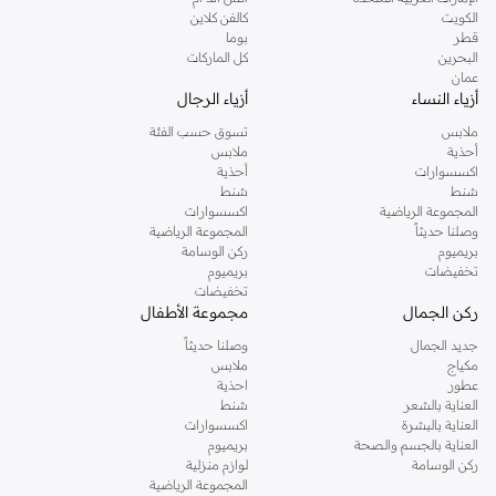
دوروثي بيركنز الشهيرة. تصفحي المجموعة كاملة في متجر دوروثي بيركنز اون لاين او
الكويت
كالفن كلاين
استخدمي القائمة لتحديد تجربة تسوق دوروثي بيركنز اون لاين. خدمة التوصيل السريعة
قطر
بوما
والدعم الاستثنائي يضمن لك تجربة تسوق ممتعة دائما مع نمشي.
البحرين
كل الماركات
عمان
أزياء النساء
أزياء الرجال
ملابس
تسوق حسب الفئة
أحذية
ملابس
اكسسوارات
أحذية
شنط
شنط
المجموعة الرياضية
اكسسوارات
وصلنا حديثاً
المجموعة الرياضية
بريميوم
ركن الوسامة
تخفيضات
بريميوم
تخفيضات
ركن الجمال
مجموعة الأطفال
جديد الجمال
وصلنا حديثاً
مكياج
ملابس
عطور
احذية
العناية بالشعر
شنط
العناية بالبشرة
اكسسوارات
العناية بالجسم والصحة
بريميوم
ركن الوسامة
لوازم منزلية
المجموعة الرياضية