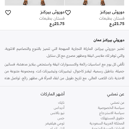
دوروثي بيركنز
دوروثي بيركنز
فستان بطبعات
فستان بطبعات
21.75
ر.ع
21.75
ر.ع
دوروثي بيركنز عمان
تعتبر دوروثي بيركنز، الماركة التجارية المبهجة التي تتميز بالتنوع والتصاميم الانثوية،
والتي توفر لك ملابس انيقة ومظهر عصري مع كل ستايل.
تألقي كل يوم مع اساسيات رائعة واكسسوارات انيقة واستمتعي ببلايز مدهشة، فساتين
جميلة، بناطيل رسمية، ليقنز كاجوال، تيشيرتات وتيشيرتات كت، ومجموعة متنوعة من
الاحذية ذات الكعب العالي. مع تاريخ طويل من ابقاء المرأة في مظهر رائع، تواصل هذه
الماركة في المملكة المتحدة الحفاظ على سمعتها للستايل والاناقة، سنة بعد سنة. سواء
كنت تقومين بتجديد خزانة ملابسك الملائمة للعمل، البحث عن فستان مثالي للحفلات او
عن نمشي
أشهر الماركات
تفضلين ملابس مريحة في عطلة نهاية الاسبوع، فمن المؤكد انك ستجدين ما تحتاجين
عن نمشي
نايك
اليه.
سياسة الخصوصية
أديداس
سياسة الاسترجاع
نيو بالانس
تسوقي دوروثي بيركنز اون لاين مسقط
حقوق المستهلك
جس
تسوقي دوروثي بيركنز اون لاين من نمشي واستمتعي باكثر من الف ستايل من مجموعة
المملكة العربية السعودية
تومي هيلفيغر
الإمارات العربية المتحدة
اتش اند ام