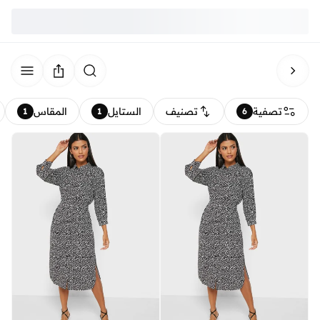
تصفية
تصنيف
الستايل
المقاس
1
1
6