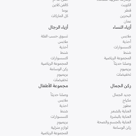
دوروثي بيركنز الشهيرة. تصفحي المجموعة كاملة في متجر دوروثي بيركنز اون لاين او
الكويت
كالفن كلاين
استخدمي القائمة لتحديد تجربة تسوق دوروثي بيركنز اون لاين. خدمة التوصيل السريعة
قطر
بوما
والدعم الاستثنائي يضمن لك تجربة تسوق ممتعة دائما مع نمشي.
البحرين
كل الماركات
عمان
أزياء النساء
أزياء الرجال
ملابس
تسوق حسب الفئة
أحذية
ملابس
اكسسوارات
أحذية
شنط
شنط
المجموعة الرياضية
اكسسوارات
وصلنا حديثاً
المجموعة الرياضية
بريميوم
ركن الوسامة
تخفيضات
بريميوم
تخفيضات
ركن الجمال
مجموعة الأطفال
جديد الجمال
وصلنا حديثاً
مكياج
ملابس
عطور
احذية
العناية بالشعر
شنط
العناية بالبشرة
اكسسوارات
العناية بالجسم والصحة
بريميوم
ركن الوسامة
لوازم منزلية
المجموعة الرياضية