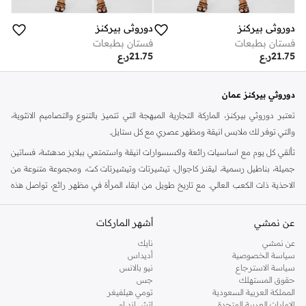
دوروثي بيركنز
دوروثي بيركنز
فستان بطبعات
فستان بطبعات
21.75
ر.ع
21.75
ر.ع
دوروثي بيركنز عمان
تعتبر دوروثي بيركنز، الماركة التجارية المبهجة التي تتميز بالتنوع والتصاميم الانثوية،
والتي توفر لك ملابس انيقة ومظهر عصري مع كل ستايل.
تألقي كل يوم مع اساسيات رائعة واكسسوارات انيقة واستمتعي ببلايز مدهشة، فساتين
جميلة، بناطيل رسمية، ليقنز كاجوال، تيشيرتات وتيشيرتات كت، ومجموعة متنوعة من
الاحذية ذات الكعب العالي. مع تاريخ طويل من ابقاء المرأة في مظهر رائع، تواصل هذه
الماركة في المملكة المتحدة الحفاظ على سمعتها للستايل والاناقة، سنة بعد سنة. سواء
كنت تقومين بتجديد خزانة ملابسك الملائمة للعمل، البحث عن فستان مثالي للحفلات او
عن نمشي
أشهر الماركات
تفضلين ملابس مريحة في عطلة نهاية الاسبوع، فمن المؤكد انك ستجدين ما تحتاجين
عن نمشي
نايك
اليه.
سياسة الخصوصية
أديداس
سياسة الاسترجاع
نيو بالانس
تسوقي دوروثي بيركنز اون لاين مسقط
حقوق المستهلك
جس
تسوقي دوروثي بيركنز اون لاين من نمشي واستمتعي باكثر من الف ستايل من مجموعة
المملكة العربية السعودية
تومي هيلفيغر
الإمارات العربية المتحدة
اتش اند ام