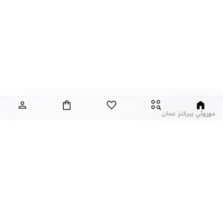
دوروثي بيركنز عمان
تعتبر دوروثي بيركنز، الماركة التجارية المبهجة التي تتميز بالتنوع والتصاميم الانثوية،
والتي توفر لك ملابس انيقة ومظهر عصري مع كل ستايل.
تألقي كل يوم مع اساسيات رائعة واكسسوارات انيقة واستمتعي ببلايز مدهشة، فساتين
جميلة، بناطيل رسمية، ليقنز كاجوال، تيشيرتات وتيشيرتات كت، ومجموعة متنوعة من
الاحذية ذات الكعب العالي. مع تاريخ طويل من ابقاء المرأة في مظهر رائع، تواصل هذه
الماركة في المملكة المتحدة الحفاظ على سمعتها للستايل والاناقة، سنة بعد سنة. سواء
كنت تقومين بتجديد خزانة ملابسك الملائمة للعمل، البحث عن فستان مثالي للحفلات او
عن نمشي
أشهر الماركات
تفضلين ملابس مريحة في عطلة نهاية الاسبوع، فمن المؤكد انك ستجدين ما تحتاجين
عن نمشي
نايك