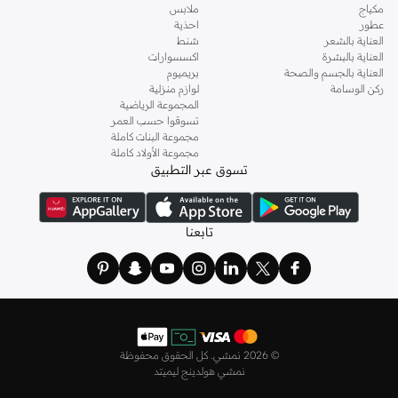
مكياج
ملابس
عطور
احذية
العناية بالشعر
شنط
العناية بالبشرة
اكسسوارات
العناية بالجسم والصحة
بريميوم
ركن الوسامة
لوازم منزلية
المجموعة الرياضية
تسوقوا حسب العمر
مجموعة البنات كاملة
مجموعة الأولاد كاملة
تسوق عبر التطبيق
تابعنا
©
2026 نمشي. كل الحقوق محفوظة
نمشي هولدينج ليميتد