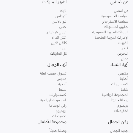
عن نمشي
أشهر الماركات
تفضلين ملابس مريحة في عطلة نهاية الاسبوع، فمن المؤكد انك ستجدين ما تحتاجين
عن نمشي
نايك
اليه.
سياسة الخصوصية
أديداس
سياسة الاسترجاع
نيو بالانس
تسوقي دوروثي بيركنز اون لاين مسقط
حقوق المستهلك
جس
تسوقي دوروثي بيركنز اون لاين من نمشي واستمتعي باكثر من الف ستايل من مجموعة
المملكة العربية السعودية
تومي هيلفيغر
الإمارات العربية المتحدة
اتش اند ام
دوروثي بيركنز الشهيرة. تصفحي المجموعة كاملة في متجر دوروثي بيركنز اون لاين او
الكويت
كالفن كلاين
استخدمي القائمة لتحديد تجربة تسوق دوروثي بيركنز اون لاين. خدمة التوصيل السريعة
قطر
بوما
والدعم الاستثنائي يضمن لك تجربة تسوق ممتعة دائما مع نمشي.
البحرين
كل الماركات
عمان
أزياء النساء
أزياء الرجال
ملابس
تسوق حسب الفئة
أحذية
ملابس
اكسسوارات
أحذية
شنط
شنط
المجموعة الرياضية
اكسسوارات
وصلنا حديثاً
المجموعة الرياضية
بريميوم
ركن الوسامة
تخفيضات
بريميوم
تخفيضات
ركن الجمال
مجموعة الأطفال
جديد الجمال
وصلنا حديثاً