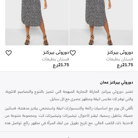
دوروثي بيركنز
دوروثي بيركنز
فستان بطبعات
فستان بطبعات
21.75
ر.ع
21.75
ر.ع
دوروثي بيركنز عمان
تعتبر دوروثي بيركنز، الماركة التجارية المبهجة التي تتميز بالتنوع والتصاميم الانثوية،
والتي توفر لك ملابس انيقة ومظهر عصري مع كل ستايل.
تألقي كل يوم مع اساسيات رائعة واكسسوارات انيقة واستمتعي ببلايز مدهشة، فساتين
جميلة، بناطيل رسمية، ليقنز كاجوال، تيشيرتات وتيشيرتات كت، ومجموعة متنوعة من
الاحذية ذات الكعب العالي. مع تاريخ طويل من ابقاء المرأة في مظهر رائع، تواصل هذه
الماركة في المملكة المتحدة الحفاظ على سمعتها للستايل والاناقة، سنة بعد سنة. سواء
كنت تقومين بتجديد خزانة ملابسك الملائمة للعمل، البحث عن فستان مثالي للحفلات او