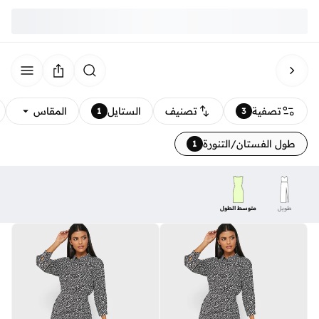
تصفية
تصنيف
الستايل
المقاس
1
3
طول الفستان/التنورة
1
طويل
متوسط الطول